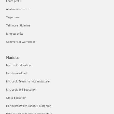
Konto profiil
Allalaadimiskeskus
Tagastused
Tellimuse jälgimine
Ringlussevõtt
Commercial Warranties
Haridus
Microsoft Education
Haridusseadmed
Microsoft Teams haridusasutustele
Microsoft 365 Education
Office Education
Haridustöötajate koolitus ja arendus
Pakkumised õpilastele ja vanematele