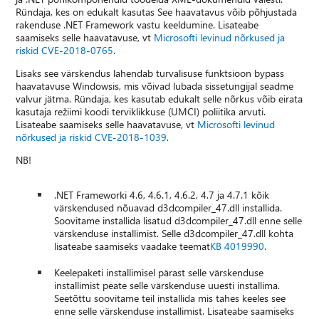
Ründaja, kes on edukalt kasutas See haavatavus võib põhjustada
rakenduse .NET Framework vastu keeldumine. Lisateabe
saamiseks selle haavatavuse, vt
Microsofti levinud nõrkused ja
riskid CVE-2018-0765
.
Lisaks see värskendus lahendab turvalisuse funktsioon bypass
haavatavuse Windowsis, mis võivad lubada sissetungijal seadme
valvur jätma. Ründaja, kes kasutab edukalt selle nõrkus võib eirata
kasutaja režiimi koodi terviklikkuse (UMCI) poliitika arvuti.
Lisateabe saamiseks selle haavatavuse, vt
Microsofti levinud
nõrkused ja riskid CVE-2018-1039
.
NB!
.NET Frameworki 4.6, 4.6.1, 4.6.2, 4.7 ja 4.7.1 kõik
värskendused nõuavad d3dcompiler_47.dll installida.
Soovitame installida lisatud d3dcompiler_47.dll enne selle
värskenduse installimist. Selle d3dcompiler_47.dll kohta
lisateabe saamiseks vaadake teemat
KB 4019990
.
Keelepaketi installimisel pärast selle värskenduse
installimist peate selle värskenduse uuesti installima.
Seetõttu soovitame teil installida mis tahes keeles see
enne selle värskenduse installimist. Lisateabe saamiseks