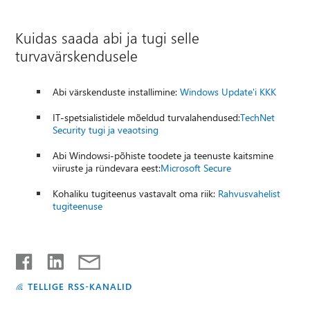
Kuidas saada abi ja tugi selle
turvavärskendusele
Abi värskenduste installimine:
Windows Update'i KKK
IT-spetsialistidele mõeldud turvalahendused:
TechNet
Security tugi ja veaotsing
Abi Windowsi-põhiste toodete ja teenuste kaitsmine
viiruste ja ründevara eest:
Microsoft Secure
Kohaliku tugiteenus vastavalt oma riik:
Rahvusvahelist
tugiteenuse
TELLIGE RSS-KANALID