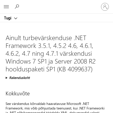
Logige
Microsoft
sisse
oma
Tugi
kontole
Ainult turbevärskenduse .NET
Framework 3.5.1, 4.5.2 4.6, 4.6.1,
4.6.2, 4.7 ning 4.7.1 värskendusi
Windows 7 SP1 ja Server 2008 R2
hoolduspaketi SP1 (KB 4099637)
Rakenduskoht
Kokkuvõte
See värskendus kõrvaldab haavatavuse Microsoft .NET
Framework, mis võib põhjustada teenusest, kui .NET Frameworki
ja .NET põhikomponendid töödelda XML-dokumendid valesti.