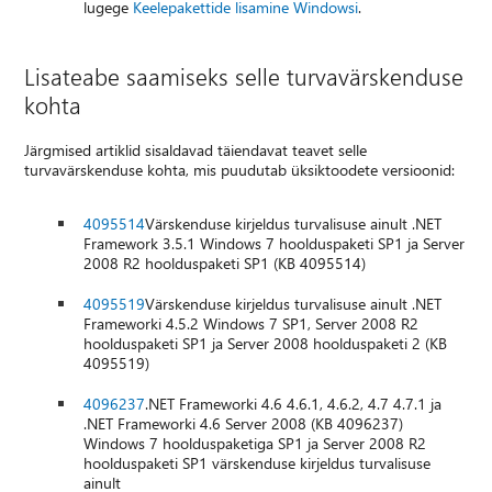
lugege
Keelepakettide lisamine Windowsi
.
Lisateabe saamiseks selle turvavärskenduse
kohta
Järgmised artiklid sisaldavad täiendavat teavet selle
turvavärskenduse kohta, mis puudutab üksiktoodete versioonid:
4095514
Värskenduse kirjeldus turvalisuse ainult .NET
Framework 3.5.1 Windows 7 hoolduspaketi SP1 ja Server
2008 R2 hoolduspaketi SP1 (KB 4095514)
4095519
Värskenduse kirjeldus turvalisuse ainult .NET
Frameworki 4.5.2 Windows 7 SP1, Server 2008 R2
hoolduspaketi SP1 ja Server 2008 hoolduspaketi 2 (KB
4095519)
4096237
.NET Frameworki 4.6 4.6.1, 4.6.2, 4.7 4.7.1 ja
.NET Frameworki 4.6 Server 2008 (KB 4096237)
Windows 7 hoolduspaketiga SP1 ja Server 2008 R2
hoolduspaketi SP1 värskenduse kirjeldus turvalisuse
ainult