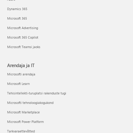
Dynamics 365
Microsoft 365
Microsoft Advertising
Microsoft 365 Copilot
Microsoft Teamsi jaoks
Arendaja ja IT
Microsofti arendaja
Microsoft Learn
Tehisintellekti-turuplatsi rakenduste tugi
Microsofti tehnoloogiakogukond
Microsoft Marketplace
Microsoft Power Platform
Tarkvaraettevõtted