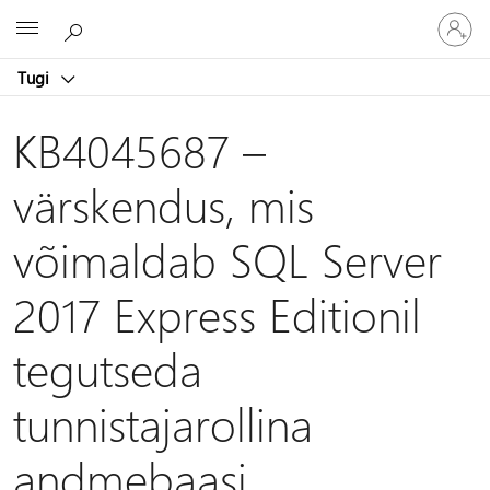
Logige
Microsoft
sisse
oma
Tugi
kontole
KB4045687 –
värskendus, mis
võimaldab SQL Server
2017 Express Editionil
tegutseda
tunnistajarollina
andmebaasi