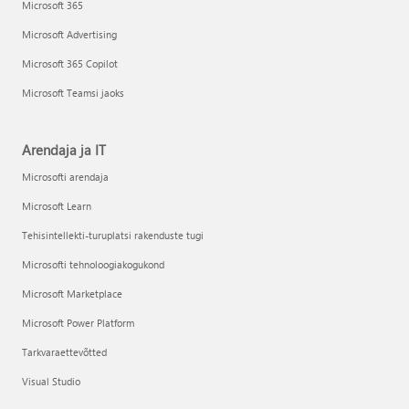
Microsoft 365
Microsoft Advertising
Microsoft 365 Copilot
Microsoft Teamsi jaoks
Arendaja ja IT
Microsofti arendaja
Microsoft Learn
Tehisintellekti-turuplatsi rakenduste tugi
Microsofti tehnoloogiakogukond
Microsoft Marketplace
Microsoft Power Platform
Tarkvaraettevõtted
Visual Studio