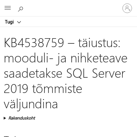
Logige
Microsoft
sisse
oma
Tugi
kontole
KB4538759 – täiustus:
mooduli- ja nihketeave
saadetakse SQL Server
2019 tõmmiste
väljundina
Rakenduskoht