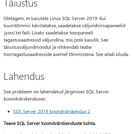
Täiustus
Oletagem, et kasutate Linux SQL Server 2019. Kui
tuumtõmmis käivitatakse, saadetakse väljundvirnapaneelid
.json/.txt faili. Lisaks saadetakse toorpaneeli
tagastusaadressid väljundina, mis pole kasulik. See
täiustusväljundmoodul ja nihkendab teabe
toortagastusaadresside asemel tõmmistena. See aitab siluda.
Lahendus
See probleem on lahendatud järgmises SQL Server
koondvärskenduses:
SQL Server 2019 koondvärskendus 2
Teave SQL Server koondvärskenduste kohta.