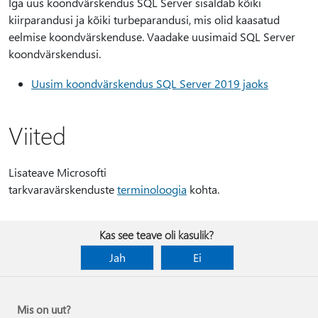
Iga uus koondvärskendus SQL Server sisaldab kõiki
kiirparandusi ja kõiki turbeparandusi, mis olid kaasatud
eelmise koondvärskenduse. Vaadake uusimaid SQL Server
koondvärskendusi.
Uusim koondvärskendus SQL Server 2019 jaoks
Viited
Lisateave Microsofti
tarkvaravärskenduste
terminoloogia
kohta.
Kas see teave oli kasulik?
Jah
Ei
Mis on uut?