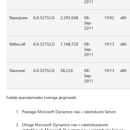
2011
Nassql.exe
6.0.32752.0
2,292,048
08-
19:02
x86
Sep-
2011
Ndbcs.dll
6.0.32752.0
1,168,720
08-
19:13
x86
Sep-
2011
Slave.exe
6.0.32752.0
38,224
08-
19:13
x86
Sep-
2011
Failide asendamiseks toimige järgmiselt.
Peatage Microsoft Dynamics nav-i rakenduste Server.
Otsige Microsoft Dynamics nav-i rakendusserver
installikaust. Microsoft Dynamics nav-i rakenduste Server