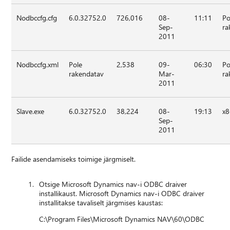
Nodbccfg.cfg
6.0.32752.0
726,016
08-
11:11
Po
Sep-
ra
2011
Nodbccfg.xml
Pole
2,538
09-
06:30
Po
rakendatav
Mar-
ra
2011
Slave.exe
6.0.32752.0
38,224
08-
19:13
x
Sep-
2011
Failide asendamiseks toimige järgmiselt.
Otsige Microsoft Dynamics nav-i ODBC draiver
installikaust. Microsoft Dynamics nav-i ODBC draiver
installitakse tavaliselt järgmises kaustas:
C:\Program Files\Microsoft Dynamics NAV\60\ODBC