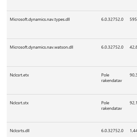
Microsoft.dynamics.nav.types.dll
6.0.32752.0
595
Microsoft.dynamics.nav.watson.dll
6.0.32752.0
42,
Nclcsrt.etx
Pole
90,
rakendatav
Nclcsrt.stx
Pole
92,
rakendatav
Nclcsrts.dll
6.0.32752.0
1,4