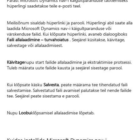
Pärast Microsoft Dynamics nav-i käigultparanduse taotlemiseks
hüperlingi saadetakse teile e-posti teel.
Meilisõnum sisaldab hüperlinki ja parooli. Hüperlingi abil saate alla
laadida Microsoft Dynamics nav-i käigultparanduse või
värskenduse failid. Kui klõpsate hüperlinki, avaneb dialoogiboks
Faili allalaadimine – turvahoiatus
. Seejärel küsitakse, käivitage,
salvestage või allalaadimisest.
Käivitage
nupu start failide allalaadimine ja ekstraktimise protsessi.
Tuleb määrata uute failide kausta ja seejärel sisestage parool.
Kui klõpsate käsku
Salvesta
, peate määrama tee tihendatud faili
salvestamise. Salvestatud faili avamisel palutakse teil nende failide
tee. Seejärel peate sisestama e parooli.
Nupu
Loobu
klõpsamisel allalaadimise lõpetab.
Kuidas installida Microsoft Dynamics nav-i