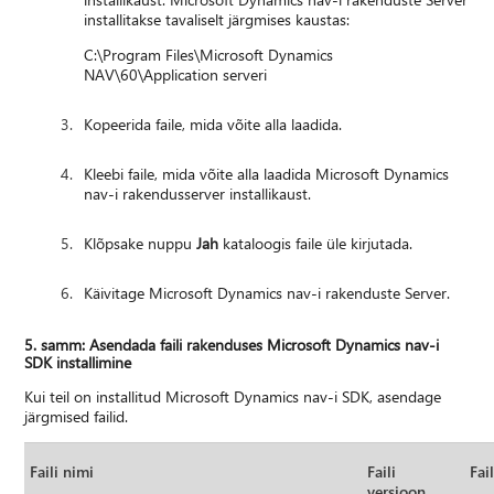
installitakse tavaliselt järgmises kaustas:
C:\Program Files\Microsoft Dynamics
NAV\60\Application serveri
Kopeerida faile, mida võite alla laadida.
Kleebi faile, mida võite alla laadida Microsoft Dynamics
nav-i rakendusserver installikaust.
Klõpsake nuppu
Jah
kataloogis faile üle kirjutada.
Käivitage Microsoft Dynamics nav-i rakenduste Server.
5. samm: Asendada faili rakenduses Microsoft Dynamics nav-i
SDK installimine
Kui teil on installitud Microsoft Dynamics nav-i SDK, asendage
järgmised failid.
Faili nimi
Faili
Fai
versioon