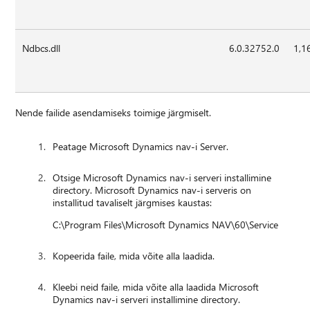
Ndbcs.dll
6.0.32752.0
1,1
Nende failide asendamiseks toimige järgmiselt.
Peatage Microsoft Dynamics nav-i Server.
Otsige Microsoft Dynamics nav-i serveri installimine
directory. Microsoft Dynamics nav-i serveris on
installitud tavaliselt järgmises kaustas:
C:\Program Files\Microsoft Dynamics NAV\60\Service
Kopeerida faile, mida võite alla laadida.
Kleebi neid faile, mida võite alla laadida Microsoft
Dynamics nav-i serveri installimine directory.