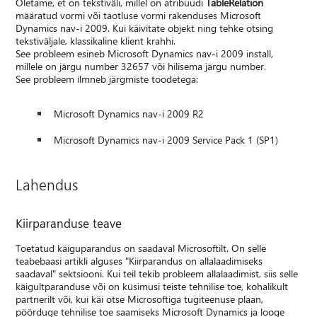
Oletame, et on tekstiväli, millel on atribuudi
TableRelation
määratud vormi või taotluse vormi rakenduses Microsoft
Dynamics nav-i 2009. Kui käivitate objekt ning tehke otsing
tekstiväljale, klassikaline klient krahhi.
See probleem esineb Microsoft Dynamics nav-i 2009 install,
millele on järgu number 32657 või hilisema järgu number.
See probleem ilmneb järgmiste toodetega:
Microsoft Dynamics nav-i 2009 R2
Microsoft Dynamics nav-i 2009 Service Pack 1 (SP1)
Lahendus
Kiirparanduse teave
Toetatud käiguparandus on saadaval Microsoftilt. On selle
teabebaasi artikli alguses "Kiirparandus on allalaadimiseks
saadaval" sektsiooni. Kui teil tekib probleem allalaadimist, siis selle
käigultparanduse või on küsimusi teiste tehnilise toe, kohalikult
partnerilt või, kui käi otse Microsoftiga tugiteenuse plaan,
pöörduge tehnilise toe saamiseks Microsoft Dynamics ja looge