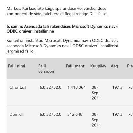
Märkus. Kui laadisite käigultparanduse või värskenduse
komponentide side, tuleb eraldi Registreerige DLL-failid.
6. samm: Asendada faili rakenduses Microsoft Dynamics nav-i
ODBC draiveri installimine
Kui teil on installitud Microsoft Dynamics nav-i ODBC draiver,
asendada Microsoft Dynamics nav-i ODBC draiveri installimist
järgmised failid.
Faili nimi
Faili
Faili maht
Kuupäev
Aeg
Pl
versioon
Cfront.dll
6.0.32752.0
1,418,064
08-
19:13
x
Sep-
2011
Dbm.dll
6.0.32752.0
312,648
08-
19:13
x
Sep-
2011