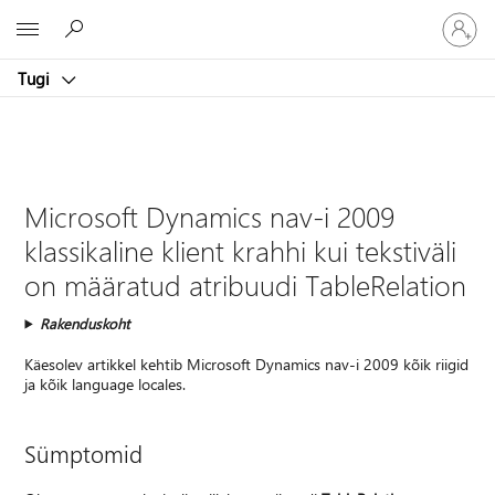
Logige
Microsoft
sisse
oma
Tugi
kontole
Microsoft Dynamics nav-i 2009
klassikaline klient krahhi kui tekstiväli
on määratud atribuudi TableRelation
Rakenduskoht
Käesolev artikkel kehtib Microsoft Dynamics nav-i 2009 kõik riigid
ja kõik language locales.
Sümptomid