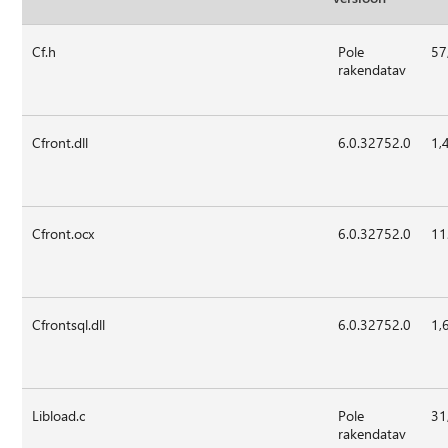
Cf.h
Pole
57
rakendatav
Cfront.dll
6.0.32752.0
1,
Cfront.ocx
6.0.32752.0
11
Cfrontsql.dll
6.0.32752.0
1,
Libload.c
Pole
31
rakendatav