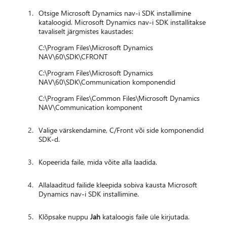
Otsige Microsoft Dynamics nav-i SDK installimine
kataloogid. Microsoft Dynamics nav-i SDK installitakse
tavaliselt järgmistes kaustades:
C:\Program Files\Microsoft Dynamics
NAV\60\SDK\CFRONT
C:\Program Files\Microsoft Dynamics
NAV\60\SDK\Communication komponendid
C:\Program Files\Common Files\Microsoft Dynamics
NAV\Communication komponent
Valige värskendamine, C/Front või side komponendid
SDK-d.
Kopeerida faile, mida võite alla laadida.
Allalaaditud failide kleepida sobiva kausta Microsoft
Dynamics nav-i SDK installimine.
Klõpsake nuppu
Jah
kataloogis faile üle kirjutada.