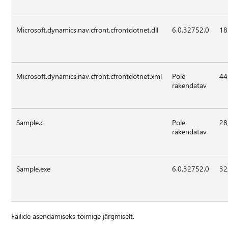
Microsoft.dynamics.nav.cfront.cfrontdotnet.dll
6.0.32752.0
18
Microsoft.dynamics.nav.cfront.cfrontdotnet.xml
Pole
44
rakendatav
Sample.c
Pole
28
rakendatav
Sample.exe
6.0.32752.0
32
Failide asendamiseks toimige järgmiselt.