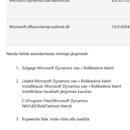
Microsoft.dynamics.nav.watson.dll
6.0.32752
Microsoft.office.interop.outlook.dll
10.0.4504
Nende failide asendamiseks toimige järgmiselt.
Sulgege Microsoft Dynamics nav-i Rollikeskne klient.
Leidke Microsoft Dynamics nav-i Rollikeskne klient
installikaust. Microsoft Dynamics nav-i Rollikeskne klient
installitakse tavaliselt järgmises kaustas:
C:\Program Files\Microsoft Dynamics
NAV\60\RoleTailored kliendi
Kopeerida faile, mida võite alla laadida.