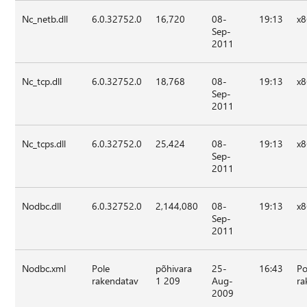
Nc_netb.dll
6.0.32752.0
16,720
08-
19:13
x
Sep-
2011
Nc_tcp.dll
6.0.32752.0
18,768
08-
19:13
x
Sep-
2011
Nc_tcps.dll
6.0.32752.0
25,424
08-
19:13
x
Sep-
2011
Nodbc.dll
6.0.32752.0
2,144,080
08-
19:13
x
Sep-
2011
Nodbc.xml
Pole
põhivara
25-
16:43
Po
rakendatav
1 209
Aug-
ra
2009