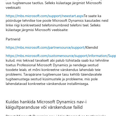
uus tugiteenuse taotlus. Selleks külastage järgmist Microsofti
veebisaiti:
https://mbs.microsoft.com/support/newstart.aspx
Te saate ka
pöörduge tehnilise toe poole Microsoft Dynamics kasutades neid
linke riigi konkreetseid telefoninumbreid telefoni teel. Selleks
külastage järgmisi Microsofti veebisaite:
Partnerid
https://mbs.microsoft.com/partnersource/support/
Kliendid
https://mbs.microsoft.com/customersource/support/information/Sup
kulud, mis tekivad tavaliselt abi palub tühistada saab kui tehniline
toetus Professional Microsoft Dynamics ja nendega seotud
toodete leiab, et mõni konkreetne värskendus lahendab teie
probleemi. Tavapärane tugiteenuse tasu kehtib täiendavatele
tugiteenustega seotud küsimustele ja probleeme, mis pole
lahendatavad konkreetse värskenduse installimisega.
Kuidas hankida Microsoft Dynamics nav-i
käigultparanduse või värskenduse failid