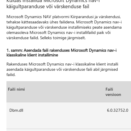
käigultparanduse või värskenduse fail
Microsoft Dynamics NAV platvormi Kiirparandusi ja värskendusi,
tehakse kättesaadavaks ühes failidena. Microsoft Dynamics nav-i
käigultparanduse või värskenduse installimiseks peate asendama
olemasoleva Microsoft Dynamics nav-i installifailid paik või
värskenduse failid. Selleks toimige järgmiselt.
1. samm: Asendada faili rakenduses Microsoft Dynamics nav-i
klassikaline klient installimine
Rakenduses Microsoft Dynamics nav-i klassikaline klient installi
asendada käigultparanduse või värskenduse faili abil järgmised
failid.
Faili nimi
Faili
versioon
Dbm.dll
6.0.32752.0