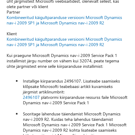
üht järgmistest Microsofti veebisaitidest, olenevalt sellest, kas
olete partner või klient
Partner
Kombineeritud käigultparanduse versiooni Microsoft Dynamics
nav-i 2009 SP1 ja Microsoft Dynamics nav-i 2009 R2
Klient
Kombineeritud käigultparanduse versiooni Microsoft Dynamics
nav-i 2009 SP1 ja Microsoft Dynamics nav-i 2009 R2
Kui praegune Microsoft Dynamics nav-i 2009 Service Pack 1
installimist järgu number on vähem kui 32074, peate tegema
ühte järgmistest enne selle kiirparanduse installimist:
Installige kiirparandus 2496107. Lisateabe saamiseks
klõpsake Microsofti teabebaasi artikli kuvamiseks
järgmist artiklinumbrit:
2496107
platvormi kiirparanduse ressurss faile Microsoft
Dynamics nav-i 2009 Service Pack 1
Sooritage lahenduse täiendamist Microsoft Dynamics
nav-i 2009 R2. Kuidas teha lahendus täiendamist
Microsoft Dynamics nav-i 2009 Service Pack 1 Microsoft
Dynamics nav-i 2009 R2 kohta lisateabe saamiseks