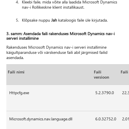
Kleebi faile, mida võite alla laadida Microsoft Dynamics
nav-i Rollikeskne klient installikaust.
Klõpsake nuppu
Jah
kataloogis faile üle kirjutada.
3. samm: Asendada faili rakenduses Microsoft Dynamics nav-i
serveri installimine
Rakenduses Microsoft Dynamics nav-i serveri installimine
käigultparanduse või värskenduse faili abil järgmised failid
asendada.
Faili nimi
Faili
Fail
versioon
Httpcfg.exe
5.2.3790.0
22,
Microsoft.dynamics.nav.language.dll
6.0.32752.0
2,0