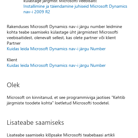
külastage järgmist Microsofti veebisaiti:
Installimine ja täiendamine juhiseid Microsoft Dynamics
nav-i 2009 R2
Rakenduses Microsoft Dynamics nav-i järgu number leidmine
kohta teabe saamiseks külastage üht järgmistest Microsofti
veebisaitidest, olenevalt sellest, kas olete partner või klient
Partner
Kuidas leida Microsoft Dynamics nav-i järgu Number
Klient
Kuidas leida Microsoft Dynamics nav-i järgu Number
Olek
Microsoft on kinnitanud, et see programmiviga jaotises "Kehtib
järgmiste toodete kohta" loetletud Microsofti toodetel.
Lisateabe saamiseks
Lisateabe saamiseks klõpsake Microsofti teabebaasi artikli