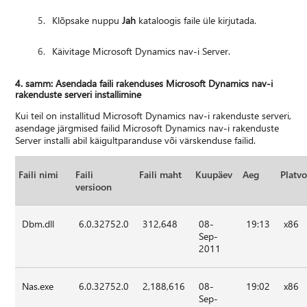
Klõpsake nuppu
Jah
kataloogis faile üle kirjutada.
Käivitage Microsoft Dynamics nav-i Server.
4. samm: Asendada faili rakenduses Microsoft Dynamics nav-i
rakenduste serveri installimine
Kui teil on installitud Microsoft Dynamics nav-i rakenduste serveri,
asendage järgmised failid Microsoft Dynamics nav-i rakenduste
Server installi abil käigultparanduse või värskenduse failid.
Faili nimi
Faili
Faili maht
Kuupäev
Aeg
Platv
versioon
Dbm.dll
6.0.32752.0
312,648
08-
19:13
x86
Sep-
2011
Nas.exe
6.0.32752.0
2,188,616
08-
19:02
x86
Sep-