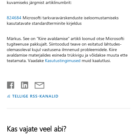
kuvamiseks järgmist artiklinumbrit:
824684
Microsofti tarkvaravärskenduste iseloomustamiseks
kasutatavate standardterminite kirjeldus
Märkus. See on "Kiire avaldamise" artikli loonud otse Microsofti
tugiteenuse pakkujalt. Siintoodud teave on esitatud lähtudes-
olemasoleval kujul vastusena ilmnenud probleemidele. Kiire
avaldamise materjalides esineda trükivigu ja võidakse muuta ette
teatamata. Vaadake
Kasutustingimused
muid kaalutlusi.
TELLIGE RSS-KANALID
Kas vajate veel abi?