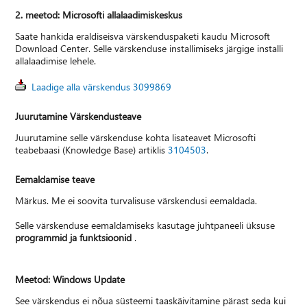
2. meetod: Microsofti allalaadimiskeskus
Saate hankida eraldiseisva värskenduspaketi kaudu Microsoft
Download Center. Selle värskenduse installimiseks järgige installi
allalaadimise lehele.
Laadige alla värskendus 3099869
Juurutamine Värskendusteave
Juurutamine selle värskenduse kohta lisateavet Microsofti
teabebaasi (Knowledge Base) artiklis
3104503
.
Eemaldamise teave
Märkus. Me ei soovita turvalisuse värskendusi eemaldada.
Selle värskenduse eemaldamiseks kasutage juhtpaneeli üksuse
programmid ja funktsioonid
.
Meetod: Windows Update
See värskendus ei nõua süsteemi taaskäivitamine pärast seda kui