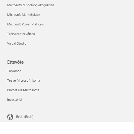
Microsofti tehnoloogiakogukond
Microsoft Marketplace
Microsoft Power Platform
Tarkvaraettevõtted
Visual Studio
Ettevõte
Töökohad
Teave Microsofti kohta
Privaatsus Microsoftis
Investorid
Eesti (Eesti)
Teie privaatsusvalikud