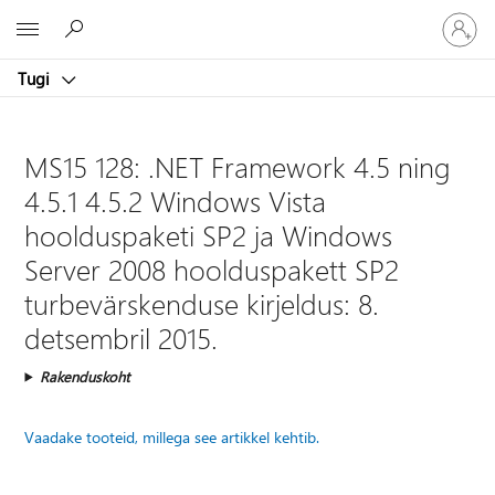
Logige
Microsoft
sisse
oma
Tugi
kontole
MS15 128: .NET Framework 4.5 ning
4.5.1 4.5.2 Windows Vista
hoolduspaketi SP2 ja Windows
Server 2008 hoolduspakett SP2
turbevärskenduse kirjeldus: 8.
detsembril 2015.
Rakenduskoht
Vaadake tooteid, millega see artikkel kehtib.