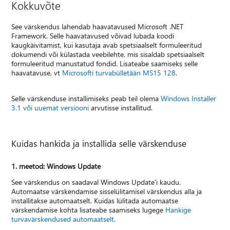
Kokkuvõte
See värskendus lahendab haavatavused Microsoft .NET
Framework. Selle haavatavused võivad lubada koodi
kaugkäivitamist, kui kasutaja avab spetsiaalselt formuleeritud
dokumendi või külastada veebilehte, mis sisaldab spetsiaalselt
formuleeritud manustatud fondid. Lisateabe saamiseks selle
haavatavuse, vt
Microsofti turvabülletään MS15 128
.
Selle värskenduse installimiseks peab teil olema
Windows Installer
3.1 või uuemat versiooni
arvutisse installitud.
Kuidas hankida ja installida selle värskenduse
1. meetod: Windows Update
See värskendus on saadaval Windows Update'i kaudu.
Automaatse värskendamise sisselülitamisel värskendus alla ja
installitakse automaatselt. Kuidas lülitada automaatse
värskendamise kohta lisateabe saamiseks lugege
Hankige
turvavärskendused automaatselt
.