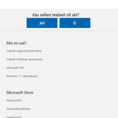
Kas sellest teabest oli abi?
Jah
Ei
Mis on uut?
Copilot organisatsioonidele
Copilot isiklikuks kasutuseks
Microsoft 365
Windows 11 rakendused
Microsoft Store
Konto profiil
Allalaadimiskeskus
Tagastused