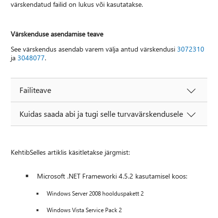
värskendatud failid on lukus või kasutatakse.
Värskenduse asendamise teave
See värskendus asendab varem välja antud värskendusi
3072310
ja
3048077
.
Failiteave
Kuidas saada abi ja tugi selle turvavärskendusele
KehtibSelles artiklis käsitletakse järgmist:
Microsoft .NET Frameworki 4.5.2 kasutamisel koos:
Windows Server 2008 hoolduspakett 2
Windows Vista Service Pack 2