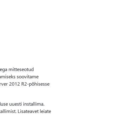
bega mitteseotud
miseks soovitame
rver 2012 R2-põhisesse
use uuesti installima.
llimist. Lisateavet leiate