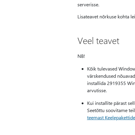
serverisse.
Lisateavet nõrkuse kohta le
Veel teavet
NB!
Kõik tulevased Window
värskendused nõuava
installida 2919355 Wi
arvutisse.
Kui installite pärast s
Seetõttu soovitame teil 
teemast Keelepakettid