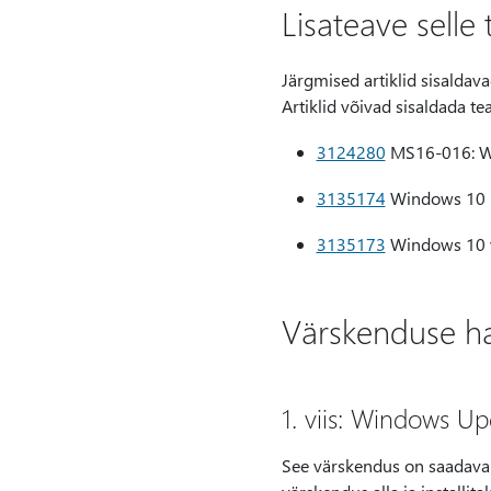
Lisateave selle
Järgmised artiklid sisaldav
Artiklid võivad sisaldada t
3124280
MS16-016: We
3135174
Windows 10 k
3135173
Windows 10 v
Värskenduse han
1. viis: Windows U
See värskendus on saadaval