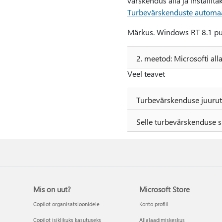
värskendus alla ja installi
Turbevärskenduste automa
Märkus. Windows RT 8.1 pu
2. meetod: Microsofti al
Veel teavet
Turbevärskenduse juurut
Selle turbevärskenduse s
Mis on uut?
Microsoft Store
Copilot organisatsioonidele
Konto profiil
Copilot isiklikuks kasutuseks
Allalaadimiskeskus