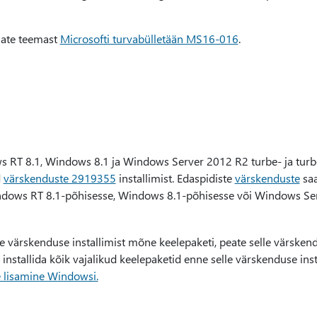
iate teemast
Microsofti turvabülletään MS16-016
.
s RT 8.1, Windows 8.1 ja Windows Server 2012 R2 turbe- ja tur
d
värskenduste 2919355
installimist. Edaspidiste
värskenduste
saa
ndows RT 8.1-põhisesse, Windows 8.1-põhisesse või Windows Se
elle värskenduse installimist mõne keelepaketi, peate selle värskend
installida kõik vajalikud keelepaketid enne selle värskenduse insta
e lisamine Windowsi.