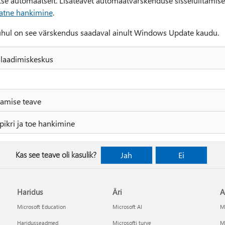
takse automaatselt. Lisateavet automaatvärskenduse sisselülitamise
atne hankimine
.
hul on see värskendus saadaval ainult Windows Update kaudu.
lalaadimiskeskus
amise teave
pikri ja toe hankimine
Kas see teave oli kasulik?
Jah
Ei
Haridus
Äri
A
Microsoft Education
Microsoft AI
Mi
Haridusseadmed
Microsofti turve
Mi