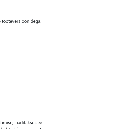
e tooteversioonidega.
amise, laaditakse see