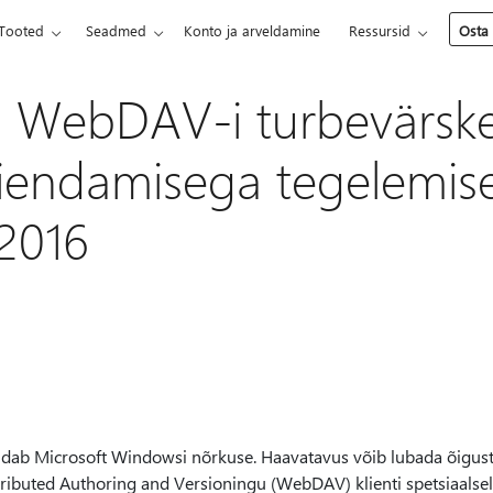
Tooted
Seadmed
Konto ja arveldamine
Ressursid
Osta
: WebDAV-i turbevärsk
aiendamisega tegelemise
2016
dab Microsoft Windowsi nõrkuse. Haavatavus võib lubada õiguste
ributed Authoring and Versioningu (WebDAV) klienti spetsiaalsel