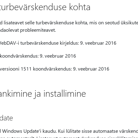
 turbevärskenduse kohta
ad lisateavet selle turbevärskenduse kohta, mis on seotud üksikut
eadaolevat probleemiteavet.
bDAV-i turbevärskenduse kirjeldus: 9. veebruar 2016
oondvärskendus: 9. veebruar 2016
ersiooni 1511 koondvärskendus: 9. veebruar 2016
kimine ja installimine
pdate
 Windows Update'i kaudu. Kui lülitate sisse automaatse värskend