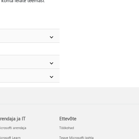
 kohta leiate teemast
rendaja ja IT
Ettevõte
crosofti arendaja
Töökohad
crosoft Learn
Teave Microsofti kohta