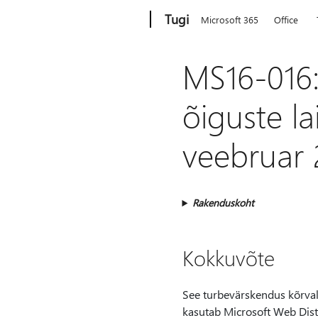
Microsoft
Tugi
Microsoft 365
Office
MS16-016
õiguste l
veebruar 
Rakenduskoht
Kokkuvõte
See turbevärskendus kõrval
kasutab Microsoft Web Dist