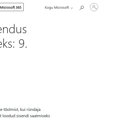
Logige
 Microsoft 365
Kogu Microsoft
sisse
oma
kontole
endus
ks: 9.
 tõstmist, kui ründaja
t loodud sisendi saatmiseks