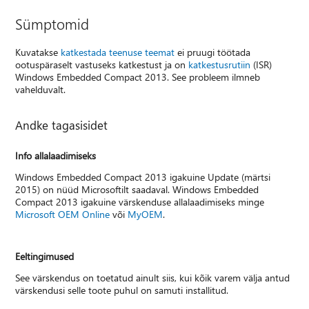
Sümptomid
Kuvatakse
katkestada teenuse teemat
ei pruugi töötada
ootuspäraselt vastuseks katkestust ja on
katkestusrutiin
(ISR)
Windows Embedded Compact 2013. See probleem ilmneb
vahelduvalt.
Andke tagasisidet
Info allalaadimiseks
Windows Embedded Compact 2013 igakuine Update (märtsi
2015) on nüüd Microsoftilt saadaval. Windows Embedded
Compact 2013 igakuine värskenduse allalaadimiseks minge
Microsoft OEM Online
või
MyOEM
.
Eeltingimused
See värskendus on toetatud ainult siis, kui kõik varem välja antud
värskendusi selle toote puhul on samuti installitud.