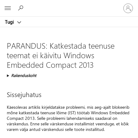
Logige
Microsoft
sisse
oma
Tugi
kontole
PARANDUS: Katkestada teenuse
teemat ei käivitu Windows
Embedded Compact 2013
Rakenduskoht
Sissejuhatus
Käesolevas artiklis kirjeldatakse probleemi, mis aeg-ajalt blokeerib
mõne katkestada teenuse lõime (IST) töötab Windows Embedded
Compact 2013. Selle probleemi lahendamiseks saadaval on
värskendus. Enne selle värskenduse installimist veenduge, et kõik
varem välja antud värskendusi selle toote installitud.