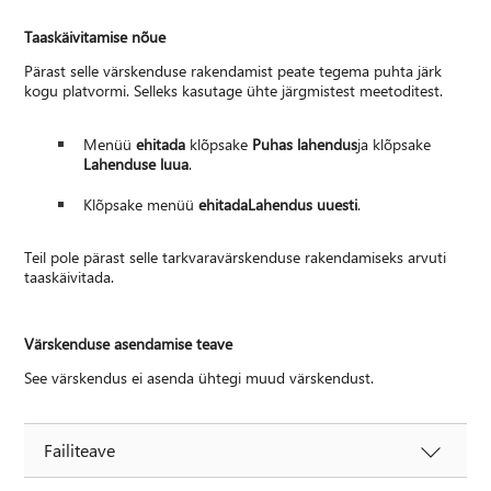
Taaskäivitamise nõue
Pärast selle värskenduse rakendamist peate tegema puhta järk
kogu platvormi. Selleks kasutage ühte järgmistest meetoditest.
Menüü
ehitada
klõpsake
Puhas lahendus
ja klõpsake
Lahenduse luua
.
Klõpsake menüü
ehitada
Lahendus uuesti
.
Teil pole pärast selle tarkvaravärskenduse rakendamiseks arvuti
taaskäivitada.
Värskenduse asendamise teave
See värskendus ei asenda ühtegi muud värskendust.
Failiteave