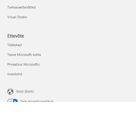
Tarkvaraettevõtted
Visual Studio
Ettevõte
Töökohad
Teave Microsofti kohta
Privaatsus Microsoftis
Investorid
Eesti (Eesti)
Teie privaatsusvalikud
Tarbijaseisundi privaatsus
Võtke Microsoftiga ühendust
Privaatsus
Kasutustingimused
Kaubamärgid
Reklaamide kohta
EU Compliance DoCs
© Microsoft 2026