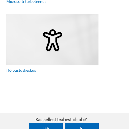
Microsofti turbeteenus
Hõlbustuskeskus
Kas sellest teabest oli abi?
Jah
Ei