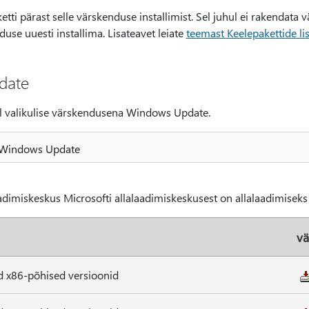
etti pärast selle värskenduse installimist. Sel juhul ei rakendat
use uuesti installima. Lisateavet leiate
teemast Keelepakettide l
pdate
l valikulise värskendusena Windows Update.
 Windows Update
aadimiskeskus Microsofti allalaadimiskeskusest on allalaadimiseks 
vä
d x86-põhised versioonid