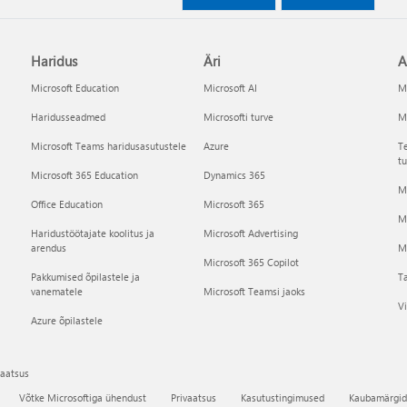
Haridus
Äri
A
Microsoft Education
Microsoft AI
Mi
Haridusseadmed
Microsofti turve
Mi
Microsoft Teams haridusasutustele
Azure
Te
tu
Microsoft 365 Education
Dynamics 365
Mi
Office Education
Microsoft 365
M
Haridustöötajate koolitus ja
Microsoft Advertising
arendus
Mi
Microsoft 365 Copilot
Pakkumised õpilastele ja
Ta
vanematele
Microsoft Teamsi jaoks
Vi
Azure õpilastele
vaatsus
Võtke Microsoftiga ühendust
Privaatsus
Kasutustingimused
Kaubamärgid