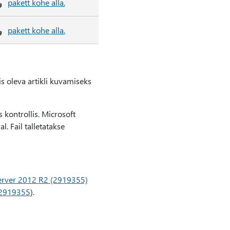
pakett kohe alla.
pakett kohe alla.
s oleva artikli kuvamiseks
 kontrollis. Microsoft
. Fail talletatakse
rver 2012 R2 (2919355)
(2919355
).