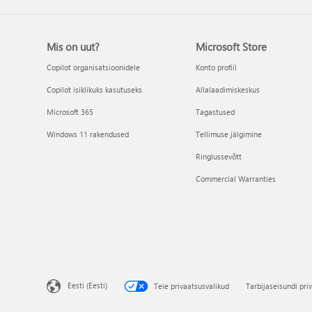
Mis on uut?
Microsoft Store
Copilot organisatsioonidele
Konto profiil
Copilot isiklikuks kasutuseks
Allalaadimiskeskus
Microsoft 365
Tagastused
Windows 11 rakendused
Tellimuse jälgimine
Ringlussevõtt
Commercial Warranties
Eesti (Eesti)
Teie privaatsusvalikud
Tarbijaseisundi pri