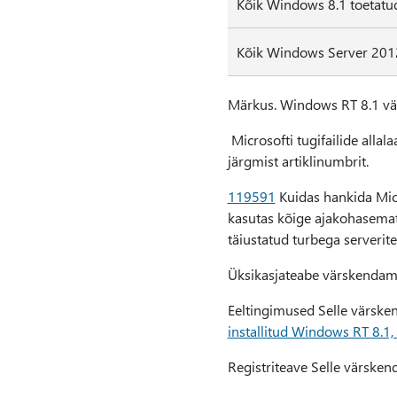
Kõik Windows 8.1 toetatu
Kõik Windows Server 2012
Märkus. Windows RT 8.1 vä
Microsofti tugifailide alla
järgmist artiklinumbrit.
119591
Kuidas hankida Micro
kasutas kõige ajakohasemat v
täiustatud turbega serverite
Üksikasjateabe värskendam
Eeltingimused Selle värsken
installitud Windows RT 8.
Registriteave Selle värsken