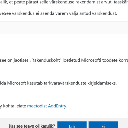
lik, et peate pärast selle värskenduse rakendamist arvuti taaskäi
eSee värskendus ei asenda varem välja antud värskendust.
 see on jaotises „Rakenduskoht“ loetletud Microsofti toodete korr
ida Microsoft kasutab tarkvaravärskenduste kirjeldamiseks.
y kohta leiate
meetodist AddEntry
.
Kas see teave oli kasulik?
Jah
Ei