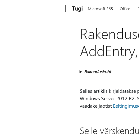
Microsoft
Tugi
Microsoft 365
Office
Rakenduse
AddEntry,
Rakenduskoht
Selles artiklis kirjeldatak
Windows Server 2012 R2. Se
vaadake jaotist
Eeltingimus
Selle värskend