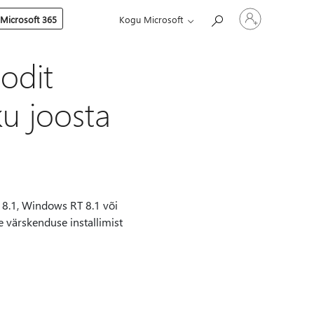
Logige
 Microsoft 365
Kogu Microsoft
sisse
oma
kontole
odit
u joosta
s 8.1, Windows RT 8.1 või
 värskenduse installimist