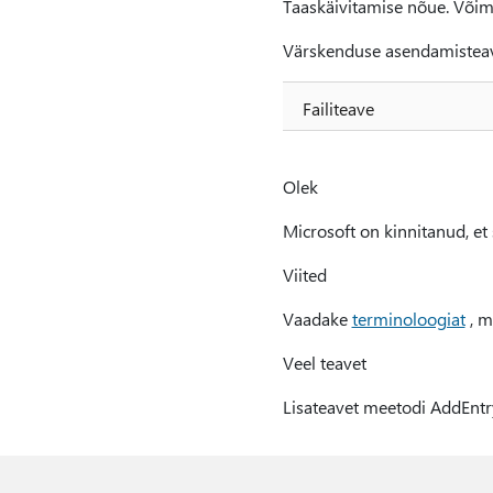
Taaskäivitamise nõue. Võima
Värskenduse asendamisteav
Failiteave
Olek
Microsoft on kinnitanud, et
Viited
Vaadake
terminoloogiat
, m
Veel teavet
Lisateavet meetodi AddEntr