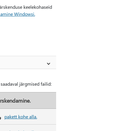
a värskenduse keelekohaseid
isamine Windowsi.
saadaval järgmised failid:
rskendamine.
pakett kohe alla.