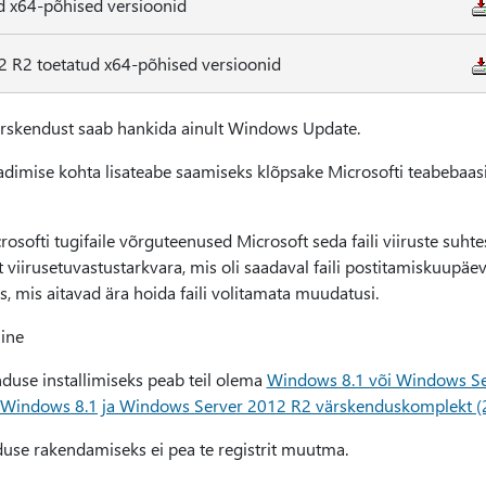
d x64-põhised versioonid
 R2 toetatud x64-põhised versioonid
rskendust saab hankida ainult Windows Update.
laadimise kohta lisateabe saamiseks klõpsake Microsofti teabebaasi
softi tugifaile võrguteenused Microsoft seda faili viiruste suhtes
iirusetuvastustarkvara, mis oli saadaval faili postitamiskuupäeval
s, mis aitavad ära hoida faili volitamata muudatusi.
ine
duse installimiseks peab teil olema
Windows 8.1 või Windows Se
1, Windows 8.1 ja Windows Server 2012 R2 värskenduskomplekt 
duse rakendamiseks ei pea te registrit muutma.