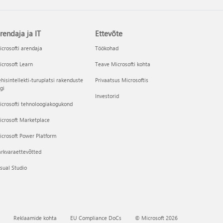
rendaja ja IT
Ettevõte
crosofti arendaja
Töökohad
crosoft Learn
Teave Microsofti kohta
hisintellekti-turuplatsi rakenduste
Privaatsus Microsoftis
gi
Investorid
crosofti tehnoloogiakogukond
icrosoft Marketplace
crosoft Power Platform
rkvaraettevõtted
sual Studio
Reklaamide kohta
EU Compliance DoCs
© Microsoft 2026