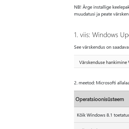
NB! Ärge installige keelepak
muudatusi ja peate värskend
1. viis: Windows U
See värskendus on saadava
Värskenduse hankimine
2. meetod: Microsofti allal
Operatsioonisüsteem
Kõik Windows 8.1 toetatu