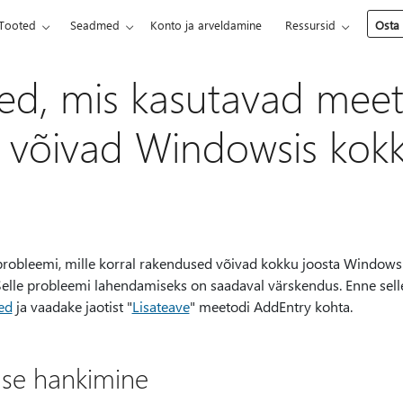
Tooted
Seadmed
Konto ja arveldamine
Ressursid
Osta
d, mis kasutavad meet
 võivad Windowsis kokk
se probleemi, mille korral rakendused võivad kokku joosta Window
lle probleemi lahendamiseks on saadaval värskendus. Enne selle
ed
ja vaadake jaotist "
Lisateave
" meetodi AddEntry kohta.
use hankimine