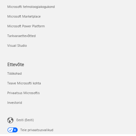
Microsofti tehnoloogiakogukond
Microsoft Marketplace
Microsoft Power Platform
Tarkvaraettevõtted
Visual Studio
Ettevõte
Töökohad
Teave Microsofti kohta
Privaatsus Microsoftis
Investorid
Eesti (Eesti)
Teie privaatsusvalikud