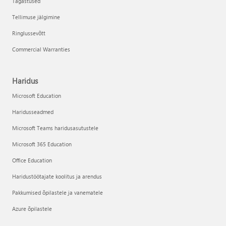
Tagastused
Tellimuse jälgimine
Ringlussevõtt
Commercial Warranties
Haridus
Microsoft Education
Haridusseadmed
Microsoft Teams haridusasutustele
Microsoft 365 Education
Office Education
Haridustöötajate koolitus ja arendus
Pakkumised õpilastele ja vanematele
Azure õpilastele