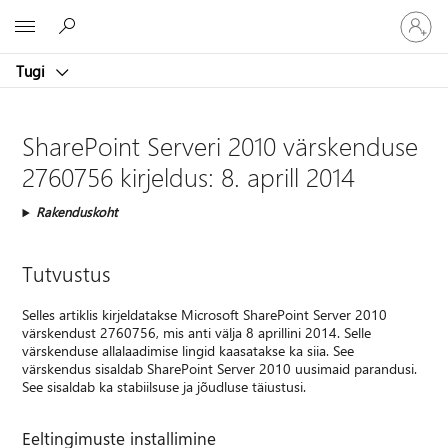
Logige
Microsoft
sisse
oma
Tugi
kontole
SharePoint Serveri 2010 värskenduse
2760756 kirjeldus: 8. aprill 2014
Rakenduskoht
Tutvustus
Selles artiklis kirjeldatakse Microsoft SharePoint Server 2010
värskendust 2760756, mis anti välja 8 aprillini 2014. Selle
värskenduse allalaadimise lingid kaasatakse ka siia. See
värskendus sisaldab SharePoint Server 2010 uusimaid parandusi.
See sisaldab ka stabiilsuse ja jõudluse täiustusi.
Eeltingimuste installimine