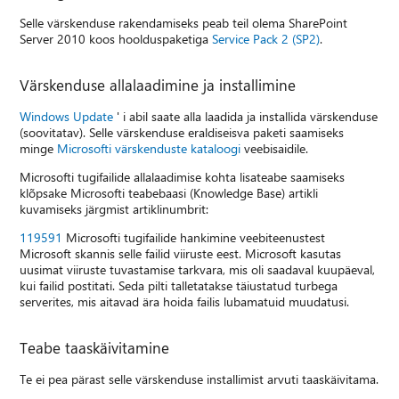
Selle värskenduse rakendamiseks peab teil olema SharePoint
Server 2010 koos hoolduspaketiga
Service Pack 2 (SP2)
.
Värskenduse allalaadimine ja installimine
Windows Update
' i abil saate alla laadida ja installida värskenduse
(soovitatav). Selle värskenduse eraldiseisva paketi saamiseks
minge
Microsofti värskenduste kataloogi
veebisaidile.
Microsofti tugifailide allalaadimise kohta lisateabe saamiseks
klõpsake Microsofti teabebaasi (Knowledge Base) artikli
kuvamiseks järgmist artiklinumbrit:
119591
Microsofti tugifailide hankimine veebiteenustest
Microsoft skannis selle failid viiruste eest. Microsoft kasutas
uusimat viiruste tuvastamise tarkvara, mis oli saadaval kuupäeval,
kui failid postitati. Seda pilti talletatakse täiustatud turbega
serverites, mis aitavad ära hoida failis lubamatuid muudatusi.
Teabe taaskäivitamine
Te ei pea pärast selle värskenduse installimist arvuti taaskäivitama.