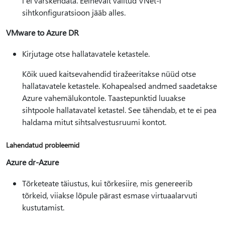
i ei värskendata. Eelnevalt valitud VNet-i
sihtkonfiguratsioon jääb alles.
VMware to Azure DR
Kirjutage otse hallatavatele ketastele.
Kõik uued kaitsevahendid tiražeeritakse nüüd otse
hallatavatele ketastele. Kohapealsed andmed saadetakse
Azure vahemälukontole. Taastepunktid luuakse
sihtpoole hallatavatel ketastel. See tähendab, et te ei pea
haldama mitut sihtsalvestusruumi kontot.
Lahendatud probleemid
Azure dr-Azure
Tõrketeate täiustus, kui tõrkesiire, mis genereerib
tõrkeid, viiakse lõpule pärast esmase virtuaalarvuti
kustutamist.