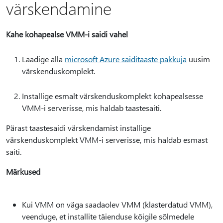
värskendamine
Kahe kohapealse VMM-i saidi vahel
Laadige alla
microsoft Azure saiditaaste pakkuja
uusim
värskenduskomplekt.
Installige esmalt värskenduskomplekt kohapealsesse
VMM-i serverisse, mis haldab taastesaiti.
Pärast taastesaidi värskendamist installige
värskenduskomplekt VMM-i serverisse, mis haldab esmast
saiti.
Märkused
Kui VMM on väga saadaolev VMM (klasterdatud VMM),
veenduge, et installite täienduse kõigile sõlmedele