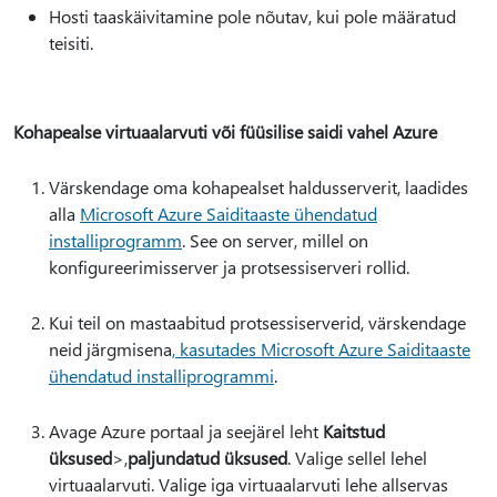
Hosti taaskäivitamine pole nõutav, kui pole määratud
teisiti.
Kohapealse virtuaalarvuti või füüsilise saidi vahel Azure
Värskendage oma kohapealset haldusserverit, laadides
alla
Microsoft Azure Saiditaaste ühendatud
installiprogramm
. See on server, millel on
konfigureerimisserver ja protsessiserveri rollid.
Kui teil on mastaabitud protsessiserverid, värskendage
neid järgmisena
, kasutades Microsoft Azure Saiditaaste
ühendatud installiprogrammi
.
Avage Azure portaal ja seejärel leht
Kaitstud
üksused
>,
paljundatud üksused
. Valige sellel lehel
virtuaalarvuti. Valige iga virtuaalarvuti lehe allservas