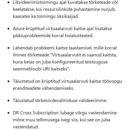
Likvideerimistoimingu ajal kuvatakse tõrketeade või
keelatakse, kui ressursilinkide puhastamine nurjub,
kaasates ka toimingu üksikasjad.
Azure krüptitud virtuaalarvuti kaitse ajal lisatakse
pääsuprobleemide korral hoiatusteated.
Lahendab probleemi kaitse taastamisel, mille korral
ilmnes tõrketeade "Virtuaalarvutit ei saanud kaitsta,
kuna ketas on juba konfigureeritud teistsuguse
seemnebloobi URI kaitseks".
Täiustatud on krüptitud virtuaalarvuti kaitse töövoogu
eranditeadete vähendamiseks.
Täiustatud tõrkesiirdevalmiduse valideerimine.
DR Cross Subscription: lubage võrgu vastendamine
mõne muu tellimusega isegi siis, kui see on juba
vastendatud.