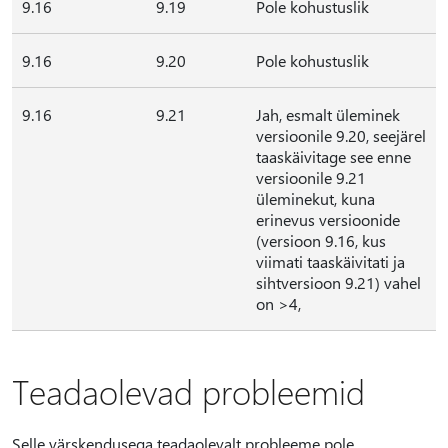
9.16
9.19
Pole kohustuslik
9.16
9.20
Pole kohustuslik
9.16
9.21
Jah, esmalt üleminek
versioonile 9.20, seejärel
taaskäivitage see enne
versioonile 9.21
üleminekut, kuna
erinevus versioonide
(versioon 9.16, kus
viimati taaskäivitati ja
sihtversioon 9.21) vahel
on >4,
Teadaolevad probleemid
Selle värskendusega teadaolevalt probleeme pole.