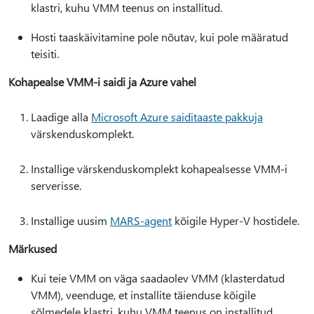
klastri, kuhu VMM teenus on installitud.
Hosti taaskäivitamine pole nõutav, kui pole määratud
teisiti.
Kohapealse VMM-i saidi ja Azure vahel
Laadige alla
Microsoft Azure saiditaaste pakkuja
värskenduskomplekt.
Installige värskenduskomplekt kohapealsesse VMM-i
serverisse.
Installige uusim
MARS-agent
kõigile Hyper-V hostidele.
Märkused
Kui teie VMM on väga saadaolev VMM (klasterdatud
VMM), veenduge, et installite täienduse kõigile
sõlmedele klastri, kuhu VMM teenus on installitud.