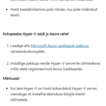
Hosti taaskäivitamine pole nõutav, kui pole määratud
teisiti.
Kohapealse Hyper-V saidi ja Azure vahel
Laadige alla
Microsoft Azure saiditaaste pakkuja
värskenduskomplekt.
Installige pakkuja nende Hyper-V serverite sõlmedesse,
mille olete registreerinud Azure Saiditaastes.
Märkused
Kui teie Hyper-V on hosti kobardatud Hyper-V server,
veenduge, et installite täienduse kõigile klastri
sõlmedele.