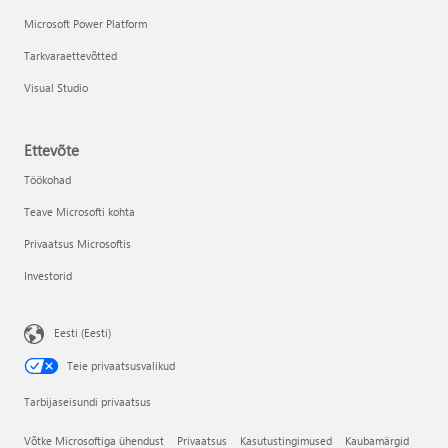
Microsoft Power Platform
Tarkvaraettevõtted
Visual Studio
Ettevõte
Töökohad
Teave Microsofti kohta
Privaatsus Microsoftis
Investorid
Eesti (Eesti)
Teie privaatsusvalikud
Tarbijaseisundi privaatsus
Võtke Microsoftiga ühendust
Privaatsus
Kasutustingimused
Kaubamärgid