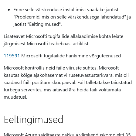
Enne selle värskenduse installimist vaadake jaotist
"Probleemid, mis on selle värskendusega lahendatud" ja
jaotist "Eeltingimused".
Lisateavet Microsofti tugifailide allalaadimise kohta leiate
järgmisest Microsofti teabebaasi artiklist:
119591
Microsofti tugifailide hankimine võrguteenused
Microsoft kontrollis neid faile viiruste suhtes. Microsoft
kasutas kõige ajakohasemat viirusetuvastustarkvara, mis oli
saadaval faili postitamiskuupäeval. Fail talletatakse täiustatud
turbega serverites, mis aitavad ära hoida faili volitamata
muudatusi.
Eeltingimused
Microsoft Azure saiditaaste pakkuja värskenduskomplekti 35