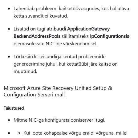
Lahendab probleemi kaitsetöövoogudes, kus hallatava
ketta suvandit ei kuvatud.
Lisatud on tugi
atribuudi ApplicationGateway
BackendAddressPools
säilitamiseks
IpConfigurationsis
olemasolevate NIC-ide värskendamisel.
Tõrkesiirde seisundiga seotud probleemide
genereerimine juhul, kui kettatüübi järelkaitse on
muutunud.
Microsoft Azure Site Recovery Unified Setup &
Configuration Serveri mall
Täiustused
Mitme NIC-ga konfiguratsiooniserveri tugi.
Kui loote kohapealse võrgu eraldi võrguna, millel