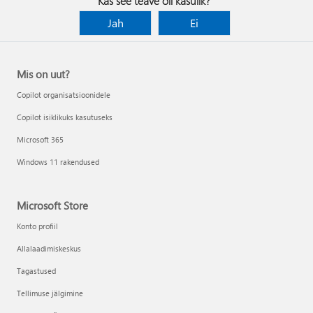
Kas see teave oli kasulik?
Jah
Ei
Mis on uut?
Copilot organisatsioonidele
Copilot isiklikuks kasutuseks
Microsoft 365
Windows 11 rakendused
Microsoft Store
Konto profiil
Allalaadimiskeskus
Tagastused
Tellimuse jälgimine