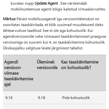
kuvatav nupp
Update Agent
. See värskendab
mobiilsusteenuse agenti kõigis kaitstud virtuaalarvutites.
Märkus
Pärast mobiilsusagendi iga versioonitäiendust on
soovitatav taaskäivitada, et kõik uusimad muudatused oleks
lähtearvutisse laaditud. See ei ole aga kohustuslik. Kui
agendiversioonide vahe viimasest taaskäivitamisest praeguse
versiooniga on suurem kui 4, on taaskäivitamine kohustuslik.
Üksikasjaliku selgituse leiate järgmisest tabelist.
Agendi
Üleminek
Kas taaskäivitamine
versioon
versioonile
on kohustuslik?
viimase
taaskäivitamise
ajal
9.16
9.18
Pole kohustuslik