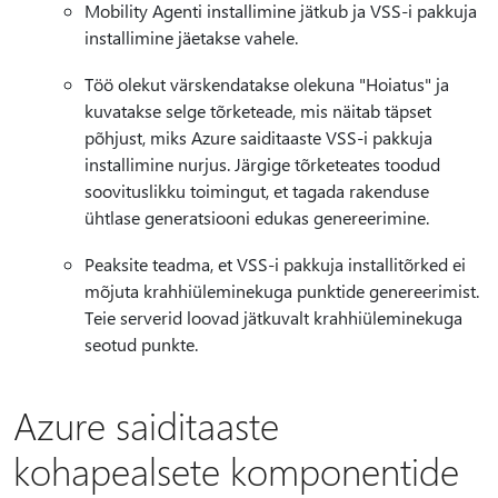
Mobility Agenti installimine jätkub ja VSS-i pakkuja
installimine jäetakse vahele.
Töö olekut värskendatakse olekuna "Hoiatus" ja
kuvatakse selge tõrketeade, mis näitab täpset
põhjust, miks Azure saiditaaste VSS-i pakkuja
installimine nurjus. Järgige tõrketeates toodud
soovituslikku toimingut, et tagada rakenduse
ühtlase generatsiooni edukas genereerimine.
Peaksite teadma, et VSS-i pakkuja installitõrked ei
mõjuta krahhiüleminekuga punktide genereerimist.
Teie serverid loovad jätkuvalt krahhiüleminekuga
seotud punkte.
Azure saiditaaste
kohapealsete komponentide