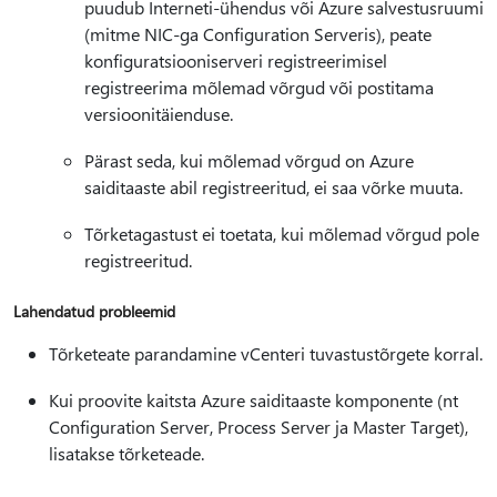
puudub Interneti-ühendus või Azure salvestusruumi
(mitme NIC-ga Configuration Serveris), peate
konfiguratsiooniserveri registreerimisel
registreerima mõlemad võrgud või postitama
versioonitäienduse.
Pärast seda, kui mõlemad võrgud on Azure
saiditaaste abil registreeritud, ei saa võrke muuta.
Tõrketagastust ei toetata, kui mõlemad võrgud pole
registreeritud.
Lahendatud probleemid
Tõrketeate parandamine vCenteri tuvastustõrgete korral.
Kui proovite kaitsta Azure saiditaaste komponente (nt
Configuration Server, Process Server ja Master Target),
lisatakse tõrketeade.