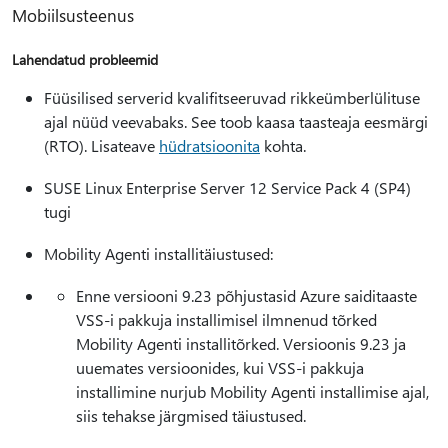
Mobiilsusteenus
Lahendatud probleemid
Füüsilised serverid kvalifitseeruvad rikkeümberlülituse
ajal nüüd veevabaks. See toob kaasa taasteaja eesmärgi
(RTO). Lisateave
hüdratsioonita
kohta.
SUSE Linux Enterprise Server 12 Service Pack 4 (SP4)
tugi
Mobility Agenti installitäiustused:
Enne versiooni 9.23 põhjustasid Azure saiditaaste
VSS-i pakkuja installimisel ilmnenud tõrked
Mobility Agenti installitõrked. Versioonis 9.23 ja
uuemates versioonides, kui VSS-i pakkuja
installimine nurjub Mobility Agenti installimise ajal,
siis tehakse järgmised täiustused.