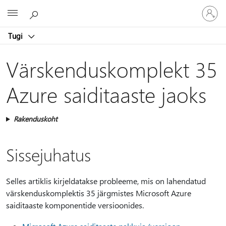
Logige
Microsoft
sisse
oma
Tugi
kontole
Värskenduskomplekt 35
Azure saiditaaste jaoks
Rakenduskoht
Sissejuhatus
Selles artiklis kirjeldatakse probleeme, mis on lahendatud
värskenduskomplektis 35 järgmistes Microsoft Azure
saiditaaste komponentide versioonides.