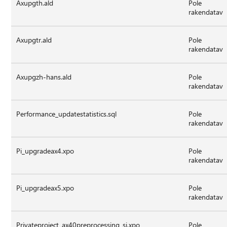
Axupgth.ald
Pole
rakendatav
Axupgtr.ald
Pole
rakendatav
Axupgzh-hans.ald
Pole
rakendatav
Performance_updatestatistics.sql
Pole
rakendatav
Pi_upgradeax4.xpo
Pole
rakendatav
Pi_upgradeax5.xpo
Pole
rakendatav
Privateproject_ax40preprocessing_si.xpo
Pole