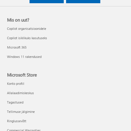
Mis on uut?
Copilot organisatsioonidele
Copilot isiklikuks kasutuseks
Microsoft 365
Windows 11 rakendused
Microsoft Store
Konto profiil
Allalaadimiskeskus
Tagastused
Tellimuse jälgimine
Ringlussevõtt
Commercial Warranties