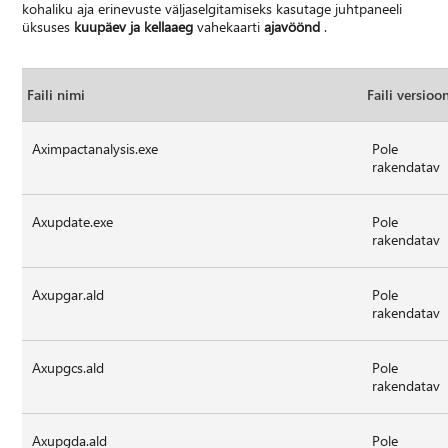
kohaliku aja erinevuste väljaselgitamiseks kasutage juhtpaneeli
üksuses
kuupäev ja kellaaeg
vahekaarti
ajavöönd
.
Faili nimi
Faili versioo
Aximpactanalysis.exe
Pole
rakendatav
Axupdate.exe
Pole
rakendatav
Axupgar.ald
Pole
rakendatav
Axupgcs.ald
Pole
rakendatav
Axupgda.ald
Pole