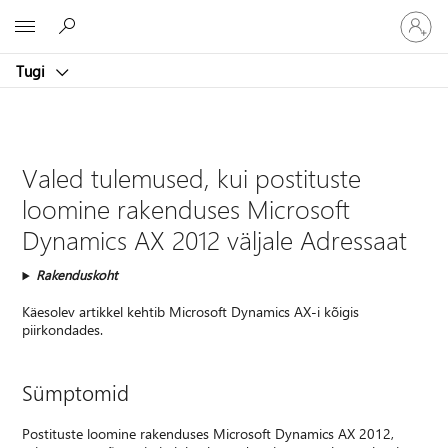
Logige
Microsoft
sisse
oma
Tugi
kontole
Valed tulemused, kui postituste
loomine rakenduses Microsoft
Dynamics AX 2012 väljale Adressaat
Rakenduskoht
Käesolev artikkel kehtib Microsoft Dynamics AX-i kõigis
piirkondades.
Sümptomid
Postituste loomine rakenduses Microsoft Dynamics AX 2012,