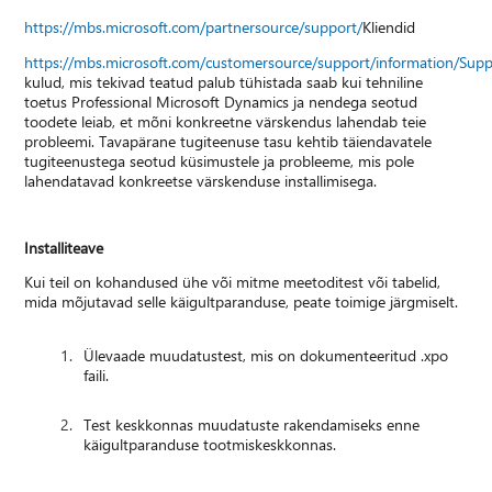
https://mbs.microsoft.com/partnersource/support/
Kliendid
https://mbs.microsoft.com/customersource/support/information/Sup
kulud, mis tekivad teatud palub tühistada saab kui tehniline
toetus Professional Microsoft Dynamics ja nendega seotud
toodete leiab, et mõni konkreetne värskendus lahendab teie
probleemi. Tavapärane tugiteenuse tasu kehtib täiendavatele
tugiteenustega seotud küsimustele ja probleeme, mis pole
lahendatavad konkreetse värskenduse installimisega.
Installiteave
Kui teil on kohandused ühe või mitme meetoditest või tabelid,
mida mõjutavad selle käigultparanduse, peate toimige järgmiselt.
Ülevaade muudatustest, mis on dokumenteeritud .xpo
faili.
Test keskkonnas muudatuste rakendamiseks enne
käigultparanduse tootmiskeskkonnas.