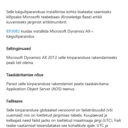
Selle käigultparanduse installimise kohta lisateabe saamiseks
klõpsake Microsofti teabebaasi (Knowledge Base) artikli
kuvamiseks järgmist artiklinumbrit:
893082
kuidas installida Microsoft Dynamics AX-i
käigultparandus
Eeltingimused
Microsoft Dynamics AX 2012 selle kiirparanduse rakendamiseks
peab teil olema.
Taaskäivitamise nõue
Pärast selle kiirparanduse rakendamist peate taaskäivitama
Application Object Server (AOS) teenus.
Failiteave
Selle kiirparanduse globaalsel versioonil on failiatribuudid (või
uuemaid) mis on loetletud järgmises tabelis. Kuupäevad ja
kellaajad need failid jaoks on loetletud maailmaaja järgi (UTC). Faili
teabe vaatamisel teisendatakse see kohalikule ajale. UTC ja