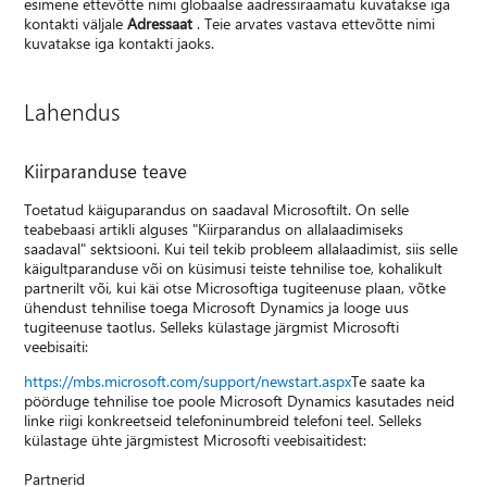
esimene ettevõtte nimi globaalse aadressiraamatu kuvatakse iga
kontakti väljale
Adressaat
. Teie arvates vastava ettevõtte nimi
kuvatakse iga kontakti jaoks.
Lahendus
Kiirparanduse teave
Toetatud käiguparandus on saadaval Microsoftilt. On selle
teabebaasi artikli alguses "Kiirparandus on allalaadimiseks
saadaval" sektsiooni. Kui teil tekib probleem allalaadimist, siis selle
käigultparanduse või on küsimusi teiste tehnilise toe, kohalikult
partnerilt või, kui käi otse Microsoftiga tugiteenuse plaan, võtke
ühendust tehnilise toega Microsoft Dynamics ja looge uus
tugiteenuse taotlus. Selleks külastage järgmist Microsofti
veebisaiti:
https://mbs.microsoft.com/support/newstart.aspx
Te saate ka
pöörduge tehnilise toe poole Microsoft Dynamics kasutades neid
linke riigi konkreetseid telefoninumbreid telefoni teel. Selleks
külastage ühte järgmistest Microsofti veebisaitidest:
Partnerid