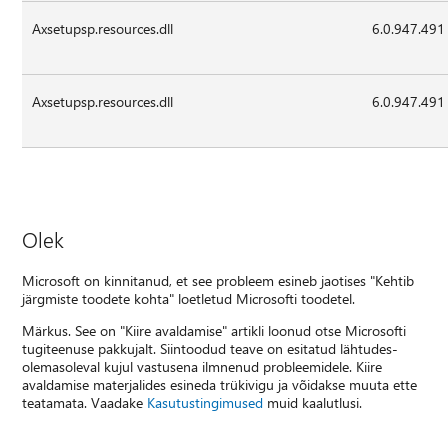
Axsetupsp.resources.dll
6.0.947.491
Axsetupsp.resources.dll
6.0.947.491
Olek
Microsoft on kinnitanud, et see probleem esineb jaotises "Kehtib
järgmiste toodete kohta" loetletud Microsofti toodetel.
Märkus. See on "Kiire avaldamise" artikli loonud otse Microsofti
tugiteenuse pakkujalt. Siintoodud teave on esitatud lähtudes-
olemasoleval kujul vastusena ilmnenud probleemidele. Kiire
avaldamise materjalides esineda trükivigu ja võidakse muuta ette
teatamata. Vaadake
Kasutustingimused
muid kaalutlusi.