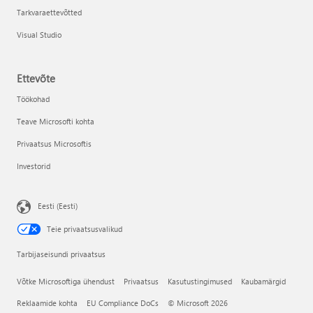
Tarkvaraettevõtted
Visual Studio
Ettevõte
Töökohad
Teave Microsofti kohta
Privaatsus Microsoftis
Investorid
Eesti (Eesti)
Teie privaatsusvalikud
Tarbijaseisundi privaatsus
Võtke Microsoftiga ühendust
Privaatsus
Kasutustingimused
Kaubamärgid
Reklaamide kohta
EU Compliance DoCs
© Microsoft 2026