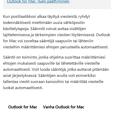
Outlook for Mac -tuen päättyminen
.
Kun postilaatikkosi alkaa täyttyä viesteistä, ryhdyt
todennäköisesti miettimään uusia sähköpostin
käsittelytapoja. Säännöt voivat auttaa sisältöjen
lajittelemisessa ja tärkeimpien viestien löytämisessä. Outlook
for Mac voi soveltaa sääntöjä saapuviin tai lähteviin
viesteihin määrittämiesi ehtojen perusteella automaattisesti.
Sääntö on toiminto, jonka ohjelma suorittaa määrittämiesi
ehtojen mukaisesti saapuville tai lähetettäville viesteille
automaattisesti. Voit luoda sääntöjä, jotka auttavat pitämään
asiat järjestyksessä. Sääntöjen avulla voit esimerkiksi
tallentaa viestit suoraan kansioihin tai määrittää viesteille
luokat automaattisesti.
Outlook for Mac
Vanha Outlook for Mac