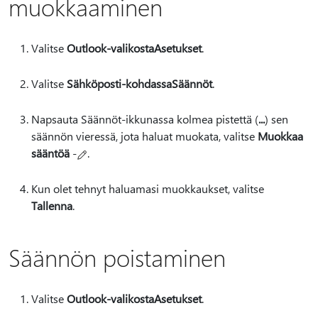
muokkaaminen
Valitse
Outlook-valikosta
Asetukset
.
Valitse
Sähköposti-kohdassa
Säännöt
.
Napsauta Säännöt-ikkunassa kolmea pistettä (
...
) sen
säännön vieressä, jota haluat muokata, valitse
Muokkaa
sääntöä
-
.
Kun olet tehnyt haluamasi muokkaukset, valitse
Tallenna
.
Säännön poistaminen
Valitse
Outlook-valikosta
Asetukset
.