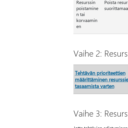
Resurssin
Poista resur
poistamine
suorittamaa
n tai
korvaamin
en
Vaihe 2: Resurs
Tehtävän prioriteettien
määrittäminen resurssi
tasaamista varten
Vaihe 3: Resurs
Jotta tehtävien edistyminen