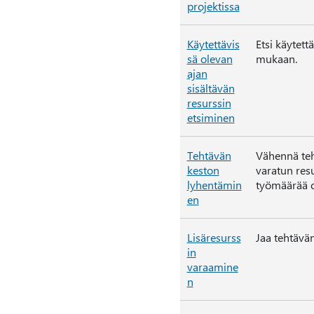
projektissa
Käytettävis
Etsi käytett
sä olevan
mukaan.
ajan
sisältävän
resurssin
etsiminen
Tehtävän
Vähennä teht
keston
varatun resu
lyhentämin
työmäärää o
en
Lisäresurss
Jaa tehtävän
in
varaamine
n