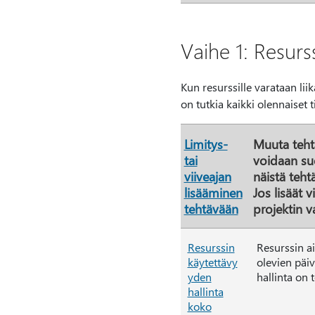
Vaihe 1: Resurs
Kun resurssille varataan lii
on tutkia kaikki olennaiset
Limitys-
Muuta tehtä
tai
voidaan suo
viiveajan
näistä teht
lisääminen
Jos lisäät 
tehtävään
projektin 
Resurssin
Resurssin ai
käytettävy
olevien päiv
yden
hallinta on 
hallinta
koko