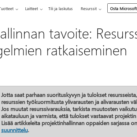
Tuotteet
Laitteet
Tili ja laskutus
Resurssit
Osta Microsoft
allinnan tavoite: Resurs
elmien ratkaiseminen
Jotta saat parhaan suorituskyvyn ja tulokset resursseista,
resurssien työkuormitusta ylivarausten ja alivarausten väl
Jos muutat resurssivarauksia, tarkista muutosten vaikutu
aikatauluun ja varmista, että tulokset vastaavat projektin 
Lisää artikkeleita projektinhallinnan oppaiden sarjassa 
suunnittelu
.