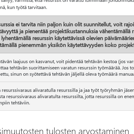
ynä, kun työtä tarvitaan.
urssia ei tarvita niin paljon kuin olit suunnitellut, voit rajo
tävyyttä ja pienentää projektikustannuksia vähentämällä re
, lyhentämällä resurssin käytettävissä olevien päivämäärie
tämällä pienemmän yksikön käytettävyyden koko projekt
tävän laajuus on kasvanut, voit pidentää tehtävän kestoa (jos varsi
ttaa tehtävän suorittamiseen varatun resurssin työmäärää. Jos t
nettu, sinun on syötettävä tehtävän jäljellä oleva työmäärä manuaal
 resurssivaraus alivaratulla resurssilla ja jaa työt työryhmän jä
ista resurssivaraus alivaratulta resurssilta, jotta resurssilla on e
piin tehtäviin.
ssimuutosten tulosten arvostaminen