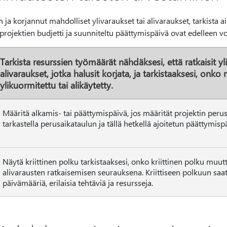
 ja korjannut mahdolliset ylivaraukset tai alivaraukset, tarkista ai
en projektien budjetti ja suunniteltu päättymispäivä ovat edelleen v
Tarkista resurssien työmäärät nähdäksesi, että ratkaisit yl
alivaraukset, jotka halusit korjata, ja tarkistaaksesi, onko
ylikuormitettu tai alikäytetty.
Määritä alkamis- tai päättymispäivä, jos määrität projektin perus
tarkastella perusaikataulun ja tällä hetkellä ajoitetun päättymisp
Näytä kriittinen polku tarkistaaksesi, onko kriittinen polku muut
alivarausten ratkaisemisen seurauksena. Kriittiseen polkuun saatta
päivämääriä, erilaisia tehtäviä ja resursseja.