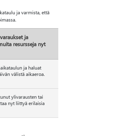
kataulu ja varmista, että
oimassa.
ivaraukset ja
 muita resursseja nyt
aikataulun ja haluat
äivän välistä aikaeroa.
tunut ylivarausten tai
a nyt liittyä erilaisia