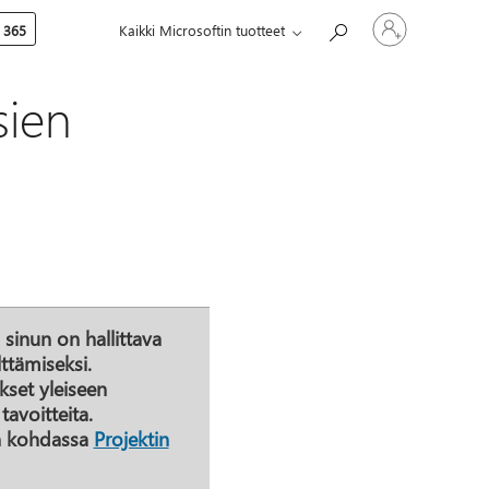
Kirjaudu
 365
Kaikki Microsoftin tuotteet
sisään
tilille
sien
 sinun on hallittava
ttämiseksi.
kset yleiseen
tavoitteita.
on kohdassa
Projektin