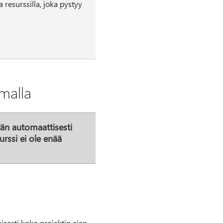
a resurssilla, joka pystyy
malla
rän automaattisesti
urssi ei ole enää
isesti koko projektin ajan