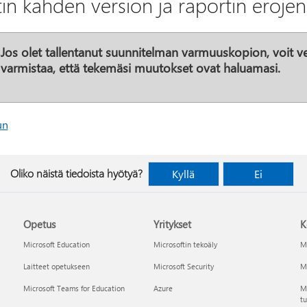
tin kahden version ja raportin erojen
Jos olet tallentanut suunnitelman varmuuskopion, voit verr
varmistaa, että tekemäsi muutokset ovat haluamasi.
un
Oliko näistä tiedoista hyötyä?
Kyllä
Ei
Opetus
Yritykset
K
Microsoft Education
Microsoftin tekoäly
Mi
Laitteet opetukseen
Microsoft Security
Mi
Microsoft Teams for Education
Azure
Ma
tu