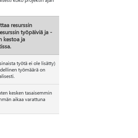
ittaa resurssin
surssin työpäiviä ja -
n kestoa ja
issa.
naista työtä ei ole lisätty)
odellinen työmäärä on
isesti.
senten kesken tasaisemmin
nemmän aikaa varattuna