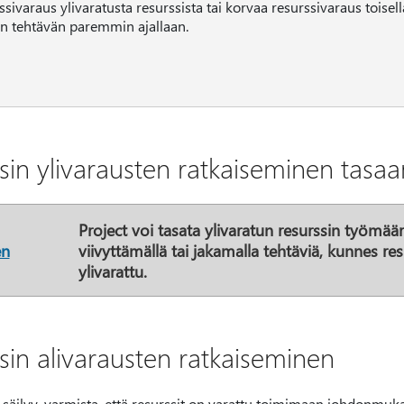
ssivaraus ylivaratusta resurssista tai korvaa resurssivaraus toisell
n tehtävän paremmin ajallaan.
sin ylivarausten ratkaiseminen tasaa
Project voi tasata ylivaratun resurssin työmää
en
viivyttämällä tai jakamalla tehtäviä, kunnes res
ylivarattu.
sin alivarausten ratkaiseminen
 säilyy, varmista, että resurssit on varattu toimimaan johdonmuka