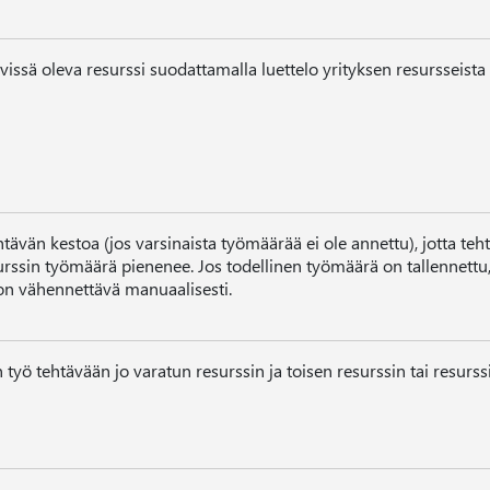
ävissä oleva resurssi suodattamalla luettelo yrityksen resursseista
ävän kestoa (jos varsinaista työmäärää ei ole annettu), jotta te
rssin työmäärä pienenee. Jos todellinen työmäärä on tallennettu, 
n vähennettävä manuaalisesti.
 työ tehtävään jo varatun resurssin ja toisen resurssin tai resurssie