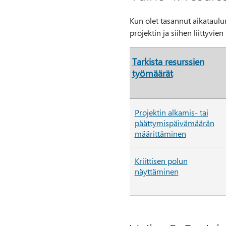
Kun olet tasannut aikataulun
projektin ja siihen liittyvi
Tarkista resurssien
työmäärät
Projektin alkamis- tai
päättymispäivämäärän
määrittäminen
Kriittisen polun
näyttäminen