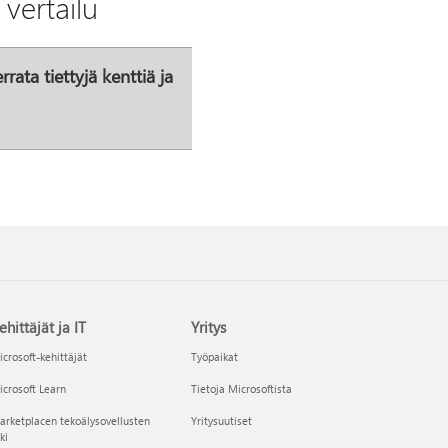
 vertailu
ata tiettyjä kenttiä ja
ehittäjät ja IT
Yritys
crosoft-kehittäjät
Työpaikat
crosoft Learn
Tietoja Microsoftista
rketplacen tekoälysovellusten
Yritysuutiset
ki