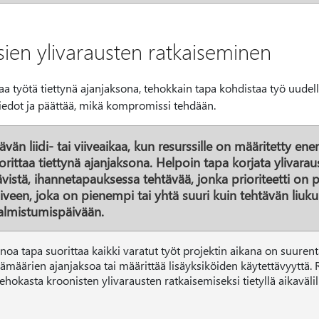
sien ylivarausten ratkaiseminen
kaa työtä tiettynä ajanjaksona, tehokkain tapa kohdistaa työ uudell
 tiedot ja päättää, mikä kompromissi tehdään.
vän liidi- tai viiveaikaa, kun resurssille on määritetty e
rittaa tiettynä ajanjaksona. Helpoin tapa korjata ylivarau
ävistä, ihannetapauksessa tehtävää, jonka prioriteetti on
viiveen, joka on pienempi tai yhtä suuri kuin tehtävän liu
valmistumispäivään.
noa tapa suorittaa kaikki varatut työt projektin aikana on suurent
ämäärien ajanjaksoa tai määrittää lisäyksiköiden käytettävyyttä.
tehokasta kroonisten ylivarausten ratkaisemiseksi tietyllä aikavälil