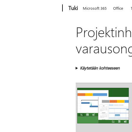
Microsoft
Tuki
Microsoft 365
Office
Projektinh
varausong
Käytetään kohteeseen