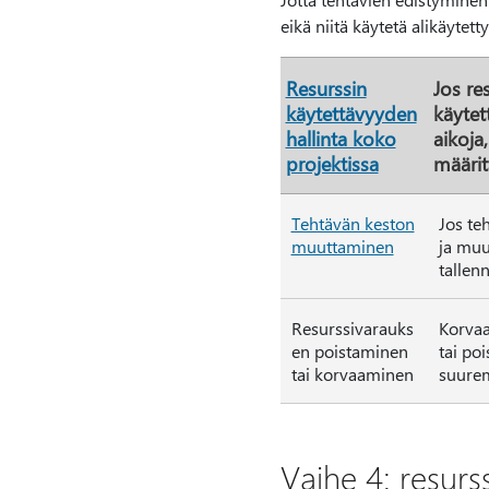
eikä niitä käytetä alikäytett
Resurssin
Jos res
käytettävyyden
käytet
hallinta koko
aikoja
projektissa
määrit
Tehtävän keston
Jos teh
muuttaminen
ja muu
tallen
Resurssivarauks
Korvaa
en poistaminen
tai po
tai korvaaminen
suurem
Vaihe 4: resur