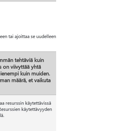
een tai ajoittaa se uudelleen
nemmän tehtäviä kuin
s on viivyttää yhtä
 pienempi kuin muiden.
kuman määrä, et vaikuta
aa resurssin käytettävissä
 Resurssien käytettävyyden
lä.