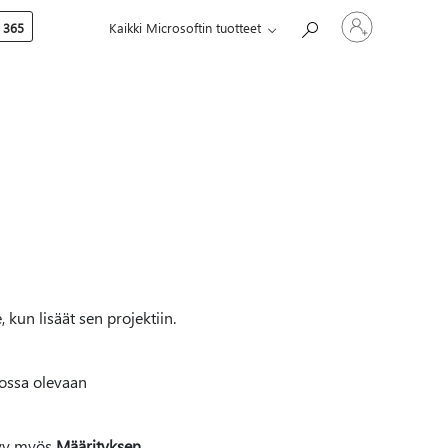
Kirjaudu
 365
Kaikki Microsoftin tuotteet
sisään
tilille
kun lisäät sen projektiin.
lossa olevaan
kyy myös
Määrityksen