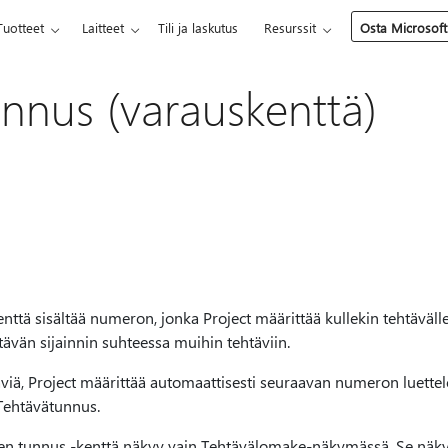
Tuotteet
Laitteet
Tili ja laskutus
Resurssit
Osta Microsoft
nnus (varauskenttä)
ttä sisältää numeron, jonka Project määrittää kullekin tehtävälle, 
ävän sijainnin suhteessa muihin tehtäviin.
viä, Project määrittää automaattisesti seuraavan numeron luette
 Tehtävätunnus.
en tunnus -kenttä näkyy vain Tehtävälomake-näkymässä. Se nä