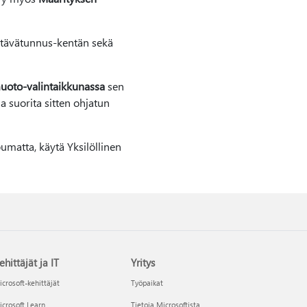
ehtävätunnus-kentän sekä
uoto-valintaikkunassa
sen
a suorita sitten ohjatun
pumatta, käytä Yksilöllinen
ehittäjät ja IT
Yritys
crosoft-kehittäjät
Työpaikat
crosoft Learn
Tietoja Microsoftista