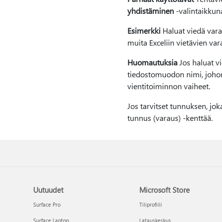
yhdistäminen
-valintaikkuna
Esimerkki
Haluat viedä vara
muita Exceliin vietävien vara
Huomautuksia
Jos haluat v
tiedostomuodon nimi, johon v
vientitoiminnon vaiheet.
Jos tarvitset tunnuksen, jok
tunnus (varaus) -kenttää.
Uutuudet
Microsoft Store
Surface Pro
Tiliprofiili
Surface Laptop
Latauskeskus