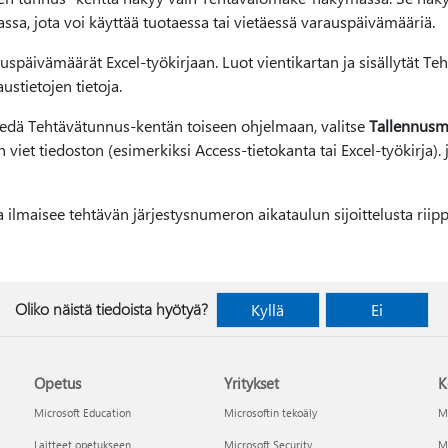
ssa, jota voi käyttää tuotaessa tai vietäessä varauspäivämääriä.
uspäivämäärät Excel-työkirjaan. Luot vientikartan ja sisällytät T
ustietojen tietoja.
iedä Tehtävätunnus-kentän toiseen ohjelmaan, valitse
Tallennusm
iet tiedoston (esimerkiksi Access-tietokanta tai Excel-työkirja). j
a ilmaisee tehtävän järjestysnumeron aikataulun sijoittelusta riip
Oliko näistä tiedoista hyötyä?
Kyllä
Ei
Opetus
Yritykset
K
Microsoft Education
Microsoftin tekoäly
Mi
Laitteet opetukseen
Microsoft Security
Mi