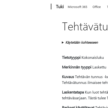
Microsoft
Tuki
Microsoft 365
Office
Tehtävätu
Käytetään kohteeseen
Tietotyyppi
Kokonaisluku
Merkinnän tyyppi
Laskettu
Kuvaus
Tehtävän tunnus -ken
Tehtävätunnus ilmaisee teht
Laskentatapa
Kun luot tehtä
tehtäväsarjaan. Tästä tulee
Parhaat käyttötavat
Tehtävi