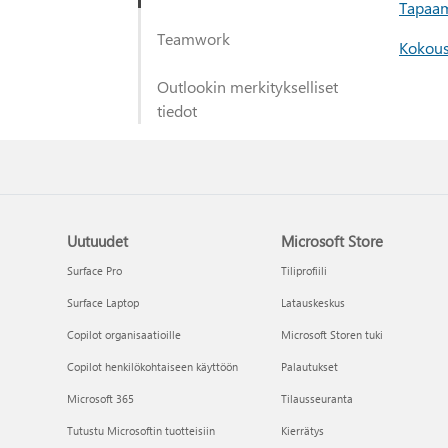
Tapaam
Teamwork
Kokousl
Outlookin merkitykselliset
tiedot
Uutuudet
Microsoft Store
Surface Pro
Tiliprofiili
Surface Laptop
Latauskeskus
Copilot organisaatioille
Microsoft Storen tuki
Copilot henkilökohtaiseen käyttöön
Palautukset
Microsoft 365
Tilausseuranta
Tutustu Microsoftin tuotteisiin
Kierrätys