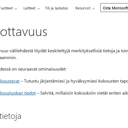
Tuotteet
Laitteet
Tili ja laskutus
Resurssit
Osta Microsoft
ottavuus
uus-välilehdestä löydät keskitettyjä merkityksellisiä tietoja ja toi
kaammin.
hdessä on seuraavat ominaisuudet:
koustavat
– Tutustu järjestämiesi ja hyväksymiesi kokousten tapoi
kousluokan tiedot
– Selvitä, millaisiin kokouksiin vietät eniten aik
tietoja