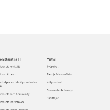
ehittäjät ja IT
Yritys
crosoft-kehittäjät
Työpaikat
crosoft Learn
Tietoja Microsoftista
rketplacen tekoälysovellusten
Yritysuutiset
ki
Microsoftin tietosuoja
icrosoft Tech Community
Sijoittajat
icrosoft Marketplace
crosoft Power Platform