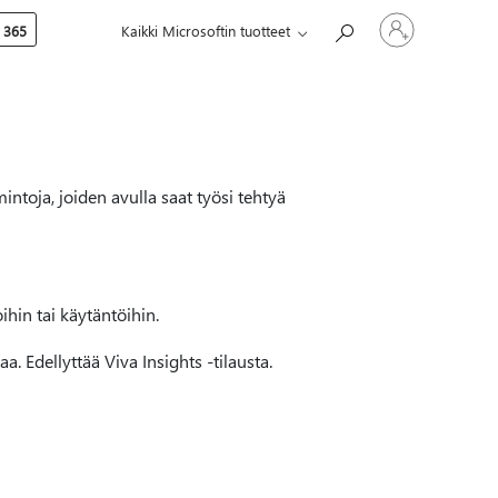
Kirjaudu
 365
Kaikki Microsoftin tuotteet
sisään
tilille
mintoja, joiden avulla saat työsi tehtyä
hin tai käytäntöihin.
aa. Edellyttää Viva Insights -tilausta.