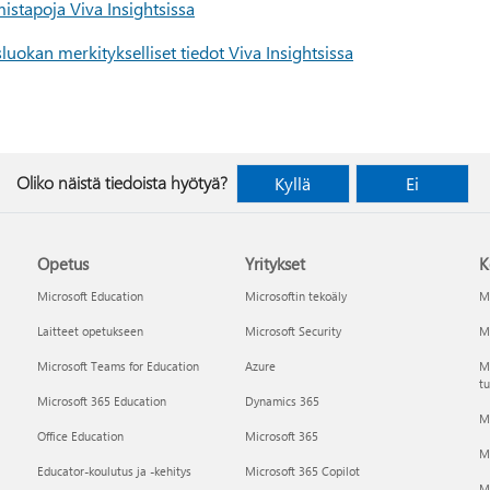
istapoja Viva Insightsissa
uokan merkitykselliset tiedot Viva Insightsissa
Oliko näistä tiedoista hyötyä?
Kyllä
Ei
Opetus
Yritykset
K
Microsoft Education
Microsoftin tekoäly
Mi
Laitteet opetukseen
Microsoft Security
Mi
Microsoft Teams for Education
Azure
Ma
tu
Microsoft 365 Education
Dynamics 365
M
Office Education
Microsoft 365
M
Educator-koulutus ja -kehitys
Microsoft 365 Copilot
Mi