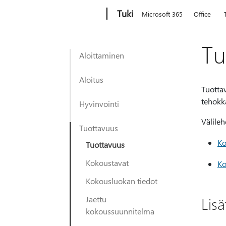
Microsoft
Tuki
Microsoft 365
Office
Tu
Aloittaminen
Aloitus
Tuottav
tehok
Hyvinvointi
Välile
Tuottavuus
Ko
Tuottavuus
Kokoustavat
Ko
Kokousluokan tiedot
Jaettu
Lisä
kokoussuunnitelma