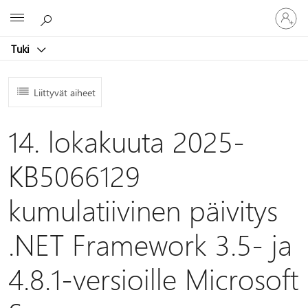
Kirjaudu
Microsoft
sisään
tilille
Tuki
Liittyvät aiheet
14. lokakuuta 2025-
KB5066129
kumulatiivinen päivitys
.NET Framework 3.5- ja
4.8.1-versioille Microsoft