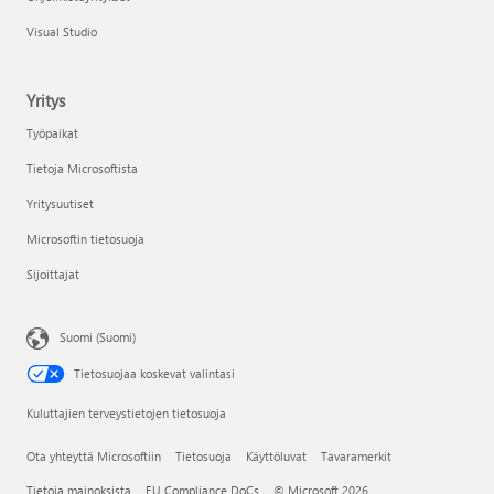
Visual Studio
Yritys
Työpaikat
Tietoja Microsoftista
Yritysuutiset
Microsoftin tietosuoja
Sijoittajat
Suomi (Suomi)
Tietosuojaa koskevat valintasi
Kuluttajien terveystietojen tietosuoja
Ota yhteyttä Microsoftiin
Tietosuoja
Käyttöluvat
Tavaramerkit
Tietoja mainoksista
EU Compliance DoCs
© Microsoft 2026