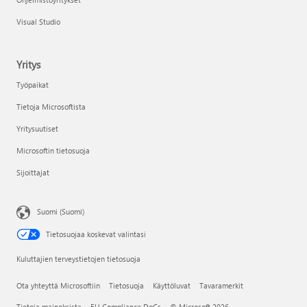
Visual Studio
Yritys
Työpaikat
Tietoja Microsoftista
Yritysuutiset
Microsoftin tietosuoja
Sijoittajat
Suomi (Suomi)
Tietosuojaa koskevat valintasi
Kuluttajien terveystietojen tietosuoja
Ota yhteyttä Microsoftiin
Tietosuoja
Käyttöluvat
Tavaramerkit
Tietoja mainoksista
EU Compliance DoCs
© Microsoft 2026