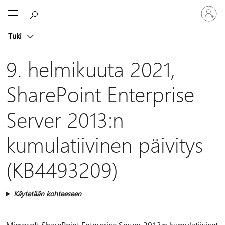
Kirjaudu
Microsoft
sisään
tilille
Tuki
9. helmikuuta 2021,
SharePoint Enterprise
Server 2013:n
kumulatiivinen päivitys
(KB4493209)
Käytetään kohteeseen
Microsoft SharePoint Enterprise Server 2013:n kumulatiiviset