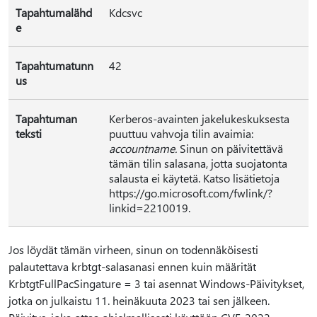
Tapahtumalähd
Kdcsvc
e
Tapahtumatunn
42
us
Tapahtuman
Kerberos-avainten jakelukeskuksesta
teksti
puuttuu vahvoja tilin avaimia:
accountname.
Sinun on päivitettävä
tämän tilin salasana, jotta suojatonta
salausta ei käytetä. Katso lisätietoja
https://go.microsoft.com/fwlink/?
linkid=2210019.
Jos löydät tämän virheen, sinun on todennäköisesti
palautettava krbtgt-salasanasi ennen kuin määrität
KrbtgtFullPacSingature = 3 tai asennat Windows-Päivitykset,
jotka on julkaistu 11. heinäkuuta 2023 tai sen jälkeen.