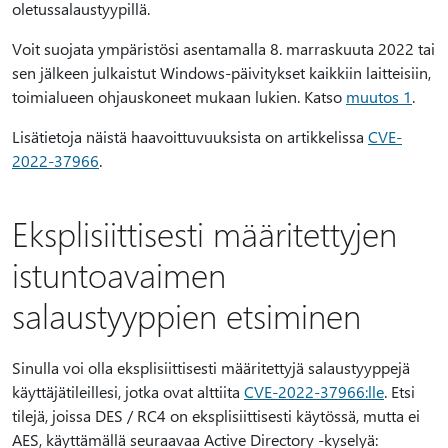
oletussalaustyypillä.
Voit suojata ympäristösi asentamalla 8. marraskuuta 2022 tai
sen jälkeen julkaistut Windows-päivitykset kaikkiin laitteisiin,
toimialueen ohjauskoneet mukaan lukien. Katso
muutos 1
.
Lisätietoja näistä haavoittuvuuksista on artikkelissa
CVE-
2022-37966
.
Eksplisiittisesti määritettyjen
istuntoavaimen
salaustyyppien etsiminen
Sinulla voi olla eksplisiittisesti määritettyjä salaustyyppejä
käyttäjätileillesi, jotka ovat alttiita
CVE-2022-37966:lle
. Etsi
tilejä, joissa DES / RC4 on eksplisiittisesti käytössä, mutta ei
AES, käyttämällä seuraavaa Active Directory -kyselyä: