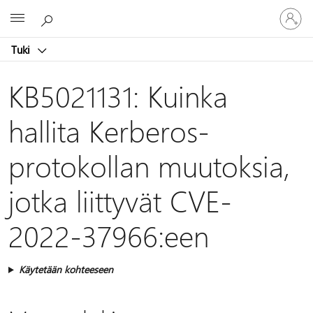
Kirjaudu
Microsoft
sisään
tilille
Tuki
KB5021131: Kuinka
hallita Kerberos-
protokollan muutoksia,
jotka liittyvät CVE-
2022-37966:een
Käytetään kohteeseen