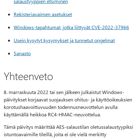
salaustyyppien etsiminen
Rekisteriavaimen asetukset
Windows-tapahtumat, jotka liittyvät CVE-2022-37966
Usein kysytyt kysymykset ja tunnetut ongelmat
Sanasto
Yhteenveto
8. marraskuuta 2022 tai sen jälkeen julkaistut Windows-
päivitykset korjaavat suojauksen ohitus- ja käyttöoikeuksien
korotushaavoittuvuuden todennusneuvottelun avulla
käyttämällä heikkoa RC4-HMAC-neuvottelua.
Tämä päivitys määrittää AES-salaustilan oletussalaustyypiksi
istuntoavaimille tileillä, joita ei ole vielä merkitty