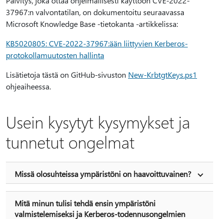
Päivitys, joka ottaa ohjelmallisesti käyttöön CVE-2022-
37967:n valvontatilan, on dokumentoitu seuraavassa
Microsoft Knowledge Base -tietokanta -artikkelissa:
KB5020805: CVE-2022-37967:ään liittyvien Kerberos-
protokollamuutosten hallinta
Lisätietoja tästä on GitHub-sivuston
New-KrbtgtKeys.ps1
ohjeaiheessa.
Usein kysytyt kysymykset ja
tunnetut ongelmat
Missä olosuhteissa ympäristöni on haavoittuvainen?
Mitä minun tulisi tehdä ensin ympäristöni
valmistelemiseksi ja Kerberos-todennusongelmien