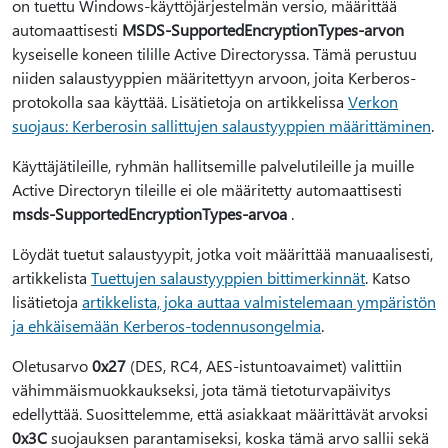
on tuettu Windows-käyttöjärjestelmän versio, määrittää
automaattisesti
MSDS-SupportedEncryptionTypes-arvon
kyseiselle koneen tilille Active Directoryssa. Tämä perustuu
niiden salaustyyppien määritettyyn arvoon, joita Kerberos-
protokolla saa käyttää. Lisätietoja on artikkelissa
Verkon
suojaus: Kerberosin sallittujen salaustyyppien määrittäminen
.
Käyttäjätileille, ryhmän hallitsemille palvelutileille ja muille
Active Directoryn tileille ei ole määritetty automaattisesti
msds-SupportedEncryptionTypes-arvoa
.
Löydät tuetut salaustyypit, jotka voit määrittää manuaalisesti,
artikkelista
Tuettujen salaustyyppien bittimerkinnät
. Katso
lisätietoja
artikkelista, joka auttaa valmistelemaan ympäristön
ja ehkäisemään Kerberos-todennusongelmia
.
Oletusarvo
0x27
(DES, RC4, AES-istuntoavaimet) valittiin
vähimmäismuokkaukseksi, jota tämä tietoturvapäivitys
edellyttää. Suosittelemme, että asiakkaat määrittävät arvoksi
0x3C
suojauksen parantamiseksi, koska tämä arvo sallii sekä