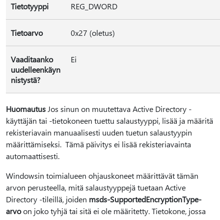
Tietotyyppi
REG_DWORD
Tietoarvo
0x27 (oletus)
Vaaditaanko
Ei
uudelleenkäyn
nistystä?
Huomautus
Jos sinun on muutettava Active Directory -
käyttäjän tai -tietokoneen tuettu salaustyyppi, lisää ja määritä
rekisteriavain manuaalisesti uuden tuetun salaustyypin
määrittämiseksi. Tämä päivitys ei lisää rekisteriavainta
automaattisesti.
Windowsin toimialueen ohjauskoneet määrittävät tämän
arvon perusteella, mitä salaustyyppejä tuetaan Active
Directory -tileillä, joiden
msds-SupportedEncryptionType-
arvo
on joko tyhjä tai sitä ei ole määritetty. Tietokone, jossa