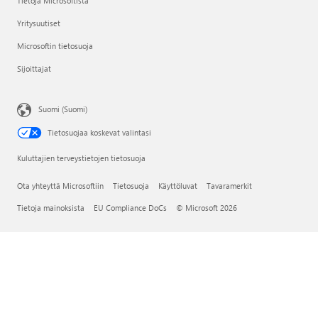
Tietoja Microsoftista
Yritysuutiset
Microsoftin tietosuoja
Sijoittajat
Suomi (Suomi)
Tietosuojaa koskevat valintasi
Kuluttajien terveystietojen tietosuoja
Ota yhteyttä Microsoftiin
Tietosuoja
Käyttöluvat
Tavaramerkit
Tietoja mainoksista
EU Compliance DoCs
© Microsoft 2026