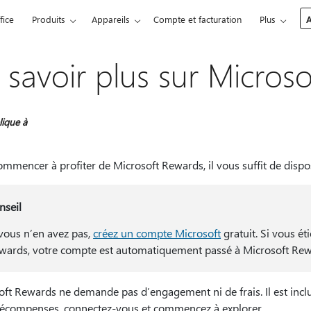
fice
Produits
Appareils
Compte et facturation
Plus
A
 savoir plus sur Micros
lique à
ommencer à profiter de Microsoft Rewards, il vous suffit de disp
nseil
 vous n’en avez pas,
créez un compte Microsoft
gratuit. Si vous é
wards, votre compte est automatiquement passé à Microsoft Re
oft Rewards ne demande pas d’engagement ni de frais. Il est incl
écompenses, connectez-vous et commencez à explorer.