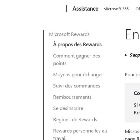
Microsoft
Assistance
Microsoft 365
Of
En
Microsoft Rewards
À propos des Rewards
S’app
Comment gagner des
points
Moyens pour échanger
Pour c
Suivi des commandes
Co
Remboursements
Si
Se désinscrire
Re
Régions de Rewards
Rewards personnelles au
Micros
travail
page R