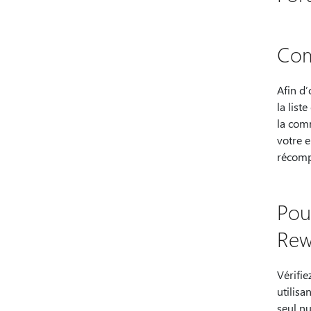
Com
Afin d’
la list
la com
votre e
récom
Pou
Rew
Vérifi
utilisa
seul n