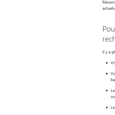
Récompe
actuels
Pou
rec
Il y a 
Vo
Vo
ba
Le
co
Le