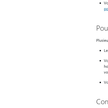
Vo
po
Pou
Plusieu
Le
Vo
ho
vo
Vo
Com