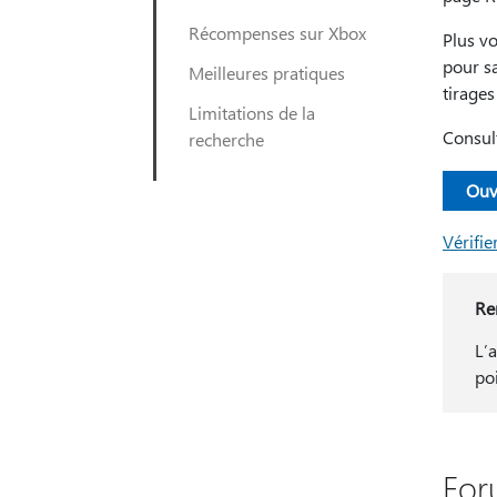
Récompenses sur Xbox
Plus vo
pour s
Meilleures pratiques
tirages
Limitations de la
Consul
recherche
Ouv
Vérifie
Re
L’
po
For