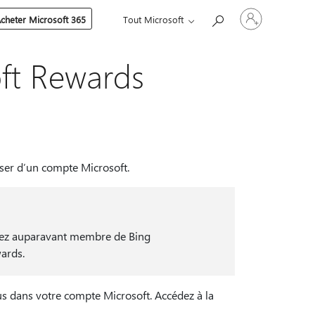
Connectez-
cheter Microsoft 365
Tout Microsoft
vous
à
votre
compte
oft Rewards
oser d’un compte Microsoft.
tiez auparavant membre de Bing
wards.
us dans votre compte Microsoft. Accédez à la