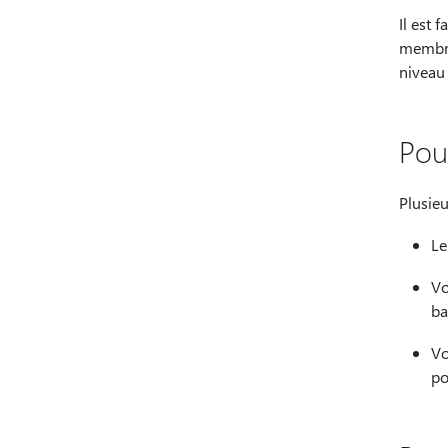
Il est 
membre
niveau
Pou
Plusieu
Le
Vo
ba
Vo
po