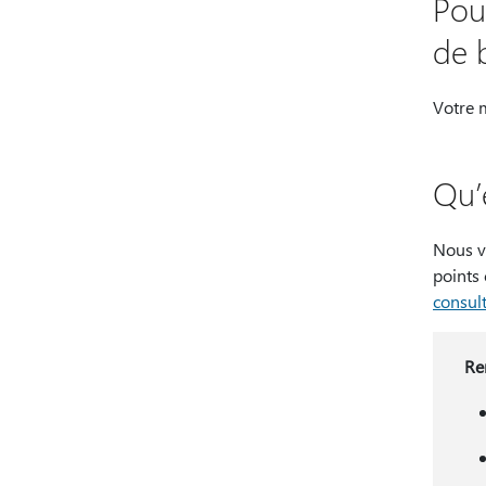
Pou
de 
Votre 
Qu’
Nous v
points
consult
Re