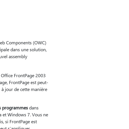
ce Web Components (OWC)
cipale dans une solution,
nouvel assembly
t Office FrontPage 2003
age, FrontPage est peut-
 à jour de cette manière
es programmes
dans
 et Windows 7. Vous ne
s, si FrontPage est
eut s’appliquer.