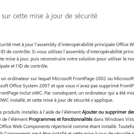
 sur cette mise à jour de sécurité
écurité met à jour l’assembly d’interopérabilité principale Offi
ID de contrôle. Si vous utilisez l’assembly d’interopérabilité prin
tte mise à jour, puis reconstruire votre solution pour utiliser le 
ipale et l’ID de contrôle.
r un ordinateur sur lequel Microsoft FrontPage 2002 ou Microsof
crosoft Office System 2007 et que vous n’avez pas supprimé FrontP
 FrontPage inclut oWC. Par conséquent, un ordinateur qui a été mis
WC installé, et cette mise à jour de sécurité s’applique.
s produits installés à l’aide de l’élément
Ajouter ou supprimer d
e de l’élément
Programmes et fonctionnalités
dans Windows Vista
 Office Web Components répertorié comme étant installé. Toutefoi
eb Components peut être installé et cette mise à jour de sécurité p