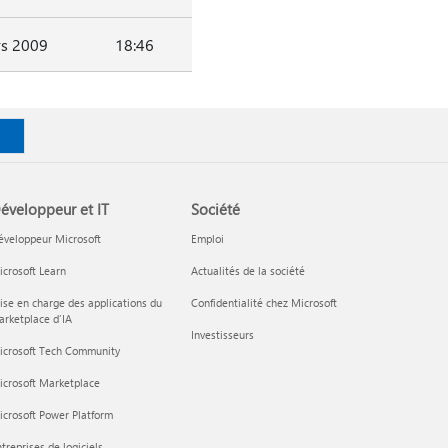
s 2009
18:46
éveloppeur et IT
Société
éveloppeur Microsoft
Emploi
crosoft Learn
Actualités de la société
ise en charge des applications du
Confidentialité chez Microsoft
rketplace d’IA
Investisseurs
icrosoft Tech Community
icrosoft Marketplace
crosoft Power Platform
treprises de logiciels