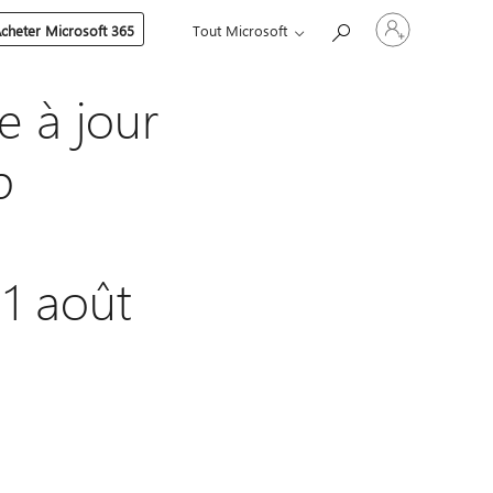
Connectez-
cheter Microsoft 365
Tout Microsoft
vous
à
votre
compte
e à jour
b
1 août