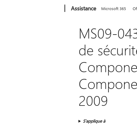
Microsoft
Assistance
Microsoft 365
Of
MS09-043 
de sécuri
Componen
Component
2009
S’applique à