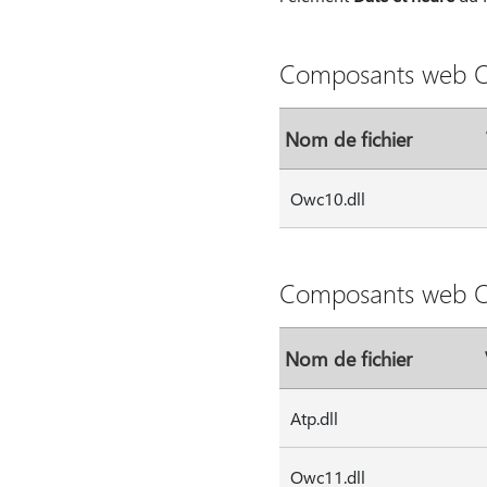
Composants web O
Nom de fichier
Owc10.dll
Composants web O
Nom de fichier
Atp.dll
Owc11.dll