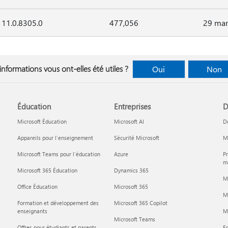
11.0.8305.0
477,056
29 mar
informations vous ont-elles été utiles ?
Oui
Non
Éducation
Entreprises
D
Microsoft Éducation
Microsoft AI
D
Appareils pour l’enseignement
Sécurité Microsoft
Mi
Microsoft Teams pour l’éducation
Azure
Pr
ma
Microsoft 365 Éducation
Dynamics 365
M
Office Éducation
Microsoft 365
M
Formation et développement des
Microsoft 365 Copilot
enseignants
Mi
Microsoft Teams
Offres pour étudiants et parents
En