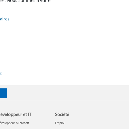
ées. Nous sommes à votre
ires
ac
éveloppeur et IT
Société
éveloppeur Microsoft
Emploi