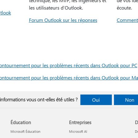
technique, les MVP, les ingénieurs et
de vos id
les utilisateurs d’Outlook.
écoute.
tlook
Forum Outlook sur les réponses
Commenta
 contournement pour les problèmes récents dans Outlook pour PC
 contournement pour les problèmes récents dans Outlook pour M
informations vous ont-elles été utiles ?
Oui
Non
Éducation
Entreprises
D
Microsoft Éducation
Microsoft AI
D