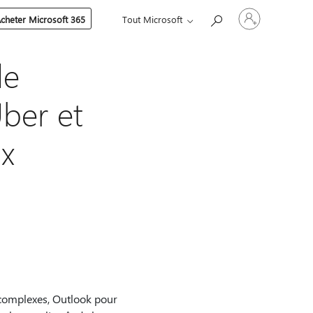
Connectez-
cheter Microsoft 365
Tout Microsoft
vous
à
votre
compte
de
Uber et
ux
s complexes, Outlook pour