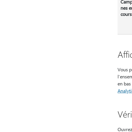
Camp
nes e
cours
Aff
Vous p
l’ensem
en bas
Analyt
Vér
Ouvre