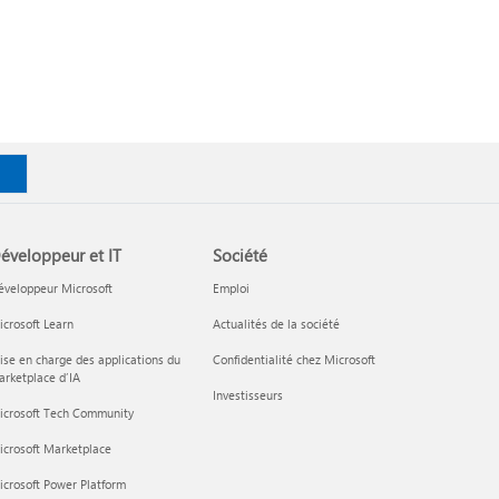
éveloppeur et IT
Société
éveloppeur Microsoft
Emploi
crosoft Learn
Actualités de la société
ise en charge des applications du
Confidentialité chez Microsoft
rketplace d’IA
Investisseurs
icrosoft Tech Community
icrosoft Marketplace
crosoft Power Platform