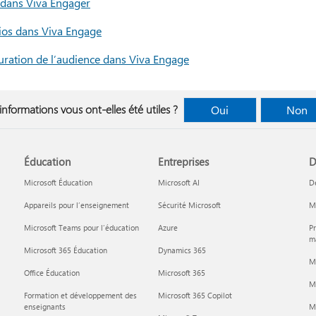
 dans Viva Engager
ios dans Viva Engage
uration de l’audience dans Viva Engage
informations vous ont-elles été utiles ?
Oui
Non
Éducation
Entreprises
D
Microsoft Éducation
Microsoft AI
D
Appareils pour l’enseignement
Sécurité Microsoft
Mi
Microsoft Teams pour l’éducation
Azure
Pr
ma
Microsoft 365 Éducation
Dynamics 365
M
Office Éducation
Microsoft 365
M
Formation et développement des
Microsoft 365 Copilot
enseignants
Mi