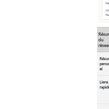
Résu
du
résea
Résu
pers
el
Liens
rapid