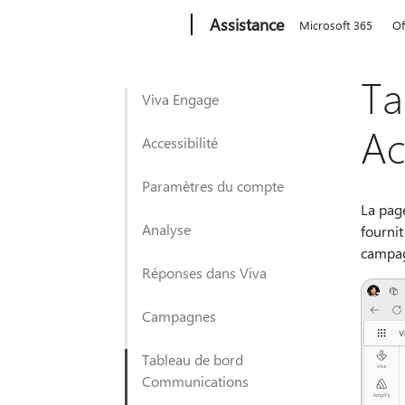
Microsoft
Assistance
Microsoft 365
Of
Ta
Viva Engage
Ac
Accessibilité
Paramètres du compte
La pa
Analyse
fourni
campag
Réponses dans Viva
Campagnes
Tableau de bord
Communications