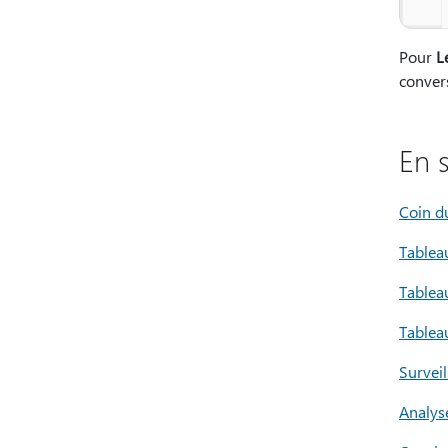
Pour
L
convers
En 
Coin d
Tablea
Tablea
Tablea
Survei
Analys