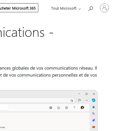
Connectez-
cheter Microsoft 365
Tout Microsoft
vous
à
votre
compte
cations -
ces globales de vos communications réseau. Il
 et de vos communications personnelles et de vos