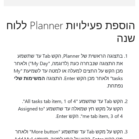
הוספת פעילויות Planner ללוח
שנה
בתצוגה הראשית של Planner, הקש Tab עד שתשמע
את התצוגה שנבחרה כעת (לדוגמה, "My Day") ולאחר
מכן הקש על החצים למעלה או למטה עד לשמיעת "My
tasks" ולאחר מכן הקש Enter. התצוגה
המשימות שלי
נפתחת.
הקש Tab עד שתשמע "All tasks tab item, 1 of 4".
הקש על מקש חץ שמאלה עד שתשמע "Assigned to
me tab item, 3 of 4". הקש Enter.
הקש על מקש Tab עד שתשמע "More button" ולאחר
מכן הקש Enter. הקש על החץ למטה. תשמע: "Add My