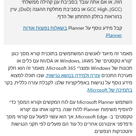
הזה, או אם אתה עובד בסביבת ענן קהילה ממשלתי
(GCC), GCC High או בסביבת מחלקת ההגנה (DoD), עיין
בהוראות בחלק התחתון של הדף.
קבל מידע נוסף על Planner
בשאלות נפוצות אודות
.
Planner
מאמר זה מיועד לאנשים המשתמשים בתוכנית קורא מסך כגון
'קורא טקסטים' של Windows, JAWS או NVDA עם כלים או
תכונות של Windows ומוצרי Microsoft 365. מאמר זה הוא חלק
מערכת התכנים
עזרה ולמידה בנושא נגישות
, שבו תוכלו למצוא
מידע נוסף על נגישות באפליקציות שלנו. לקבלת עזרה כללית, בקר
בתמיכה של Microsoft
.
השתמש Microsoft Planner עם לוח המקשים וקורא המסך כדי
להוסיף משימות Planner ללוח שנה. בדקנו אותו עם 'קורא
טקסטים' ב- Microsoft Edge, אך הוא עשוי לפעול עם קוראי מסך
ודפדפני אינטרנט אחרים כל עוד הם פועלים לפי תקני הנגישות
והטכניקות הנפוצים.