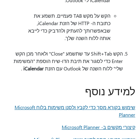
iCalendar ל- Outlook.
הקש על מקש TAB פעמיים. תשמע את
כתובת ה- HTTP של הזנת iCalendar,
שבאפשרותך להעתיק ולהדביק כדי לייבא
אותה ללוח השנה שלך.
הקש Shift+Tab עד שתשמע "Close" ולאחר מכן הקש
Enter כדי לסגור את תיבת הדו-שיח הוספת "המשימות
שלי" ללוח השנה של Outlook עם הזנת
iCalendar
.
למידע נוסף
שימוש בקורא מסך כדי לקבץ ולסנן משימות בלוח Microsoft
Planner
קיצורי מקשים ב- Microsoft Planner