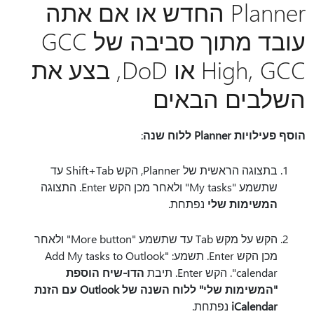
Planner החדש או אם אתה
עובד מתוך סביבה של GCC
High, GCC או DoD, בצע את
השלבים הבאים
הוסף פעילויות Planner ללוח שנה
:
בתצוגה הראשית של Planner, הקש Shift+Tab עד
שתשמע "My tasks" ולאחר מכן הקש Enter. התצוגה
המשימות שלי
נפתחת.
הקש על מקש Tab עד שתשמע "More button" ולאחר
מכן הקש Enter. תשמע: "Add My tasks to Outlook
calendar". הקש Enter. תיבת
הדו-שיח הוספת
"המשימות שלי" ללוח השנה של Outlook עם הזנת
iCalendar
נפתחת.