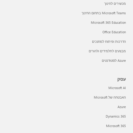
מכשירים לחינוך
בינה מלאכותית אחראית ב- Microsoft
Microsoft Teams בתחום החינוך
הדרכה טכנית
Microsoft 365 Education
Office Education
הדרכות ופיתוח למחנכים
מבצעים לתלמידים ולהורים
Azure לסטודנטים
עסק
Microsoft AI
האבטחה של Microsoft
Azure
LinkedIn Learning
Dynamics 365
Microsoft 365