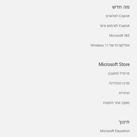
מה חדש
Copilot לארגונים
Copilot לשימוש אישי
Microsoft 365
דווח על הונאה בתמיכה
אפליקציות של Windows 11‏
שאלות נפוצות על פרטיות
מומחי IT ומנהלי מערכת
Microsoft Store
פרופיל החשבון
מרכז ההורדות
החזרות
מעקב אחר הזמנות
חינוך
Microsoft Education