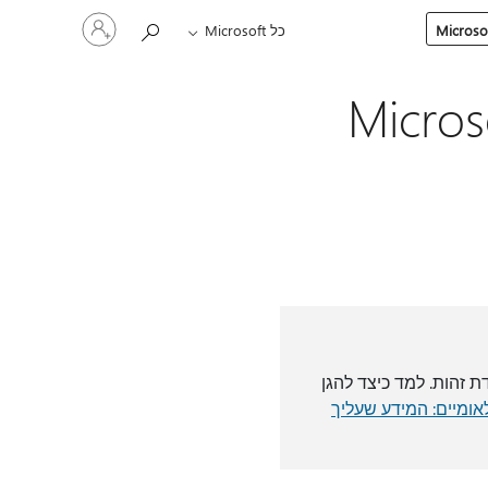
היכנס
כל Microsoft
לחשבון
שלך
המשפחה באמצעות Microsoft
 זהות. למד כיצד להגן
אומיים: המידע שעליך