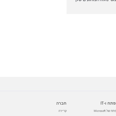
תח ו-IT
חברה
 של Microsoft
קריירה