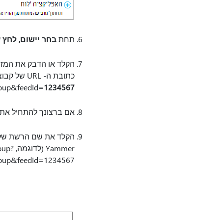
תחת
בחר יישום, לחץ
ע
oup&feedId=
1234567
אם ברצונך להתחיל את שיחת Yammer, הקלד טקסט הנחיה כגון "מה אתם חושבי
Yammer (לדוגמה, https://www.yammer.com/
oup?
oup&feedId=1234567).