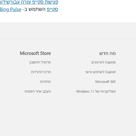
פגישת סקייפ עזרה עבור
שידור
סקייפ
השתמש ב-
Bing Pulse ברשומת שידור פגישת סקייפ של
מה חדש
Microsoft Store
Copilot לארגונים
פרופיל החשבון
Copilot לשימוש אישי
מרכז ההורדות
Microsoft 365
החזרות
אפליקציות של Windows 11‏
מעקב אחר הזמנות