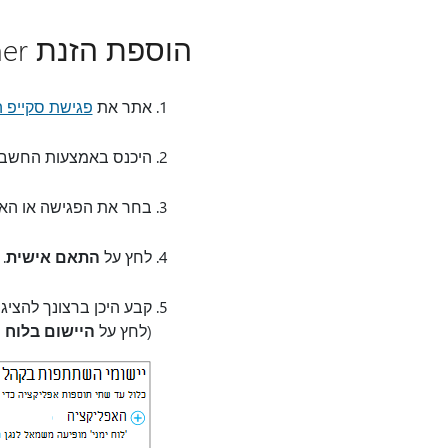
הוספת הזנת Yammer
אתר את
פגישת סקייפ ה
היכנס באמצעות החשבון שלך בע
בחר את הפגישה או האירוע 
לחץ על
התאם אישית
.
קבע היכן ברצונך להציג את הזנת ה- Yammer, משמ
(לחץ על
היישום בלוח ה