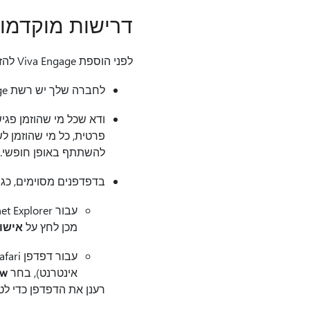
דרישות מוקדמו
לפני הוספת Viva Engage להזנה של פגישת סקייפ, ודא כי:
לחברה שלך יש רשת Viva Engage. לקבלת מידע נוסף אודות Yammer, עבור אל עזרה
פרטית, כל מי שהוזמן לש
להשתתף באופן חופשי. לקבלת מידע נו
בדפדפנים מסוימים, כגון Internet Explorer 11 או Safari, ייתכן ש- Yammer לא ייטען בהצלחה. כדי לפת
עבור Internet Explorer, לחץ
מכן לחץ על
אישו
עבור דפדפן Safari, לחץ
אינטרנט), בחר
ow
רענן את הדפדפן כדי ל