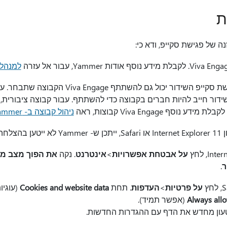
ת
למנהלי מ
ידור חייב להיות חברים בקבוצה כדי להשתתף. עבור קבוצה ציבורית, כ
סף Viva Engage קבוצות, ראה
ניהול קבוצה ב- Yammer
ור זאת:
על אבטחת אפשרויות
>
אינטרנט
. נקה
את הפוך מצב מוג
ר
.
על פרטיות
>
העדפות
. תחת
Cookies and website data
(עוגיו
Always all
(אפשר תמיד).
טעון מחדש את הדף עם ההגדרות החדשות.