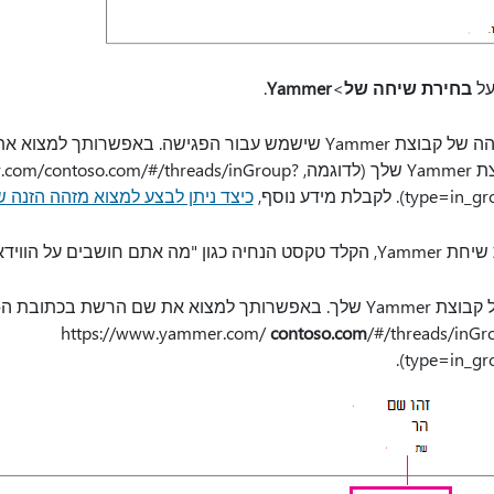
ל
בחירת שיחה של
>
Yammer
.
הקלד או הדבק את המזהה של קבוצת Yammer שישמש עבור הפגישה. באפש
כתובת ה- URL של קבוצת Yammer שלך (לדוגמה, om/#/threads/inGroup
type=in_gr
). לקבלת מידע נוסף,
כיצד ניתן לבצע למצוא מזהה הזנה של קבו
ם על הווידאו הפותח?"
contoso.com
/#/threads/inGr
type=in_gr