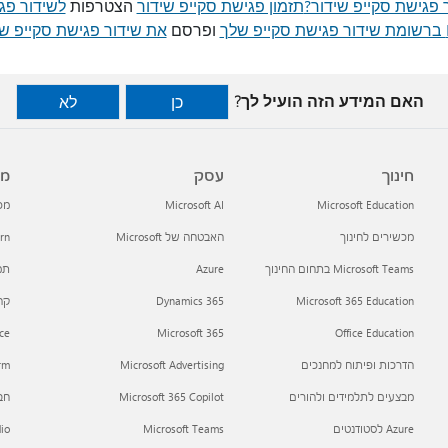
 פגישת סקייפ שידור?
תזמון פגישת סקייפ שידור
הצטרפות
לשידור פג
ך
ופרסם
את שידור פגישת סקייפ ש
האם המידע הזה הועיל לך?
כן
לא
חינוך
עסק
מפ
Microsoft Education
Microsoft AI
מפתח
מכשירים לחינוך
האבטחה של Microsoft
arn
Microsoft Teams בתחום החינוך
Azure
תמי
Microsoft 365 Education
Dynamics 365
קהילת h
ce
Microsoft 365
Office Education
הדרכות ופיתוח למחנכים
Microsoft Advertising
orm
מבצעים לתלמידים ולהורים
Microsoft 365 Copilot
חב
Azure לסטודנטים
Microsoft Teams
dio