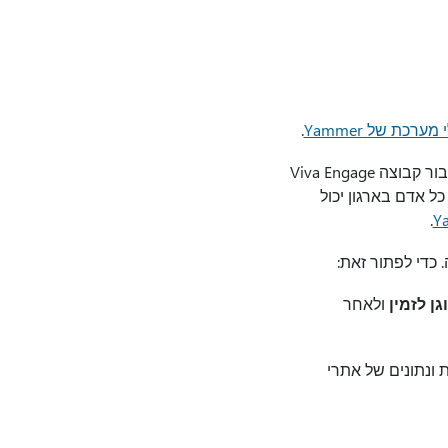
ערכת של Yammer
.
ודא שכל מי שהוזמן פגישת סקייפ השידור יכול גם להשתתף Viva Engage הקבוצה שתבחר. עבור קבוצה Viva Engage
ל אדם בארגון יכול
.
ן לזמין
ולאחר
ת ונתונים של אתרי