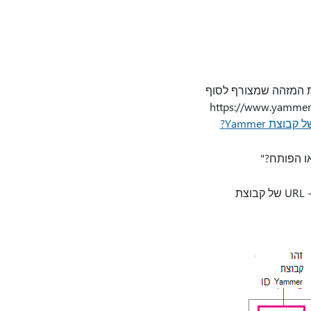
רותך למצוא את המזהה שמצורף לסוף
https://www.yammer.com/contoso.c?
צת Yammer?
הקלד את שם הרשת של קבוצת Yammer שלך. באפשרותך למצוא את שם הרשת בכתובת ה- URL של קבוצת