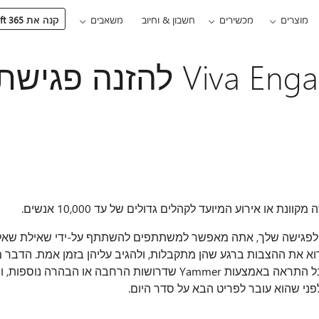
מוצרים
מכשירים
חשבון & וחיוב
משאבים
קנה את Microsoft 365
הוספת Viva Engage להזנה 
נת או אירוע המיועד לקהלים גדולים של עד 10,000 אנשים.
ל-ידי הוספת הזנת Yammer לפגישה שלך, אתה מאפשר למשתתפים להשתתף על-ידי שאיל
וא את ההצבות ברגע שהן מתקבלות, ולהגיב עליהן בזמן אמת. הדבר 
דינאמי מאחר שמציג יכול לקבל התראה באמצעות Yammer שדרושות הרחבה א
לפני שהוא עובר לפריט הבא על סדר היום.