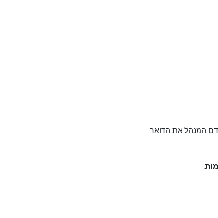
ות כתובת ה- URL שסופקה על-ידי האדם המנהל את הדואר
ות
.