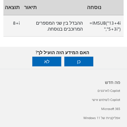
נוסחה
תיאור
תוצאה
‎=IMSUB("13+4i
ההבדל בין שני המספרים
‎8+i
","5+3i")‎
המרוכבים בנוסחה.
האם המידע הזה הועיל לך?
כן
לא
מה חדש
Copilot לארגונים
Copilot לשימוש אישי
Microsoft 365
אפליקציות של Windows 11‏