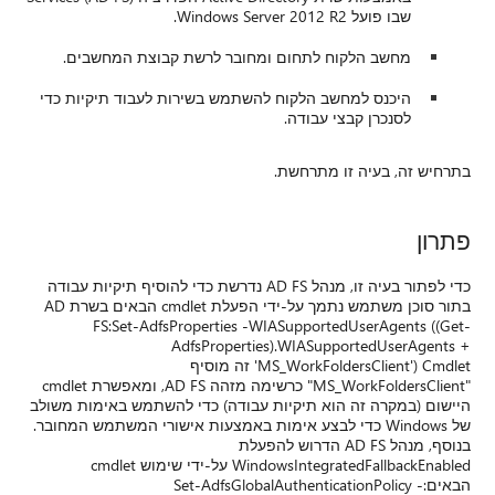
שבו פועל Windows Server 2012 R2.
מחשב הלקוח לתחום ומחובר לרשת קבוצת המחשבים.
היכנס למחשב הלקוח להשתמש בשירות לעבוד תיקיות כדי
לסנכרן קבצי עבודה.
בתרחיש זה, בעיה זו מתרחשת.
פתרון
כדי לפתור בעיה זו, מנהל AD FS נדרשת כדי להוסיף תיקיות עבודה
בתור סוכן משתמש נתמך על-ידי הפעלת cmdlet הבאים בשרת AD
FS:Set-AdfsProperties -WIASupportedUserAgents ((Get-
AdfsProperties).WIASupportedUserAgents +
'MS_WorkFoldersClient') Cmdlet זה מוסיף
"MS_WorkFoldersClient" כרשימה מזהה AD FS, ומאפשרת cmdlet
היישום (במקרה זה הוא תיקיות עבודה) כדי להשתמש באימות משולב
של Windows כדי לבצע אימות באמצעות אישורי המשתמש המחובר.
בנוסף, מנהל AD FS הדרוש להפעלת
WindowsIntegratedFallbackEnabled על-ידי שימוש cmdlet
הבאים:Set-AdfsGlobalAuthenticationPolicy -