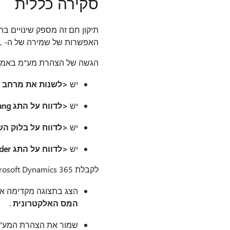
סקירה כללית
האפשרות של שמירה של ה- XML שנוצר.
הגשה של הצהרת מע"מ באמצעות ממשק האינטרנט או iC
יש
<לשנות את מרחב השמות
יש
<לדווח על התג Vorgang>
יש
<לדווח על בלוק השדות i
יש
<לדווח על התג TransferHeader>
לקבלת Microsoft Dynamics 365 עבור כספים ופעולות, העדכון יאפשר למשתמשים בגרמניה להשלים משימות אלה:
הצג בתצוגה מקדימה א
המס האלקטרונית
.
שמור את הצהרת המע"מ בתבנית XML מקובץ מצורף בר