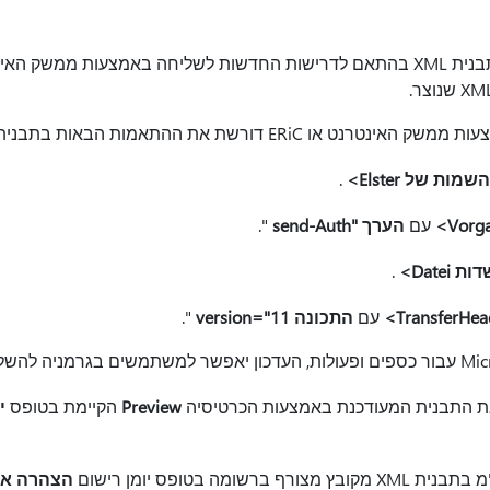
ER דורשת את ההתאמות הבאות בתבנית ה- XML:
 של Elster>
.
עם
הערך "send-Auth
".
Date>
.
עם
התכונה version="11
".
ת התבנית המעודכנת באמצעות הכרטיסיה
Preview
הקיימת בטופס
י
שומה בטופס יומן רישום
הצהרה אל