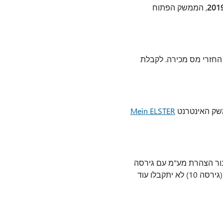
, הממשק הפתוח
ELSTER R) כדי להעביר נתונים עבור החזרי מס מכירה. לקבלת
שק האינטרנט
Mein ELSTER
העברת הנתונים עבור הצהרת מע"מ עם גירסה
11 של TransferHeader (TH) וכותרת נתוני משתמש (NH). הגירסאות הקודמות TH (גירסה 8) ו- NH (גירסה 10) לא יתקבלו עוד