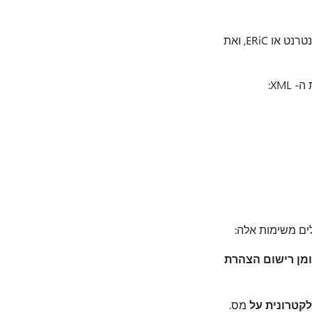
תיקון חם זה מספק שינויים בתבנית XML בהתאם לדרישות החדשות לשליחה באמצעות ממשק האינטרנט או ERiC, ואת
ומן רישום הצהרת
קטרונית על
מס.