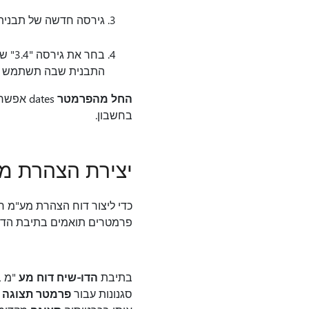
גירסה חדשה של תבנית Elster (DE) תופיע ברשימת גירסאות הקשורות ל Elster (DE) במודול הדיווח האלקט
בחר את גירסה "3.4" של Elster (DE) וסמן
התבנית שבה תשתמש ב
החל מהפרמטר
dates 
בחשבון.
יצירת הצהרת מ
כדי ליצור דוח הצהרת מע"מ 
פרמטרים תואמים בתיבת הדו-ש
בתיבת
הדו-שיח דוח מע
"מ ב
סגנונות עבור
פרמטר תצוגה 