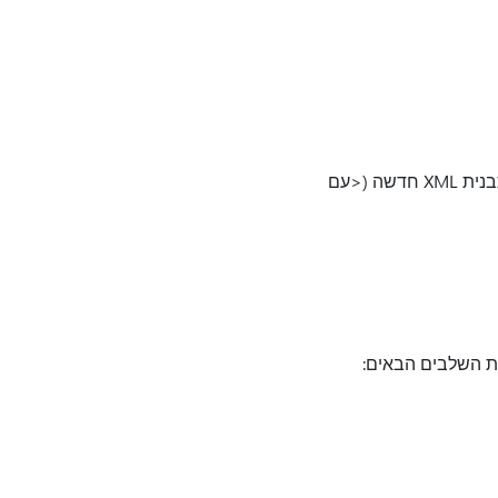
כדי להכין את Microsoft Dynamics 365 עבור כספים ופעולות להפקת הצהרת מע"מ של גרמניה בתבנית XML חדשה (<עם