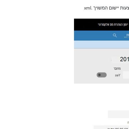
טופס טיפול במסמכים ייפתח תוך הצגת קובץ שנוצר. מחלון זה באפשרותך לפתוח את הקובץ (באמצעות יישום המשויך .xml