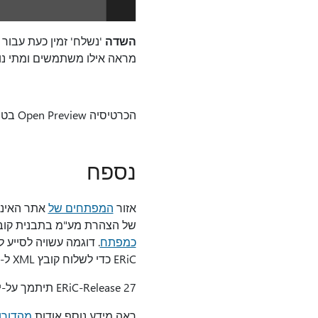
השדה
'נשלח' זמין כעת עבור 
מראה אילו משתמשים ומתי נוצר
הכרטיסיה Open Preview בטופס יומן רישום
נספח
אזור
המפתחים של
של הצהרת מע"מ בתבנית קובץ XML. דוגמאות ל- C++, C#ו- Java. כדי לגשת לאזור זה של אתר האינטר
כמפתח
ERiC כדי לשלוח קובץ XML ל- ELSTER באמצעות קובץ הפעלה.
ERiC-Release 27 תיתמך על-ידי ELSTER עד לאפריל 2019, והקישור יוכל
ראה מידע נוסף אודות
מהדורות C