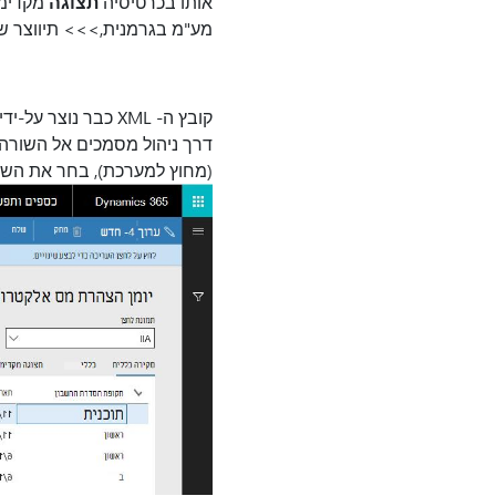
אותו בכרטיסיה
תצוגה
מקדימה
מע"מ בגרמנית
,
>
>> תיווצר ש
קובץ ה- XML כבר נוצר על-ידי בישור הקריטריונים המוגדרים בתיבת
דרך ניהול מסמכים אל השורה
(מחוץ למערכת), בחר את השו