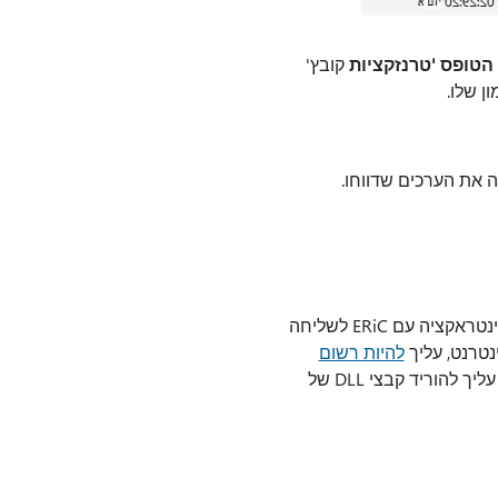
הטופס 'טרנזקציות
קובץ'
ן שלו.
 את הערכים שדווחו.
אתר האינטרנט ELSTER מספק דוגמאות המציגות כיצד מפתחים יכולים לקיים אינטראקציה עם ERiC לשליחה
להיות רשום
. דוגמה עשויה לסייע לך ליצור קובץ הפעלה משלך לשליחת קובץ XML באמצעות ERiC. יהיה עליך להוריד קבצי DLL של