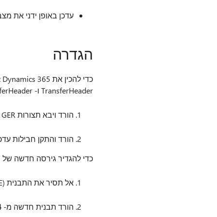
עדכן באופן ידני את מצ
הגדרה
TransferHeader ו- TransferHeader><> של גירסה "11") יש לבצע את השלבים הבאים:
הורד ויבא תצורות GER מעודכנות:
הורד והתקן חבילות עדכו
כדי להגדיר גירסה חדשה של התבנית ולהשתמש בה 
אל תסיר את התבנית Elster (DE) מוגדרת בעבר.
הורד תבנית חדשה מ- LCS:
.