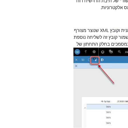
שור"
של תיבת הדו-שיח דוח
 אלקטרוניות.
הדו-שיח של דוח המע"מ בגרמנית וקובץ XML שנוצר מצורף
לשמור קובץ זה לשליחה נוספת
 במסמכים בחלק התחתון של