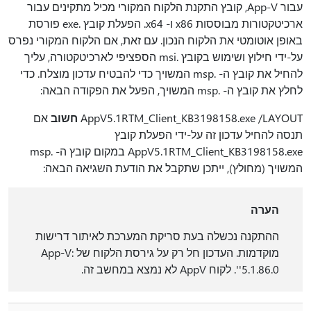
עבור App-V, קובץ התקנת הלקוח המקורי מכיל מתקינים עבור
ארכיטקטורות מבוססות x86 ו- x64. הפעלת קובץ .exe פורסת
באופן אוטומטי את הלקוח הנכון. עם זאת, אם הלקוח המקורי נפרס
על-ידי חילוץ ושימוש בקובץ .msi הספציפי לארכיטקטורה, עליך
להחיל את קובץ ה- .msp המשויך כדי להבטיח עדכון מוצלח. כדי
לחלץ את קובץ ה- .msp המשויך, הפעל את הפקודה הבאה:
AppV5.1RTM_Client_KB3198158.exe /LAYOUT
חשוב
אם
תנסה להחיל עדכון זה על-ידי הפעלת קובץ
AppV5.1RTM_Client_KB3198158.exe במקום קובץ ה- .msp
המשויך (מחולץ), ייתכן שתקבל את הודעת השגיאה הבאה:
הערה
ההתקנה נכשלה בעת סריקת המערכת לאיתור דרישות
מוקדמות. העדכון חל רק על גירסת הלקוח של App-V:
'5.1.86.0'. לקוח AppV לא נמצא במחשב זה.