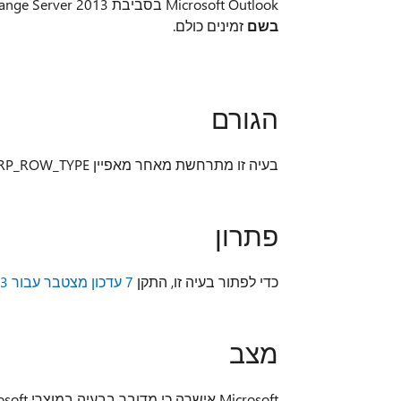
Microsoft Outlook בסביבת Microsoft Exchange Server 2013. בנוסף,
בשם
זמינים כולם.
הגורם
בעיה זו מתרחשת מאחר מאפיין MAPI RP_ROW_TYPE מוחזר ריק על-ידי 2013 שרת Exchange.
פתרון
כדי לפתור בעיה זו, התקן
7 עדכון מצטבר עבור 2013 שרת Exchange
מצב
Microsoft אישרה כי מדובר בבעיה במוצרי Microsoft הרשומים במקטע 'חל על'.