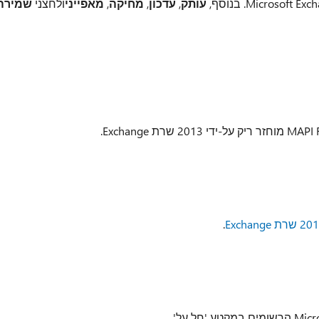
עותק
,
עדכון
,
מחיקה
,
מאפייני
ולחצני
שמירה
.