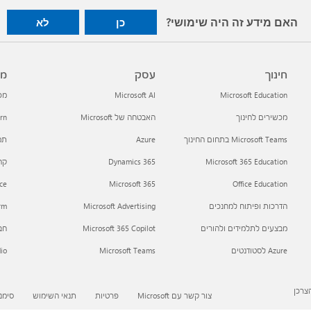
האם מידע זה היה שימושי?
כן
לא
חינוך
עסק
מפ
Microsoft Education
Microsoft AI
מפתח
מכשירים לחינוך
האבטחה של Microsoft
arn
Microsoft Teams בתחום החינוך
Azure
תמי
Microsoft 365 Education
Dynamics 365
קהילת h
ce
Microsoft 365
Office Education
הדרכות ופיתוח למחנכים
Microsoft Advertising
orm
מבצעים לתלמידים ולהורים
Microsoft 365 Copilot
חב
Azure לסטודנטים
Microsoft Teams
dio
צרכן
צור קשר עם Microsoft
פרטיות
תנאי השימוש
סימנ