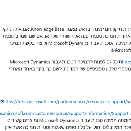
תיקון חם נתמך זמין מ-Microsoft. ישנו סעיף "הורדת תיקון חם זמינה" בראש מאמר Knowledge Base. אם אתה נתקל
 אחרות תמיכה טכנית, פנה אל השותף שלך או, אם שנרשמו בתוכנית
תמיכה ישירות ב- Microsoft, באפשרותך לפנות לתמיכה הטכנית עבור Microsoft Dynamics וליצור בקשת תמיכה
http
תוכל גם לפנות לתמיכה הטכנית עבור Microsoft Dynamics
ספרי טלפון ספציפיים של המדינה. לשם כך, בקר באחד מאתרי
https://mbs.microsoft.com/partnersource/resources/support/
לק
bs.microsoft.com/customersource/support/information/SupportI
מיוחדים, שהצגת עבור שיחות עשויים לבטל אם מומחה תמיכה טכנית עבור Microsoft Dynamics ומוצרים קשורים
כה המקובלים יחולו על כל נוספים שאלות וסוגיות תמיכה אשר אינן