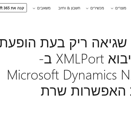
מוצרים
מכשירים
חשבון & וחיוב
משאבים
קנה את Microsoft 365
גיאה ריק בעת הופעת
שגיאה בפעולת ייבוא XMLPort ב-
Microsoft Dynamics N
עות האפשרות שרת