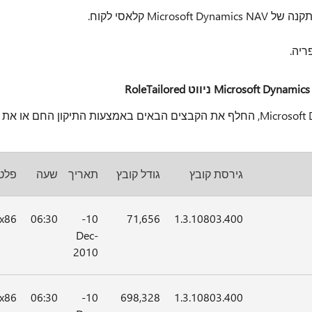
Mi קלאסי לקוח.
יה.
התקנת הלקוח RoleTailored NAV של Microsoft Dynamics, החלף את הקבצים הבאים באמצעות התיקון החם או את
גירסת קובץ
גודל קובץ
תאריך
שעה
פלט
x86
06:30
10-
71,656
1.3.10803.400
Dec-
2010
x86
06:30
10-
698,328
1.3.10803.400