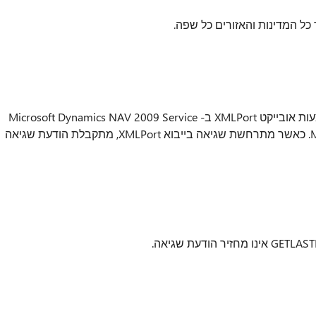
נניח שיש לך הדוח המשמש לייבוא נתונים באמצעות אובייקט XMLPort ב- Microsoft Dynamics NAV 2009 Service
Pack 1 (SP1) עם האפשרות שרת Microsoft SQL. כאשר מתרחשת שגיאה בייבוא XMLPort, מתקבלת הודעת שגיאה