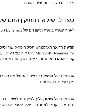
מצריכות העדכון הספציפי האמור.
כיצד להשיג את התיקון החם של Microsoft Dynamics ניווט או לעדכן קבצ
לאחר הגשת בקשת תיקון חם של Microsoft Dynamics ניווט, היפר-קישור יישלח אליך בדואר אלקטרוני.
הודעת הדואר האלקטרוני תכיל היפר-קישור וסי
של Microsoft Dynamics ניווט או קבצי העדכון. בעת לחיצה על היפר-קישור, נפתחת תיבת הדו-שיח
קובץ-אזהרת אבטחה
. לאחר מכן, אתה מתבקש 
אם תלחץ על
הפעל
, הקבצים להתחיל את ההורדה
מכן ספק את הסיסמה.
אם תלחץ על
שמור
, עליך לציין נתיב לשמירת
נתיב עבור קבצי. לאחר מכן, עליך לספק את הסי