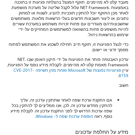
מעבד קלט לא מהימנים. תוקף המנצל בהצלחה פגיעות זו בתוכנה
באמצעות .NET Framework עלול לקבל שליטה על מערכת מושפעת.
לאחר מכן התוקף יוכל להתקין תוכניות; להציג, לשנות או למחוק
נתונים; או ליצור חשבונות חדשים בעלי הרשאות מלאות. משתמשים
שחשבונותיהם מוגדרים עם פחות זכויות משתמש במערכת עשויים
להיות מושפעים פחות בהשוואה למשתמשים המחזיקים על-ידי
שימוש בהרשאות ניהול.
כדי לנצל הפגיעות זו, תוקף חייב תחילה לשכנע את המשתמש לפתוח
מסמך זדוני או יישום.
עדכון האבטחה פותר את הפגיעות על ידי תיקון האופן שבו .NET
Framework מאמת קלט לא מהימנים. לקבלת מידע נוסף על הפגיעות,
עיין
פגיעויות נפוצות של Microsoft ואחת מהן חשיפה CVE-2017-
.
8759
חשוב
אם התקנת ערכת שפה לאחר שתתקין עדכון זה, עליך
להתקין מחדש עדכון זה. לכן, אנו ממליצים לך להתקין בכל
שפה ערכות הדרוש לך לפני התקנת עדכון זה. לקבלת מידע
נוסף, ראה
הוספת ערכות שפה ל- Windows
.
מידע על החלפת עדכונים