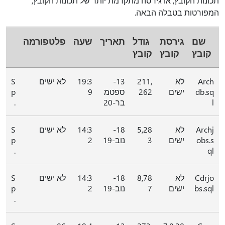
תכונות הקובץ, או גירסה מתקדמת יותר של תכונות הקובץ,
המפורטות בטבלה הבאה.
שם
גירסת
גודל
תאריך
שעה
פלטפורמה
קובץ
קובץ
קובץ
Arch
לא
211,
13-
19:3
לא ישים
S
db.sq
ישים
262
ספטמ
9
p
l
בר-20
.
Archj
לא
5,28
18-
14:3
לא ישים
S
obs.s
ישים
3
נוב-19
2
p
.
ql
Cdrjo
לא
8,78
18-
14:3
לא ישים
S
bs.sql
ישים
7
נוב-19
2
p
.