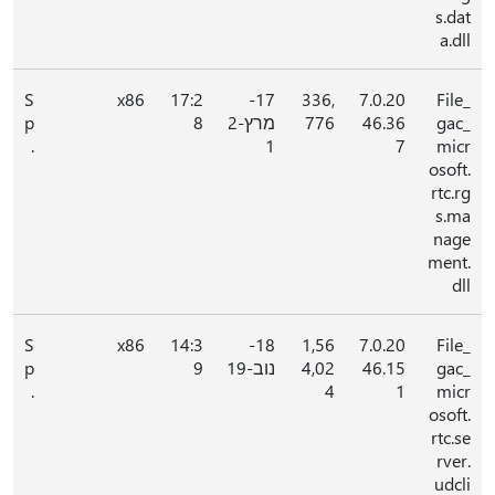
s.dat
a.dll
S
x86
17:2
17-
336,
7.0.20
File_
gac_
46.36
776
מרץ-2
8
p
.
1
7
micr
osoft.
rtc.rg
s.ma
nage
ment.
dll
S
x86
14:3
18-
1,56
7.0.20
File_
gac_
46.15
4,02
נוב-19
9
p
.
4
1
micr
osoft.
rtc.se
rver.
udcli