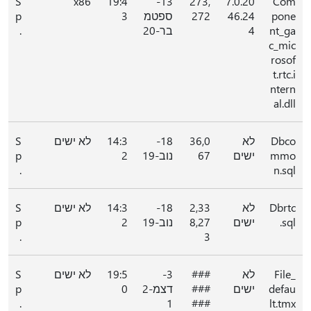
S
x86
19:4
13-
273,
7.0.20
Com
pone
46.24
272
ספטמ
3
p
nt_ga
4
בר-20
.
c_mic
rosof
t.rtc.i
ntern
al.dll
Dbco
לא
36,0
18-
14:3
לא ישים
S
mmo
ישים
67
נוב-19
2
p
.
n.sql
Dbrtc
לא
2,33
18-
14:3
לא ישים
S
.sql
ישים
8,27
נוב-19
2
p
.
3
File_
לא
###
3-
19:5
לא ישים
S
defau
ישים
###
דצמ-2
0
p
.
1
###
lt.tmx