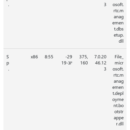
.
3
osoft.
rtc.m
anag
emen
t.dbs
etup.
dll
S
x86
8:55
29-
375,
7.0.20
File_
micr
46.12
160
יונ-19
p
.
3
osoft.
rtc.m
anag
emen
t.depl
oyme
nt.bo
otstr
appe
r.dll