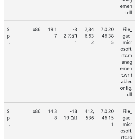
emen
t.dll
S
x86
19:1
3-
2,84
7.0.20
File_
gac_
46.38
6,63
דצמ-2
7
p
.
1
2
5
micr
osoft.
rtc.m
anag
emen
t.writ
ablec
onfig.
dll
S
x86
14:3
18-
412,
7.0.20
File_
gac_
46.15
536
נוב-19
8
p
.
1
micr
osoft.
rtc.rg