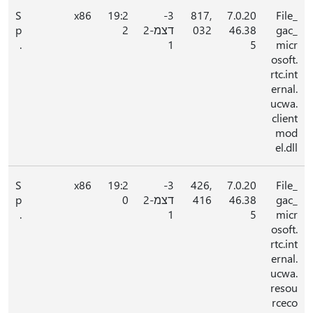
S
x86
19:2
3-
817,
7.0.20
File_
gac_
46.38
032
דצמ-2
2
p
.
1
5
micr
osoft.
rtc.int
ernal.
ucwa.
client
mod
el.dll
S
x86
19:2
3-
426,
7.0.20
File_
gac_
46.38
416
דצמ-2
0
p
.
1
5
micr
osoft.
rtc.int
ernal.
ucwa.
resou
rceco