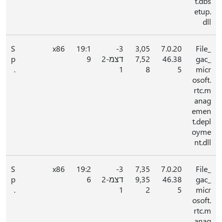
t.dbs
etup.
dll
S
x86
19:1
3-
3,05
7.0.20
File_
gac_
46.38
7,52
דצמ-2
9
p
.
1
8
5
micr
osoft.
rtc.m
anag
emen
t.depl
oyme
nt.dll
S
x86
19:2
3-
7,35
7.0.20
File_
gac_
46.38
9,35
דצמ-2
6
p
.
1
2
5
micr
osoft.
rtc.m
anag