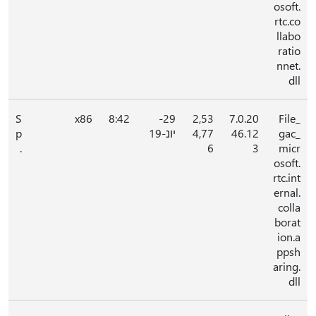
osoft.
rtc.co
llabo
ratio
nnet.
dll
S
x86
8:42
29-
2,53
7.0.20
File_
gac_
46.12
4,77
יונ-19
p
.
6
3
micr
osoft.
rtc.int
ernal.
colla
borat
ion.a
ppsh
aring.
dll