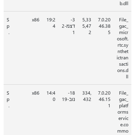
b.dll
S
x86
19:2
3-
5,33
7.0.20
File_
gac_
46.38
5,47
דצמ-2
4
p
.
1
2
5
micr
osoft.
rtc.sy
nthet
ictran
sacti
ons.d
ll
S
x86
14:4
18-
334,
7.0.20
File_
gac_
46.15
432
נוב-19
0
p
.
1
platf
orms
ervic
e.co
mmo