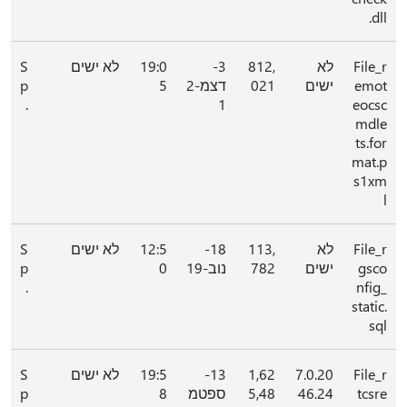
.dll
File_r
לא
812,
3-
19:0
לא ישים
S
emot
ישים
021
דצמ-2
5
p
.
1
eocsc
mdle
ts.for
mat.p
s1xm
l
File_r
לא
113,
18-
12:5
לא ישים
S
gsco
ישים
782
נוב-19
0
p
.
nfig_
static.
sql
File_r
7.0.20
1,62
13-
19:5
לא ישים
S
tcsre
46.24
5,48
ספטמ
8
p