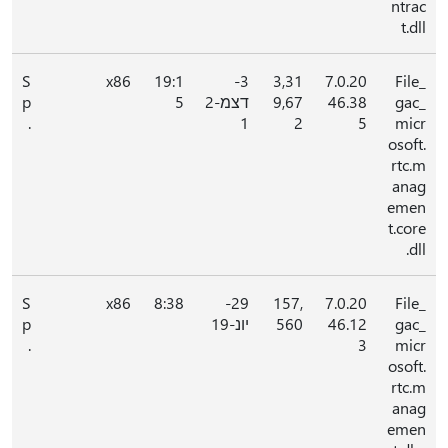
ntrac
t.dll
S
x86
19:1
3-
3,31
7.0.20
File_
gac_
46.38
9,67
דצמ-2
5
p
.
1
2
5
micr
osoft.
rtc.m
anag
emen
t.core
.dll
S
x86
8:38
29-
157,
7.0.20
File_
gac_
46.12
560
יונ-19
p
.
3
micr
osoft.
rtc.m
anag
emen