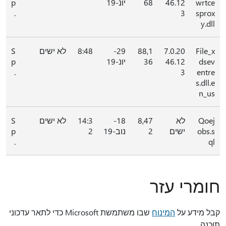
wrtce
46.12
68
יונ-19
p
.
3
sprox
y.dll
File_x
7.0.20
88,1
29-
8:48
לא ישים
S
dsev
46.12
36
יונ-19
p
.
3
entre
s.dll.e
n_us
Qoej
לא
8,47
18-
14:3
לא ישים
S
obs.s
ישים
2
נוב-19
2
p
.
ql
חומרי עזר
קבל מידע על
המינוח
שבו משתמשת Microsoft כדי לתאר עדכוני
תוכנה.