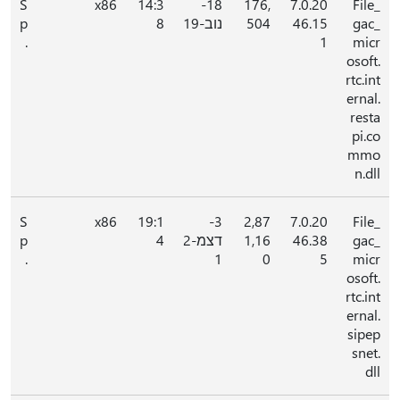
S
x86
14:3
18-
176,
7.0.20
File_
gac_
46.15
504
נוב-19
8
p
.
1
micr
osoft.
rtc.int
ernal.
resta
pi.co
mmo
n.dll
S
x86
19:1
3-
2,87
7.0.20
File_
gac_
46.38
1,16
דצמ-2
4
p
.
1
0
5
micr
osoft.
rtc.int
ernal.
sipep
snet.
dll