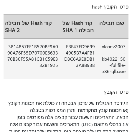
פרטי הקובץ hash
שם חבילה
קוד Hash של
קוד Hash של חבילה
חבילה SHA 1
SHA 2
3814857EF1B520BE9A0
EBF47ED9699
xlconv2007
90A76F55D70700E6633
4905B7A4FB1
-
70B30F55A81CB1C59E3
D3C6A9E8DB1
kb4022150
3281925
3ABB938
-fullfile-
x86-glb.exe
פרטי הקובץ
הגירסה האנגלית של עדכון אבטחה זה כוללת את תכונות הקובץ
(או תכונות קובץ מתקדמות יותר) המפורטות בטבלה
הבאה. התאריכים והשעות עבור קבצים אלה מפורטים בזמן
אוניברסלי מתואם (UTC). התאריכים והשעות עבור קבצים אלה
במחשב המקומי שלך מוצגים בזמן המקומי שלך יחד עם הטיית