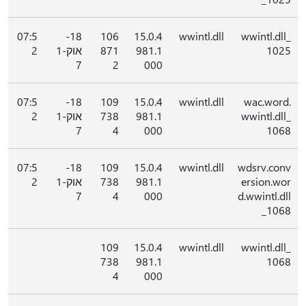
07:5
18-
106
15.0.4
wwintl.dll
wwintl.dll_
1025
981.1
871
אוק-1
2
7
2
000
07:5
18-
109
15.0.4
wwintl.dll
wac.word.
wwintl.dll_
981.1
738
אוק-1
2
7
4
000
1068
07:5
18-
109
15.0.4
wwintl.dll
wdsrv.conv
ersion.wor
981.1
738
אוק-1
2
7
4
000
d.wwintl.dll
_1068
109
15.0.4
wwintl.dll
wwintl.dll_
738
981.1
1068
4
000