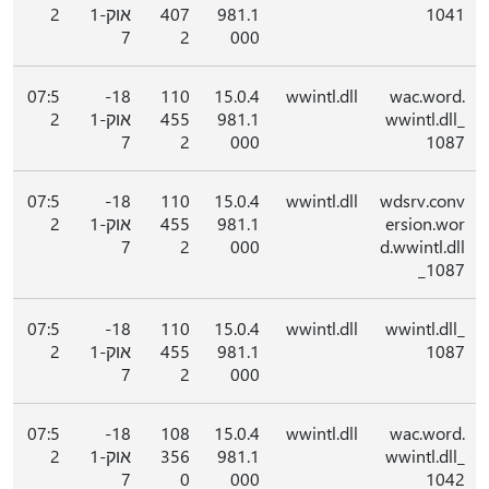
1041
981.1
407
אוק-1
2
7
2
000
07:5
18-
110
15.0.4
wwintl.dll
wac.word.
wwintl.dll_
981.1
455
אוק-1
2
7
2
000
1087
07:5
18-
110
15.0.4
wwintl.dll
wdsrv.conv
ersion.wor
981.1
455
אוק-1
2
7
2
000
d.wwintl.dll
_1087
07:5
18-
110
15.0.4
wwintl.dll
wwintl.dll_
1087
981.1
455
אוק-1
2
7
2
000
07:5
18-
108
15.0.4
wwintl.dll
wac.word.
wwintl.dll_
981.1
356
אוק-1
2
7
0
000
1042