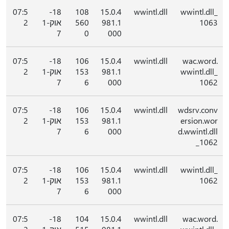
07:5
18-
108
15.0.4
wwintl.dll
wwintl.dll_
1063
981.1
560
אוק-1
2
7
0
000
07:5
18-
106
15.0.4
wwintl.dll
wac.word.
wwintl.dll_
981.1
153
אוק-1
2
7
6
000
1062
07:5
18-
106
15.0.4
wwintl.dll
wdsrv.conv
ersion.wor
981.1
153
אוק-1
2
7
6
000
d.wwintl.dll
_1062
07:5
18-
106
15.0.4
wwintl.dll
wwintl.dll_
1062
981.1
153
אוק-1
2
7
6
000
07:5
18-
104
15.0.4
wwintl.dll
wac.word.