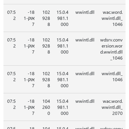
07:5
18-
102
15.0.4
wwintl.dll
wac.word.
wwintl.dll_
981.1
928
אוק-1
2
7
8
000
1046
07:5
18-
102
15.0.4
wwintl.dll
wdsrv.conv
ersion.wor
981.1
928
אוק-1
2
7
8
000
d.wwintl.dll
_1046
07:5
18-
102
15.0.4
wwintl.dll
wwintl.dll_
1046
981.1
928
אוק-1
2
7
8
000
07:5
18-
104
15.0.4
wwintl.dll
wac.word.
wwintl.dll_
981.1
260
אוק-1
2
7
0
000
2070
07:5
18-
104
15.0.4
wwintl.dll
wdsrv.conv