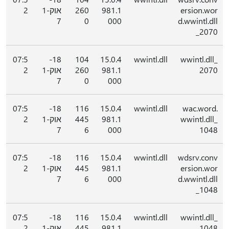
ersion.wor
981.1
260
אוק-1
2
7
0
000
d.wwintl.dll
_2070
07:5
18-
104
15.0.4
wwintl.dll
wwintl.dll_
2070
981.1
260
אוק-1
2
7
0
000
07:5
18-
116
15.0.4
wwintl.dll
wac.word.
wwintl.dll_
981.1
445
אוק-1
2
7
6
000
1048
07:5
18-
116
15.0.4
wwintl.dll
wdsrv.conv
ersion.wor
981.1
445
אוק-1
2
7
6
000
d.wwintl.dll
_1048
07:5
18-
116
15.0.4
wwintl.dll
wwintl.dll_
1048
981.1
445
אוק-1
2