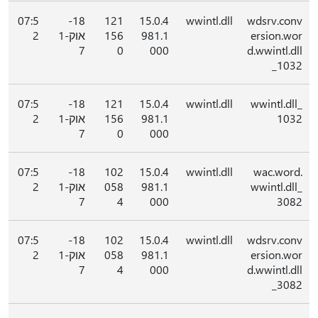
07:5
18-
121
15.0.4
wwintl.dll
wdsrv.conv
ersion.wor
981.1
156
אוק-1
2
7
0
000
d.wwintl.dll
_1032
07:5
18-
121
15.0.4
wwintl.dll
wwintl.dll_
1032
981.1
156
אוק-1
2
7
0
000
07:5
18-
102
15.0.4
wwintl.dll
wac.word.
wwintl.dll_
981.1
058
אוק-1
2
7
4
000
3082
07:5
18-
102
15.0.4
wwintl.dll
wdsrv.conv
ersion.wor
981.1
058
אוק-1
2
7
4
000
d.wwintl.dll
_3082