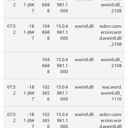
wwintl.dll_
981.1
668
אוק-1
2
7
8
000
2108
07:5
18-
104
15.0.4
wwintl.dll
wdsrv.conv
ersion.wor
981.1
668
אוק-1
2
7
8
000
d.wwintl.dll
_2108
104
15.0.4
wwintl.dll
wwintl.dll_
668
981.1
2108
8
000
07:5
18-
102
15.0.4
wwintl.dll
wac.word.
wwintl.dll_
981.1
365
אוק-1
2
7
6
000
1110
07:5
18-
102
15.0.4
wwintl.dll
wdsrv.conv
ersion.wor
981.1
365
אוק-1
2
7
6
000
d.wwintl.dll