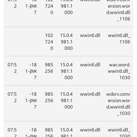
ersion.wor
981.1
724
אוק-1
2
7
0
000
d.wwintl.dll
_1106
102
15.0.4
wwintl.dll
wwintl.dll_
724
981.1
1106
0
000
07:5
18-
985
15.0.4
wwintl.dll
wac.word.
wwintl.dll_
981.1
256
אוק-1
2
7
000
1030
07:5
18-
985
15.0.4
wwintl.dll
wdsrv.conv
ersion.wor
981.1
256
אוק-1
2
7
000
d.wwintl.dll
_1030
07:5
18-
985
15.0.4
wwintl.dll
wwintl.dll_
1030
981.1
256
אוק-1
2