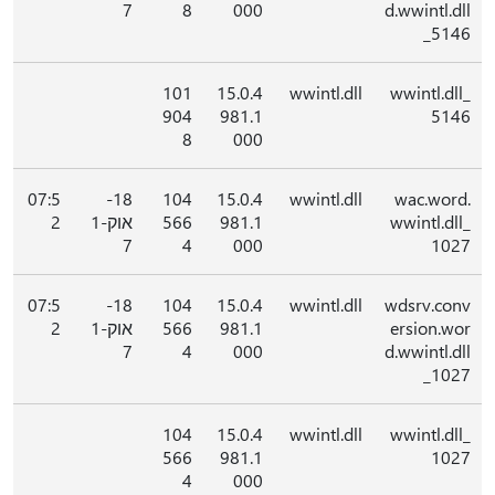
7
8
000
d.wwintl.dll
_5146
101
15.0.4
wwintl.dll
wwintl.dll_
904
981.1
5146
8
000
07:5
18-
104
15.0.4
wwintl.dll
wac.word.
wwintl.dll_
981.1
566
אוק-1
2
7
4
000
1027
07:5
18-
104
15.0.4
wwintl.dll
wdsrv.conv
ersion.wor
981.1
566
אוק-1
2
7
4
000
d.wwintl.dll
_1027
104
15.0.4
wwintl.dll
wwintl.dll_
566
981.1
1027
4
000