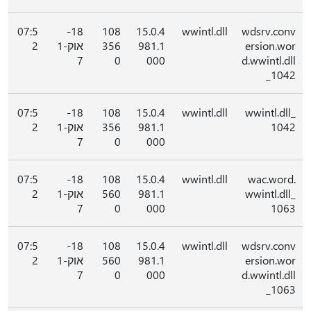
07:5
18-
108
15.0.4
wwintl.dll
wdsrv.conv
ersion.wor
981.1
356
אוק-1
2
7
0
000
d.wwintl.dll
_1042
07:5
18-
108
15.0.4
wwintl.dll
wwintl.dll_
1042
981.1
356
אוק-1
2
7
0
000
07:5
18-
108
15.0.4
wwintl.dll
wac.word.
wwintl.dll_
981.1
560
אוק-1
2
7
0
000
1063
07:5
18-
108
15.0.4
wwintl.dll
wdsrv.conv
ersion.wor
981.1
560
אוק-1
2
7
0
000
d.wwintl.dll
_1063