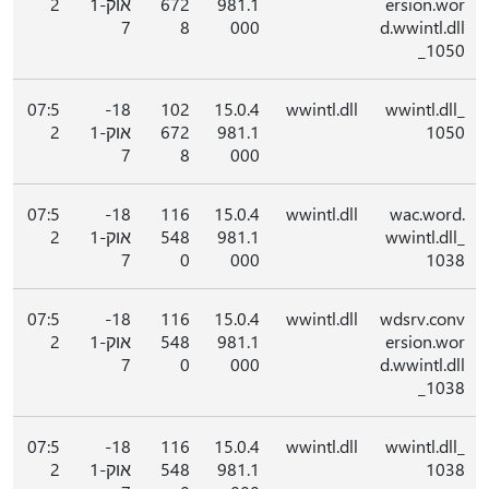
ersion.wor
981.1
672
אוק-1
2
7
8
000
d.wwintl.dll
_1050
07:5
18-
102
15.0.4
wwintl.dll
wwintl.dll_
1050
981.1
672
אוק-1
2
7
8
000
07:5
18-
116
15.0.4
wwintl.dll
wac.word.
wwintl.dll_
981.1
548
אוק-1
2
7
0
000
1038
07:5
18-
116
15.0.4
wwintl.dll
wdsrv.conv
ersion.wor
981.1
548
אוק-1
2
7
0
000
d.wwintl.dll
_1038
07:5
18-
116
15.0.4
wwintl.dll
wwintl.dll_
1038
981.1
548
אוק-1
2