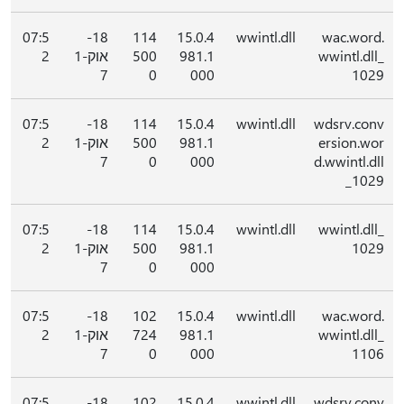
07:5
18-
114
15.0.4
wwintl.dll
wac.word.
wwintl.dll_
981.1
500
אוק-1
2
7
0
000
1029
07:5
18-
114
15.0.4
wwintl.dll
wdsrv.conv
ersion.wor
981.1
500
אוק-1
2
7
0
000
d.wwintl.dll
_1029
07:5
18-
114
15.0.4
wwintl.dll
wwintl.dll_
1029
981.1
500
אוק-1
2
7
0
000
07:5
18-
102
15.0.4
wwintl.dll
wac.word.
wwintl.dll_
981.1
724
אוק-1
2
7
0
000
1106
07:5
18-
102
15.0.4
wwintl.dll
wdsrv.conv