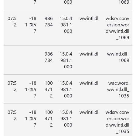
7
000
1069
07:5
18-
986
15.0.4
wwintl.dll
wdsrv.conv
ersion.wor
981.1
784
אוק-1
2
7
000
d.wwintl.dll
_1069
986
15.0.4
wwintl.dll
wwintl.dll_
784
981.1
1069
000
07:5
18-
100
15.0.4
wwintl.dll
wac.word.
wwintl.dll_
981.1
471
אוק-1
2
7
2
000
1035
07:5
18-
100
15.0.4
wwintl.dll
wdsrv.conv
ersion.wor
981.1
471
אוק-1
2
7
2
000
d.wwintl.dll
_1035