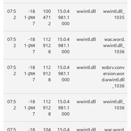
07:5
18-
100
15.0.4
wwintl.dll
wwintl.dll_
1035
981.1
471
אוק-1
2
7
2
000
07:5
18-
112
15.0.4
wwintl.dll
wac.word.
wwintl.dll_
981.1
912
אוק-1
2
7
8
000
1036
07:5
18-
112
15.0.4
wwintl.dll
wdsrv.conv
ersion.wor
981.1
912
אוק-1
2
7
8
000
d.wwintl.dll
_1036
07:5
18-
112
15.0.4
wwintl.dll
wwintl.dll_
1036
981.1
912
אוק-1
2
7
8
000
07:5
18-
104
15.0.4
wwintl.dll
wac.word.