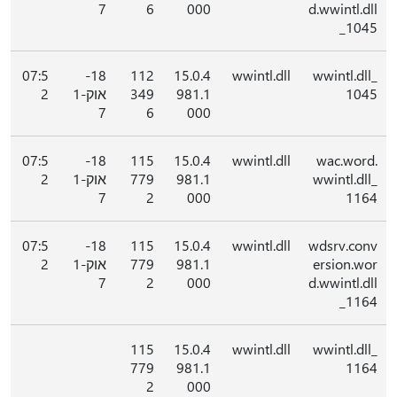
7
6
000
d.wwintl.dll
_1045
07:5
18-
112
15.0.4
wwintl.dll
wwintl.dll_
1045
981.1
349
אוק-1
2
7
6
000
07:5
18-
115
15.0.4
wwintl.dll
wac.word.
wwintl.dll_
981.1
779
אוק-1
2
7
2
000
1164
07:5
18-
115
15.0.4
wwintl.dll
wdsrv.conv
ersion.wor
981.1
779
אוק-1
2
7
2
000
d.wwintl.dll
_1164
115
15.0.4
wwintl.dll
wwintl.dll_
779
981.1
1164
2
000