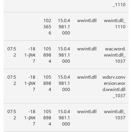
_1110
102
15.0.4
wwintl.dll
wwintl.dll_
365
981.1
1110
6
000
07:5
18-
105
15.0.4
wwintl.dll
wac.word.
wwintl.dll_
981.1
898
אוק-1
2
7
4
000
1037
07:5
18-
105
15.0.4
wwintl.dll
wdsrv.conv
ersion.wor
981.1
898
אוק-1
2
7
4
000
d.wwintl.dll
_1037
07:5
18-
105
15.0.4
wwintl.dll
wwintl.dll_
1037
981.1
898
אוק-1
2
7
4
000