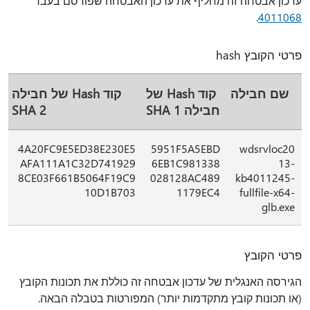
עדכון אבטחה זה מחליף את עדכון האבטחה שפורסם בעבר
.
4011068
פרטי הקובץ hash
שם חבילה
קוד Hash של
קוד Hash של חבילה
חבילה SHA 1
SHA 2
4A20FC9E5ED38E230E5
5951F5A5EBD
wdsrvloc20
AFA111A1C32D741929
6EB1C981338
13-
8CE03F661B5064F19C9
028128AC489
kb4011245-
10D1B703
1179EC4
fullfile-x64-
glb.exe
פרטי הקובץ
הגירסה האנגלית של עדכון אבטחה זה כוללת את תכונות הקובץ
(או תכונות קובץ מתקדמות יותר) המפורטות בטבלה הבאה.