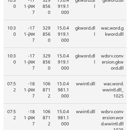
l
919.1
856
אוק-1
0
7
0
000
10:3
17-
329
15.0.4
gkword.dl
wac.word.g
kword.dll
l
919.1
856
אוק-1
0
7
0
000
10:3
17-
329
15.0.4
gkword.dl
wdsrv.conv
ersion.gkw
l
919.1
856
אוק-1
0
7
0
000
ord.dll
07:5
18-
106
15.0.4
wwintl.dll
wac.word.
wwintl.dll_
981.1
871
אוק-1
2
7
2
000
1025
07:5
18-
106
15.0.4
wwintl.dll
wdsrv.conv
ersion.wor
981.1
871
אוק-1
2
7
2
000
d.wwintl.dll
_1025