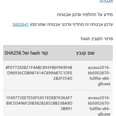
אבטחה
.
מידע על החלפת עדכון אבטחה
עדכון אבטחה זה מחליף עדכוני אבטחה שפורסמו
5002641
.
פרטי הקובץ hash
שם קובץ
קוד hash של SHA256
BF0772E0821F4ABC893FB6F969F48
access2016-
D96936CDB987414C899A87C1DFE
kb5002670-
2B2F354D
fullfile-x86-
glb.exe
1F49772EE7E50F5451EDEB7636AF7
access2016-
B9C03496F20B382B2852BB33BA9D
kb5002670-
3B991
fullfile-x64-
glb.exe