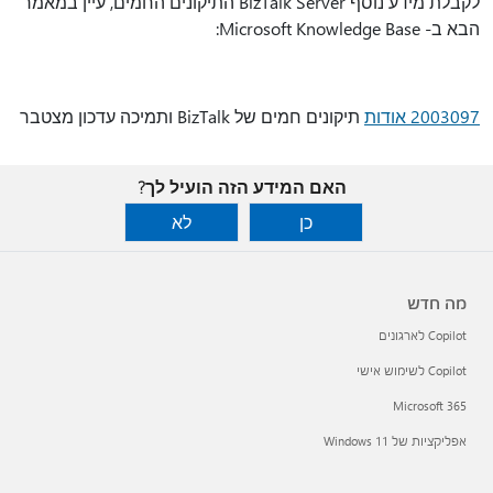
לקבלת מידע נוסף BizTalk Server התיקונים החמים, עיין במאמר
הבא ב- Microsoft Knowledge Base:
2003097 אודות
תיקונים חמים של BizTalk ותמיכה עדכון מצטבר
האם המידע הזה הועיל לך?
כן
לא
מה חדש
Copilot לארגונים
Copilot לשימוש אישי
Microsoft 365
אפליקציות של Windows 11‏