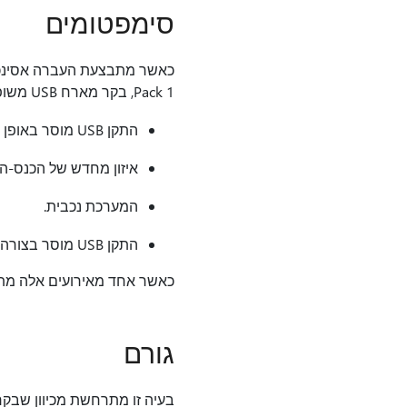
סימפטומים
Pack 1, בקר מארח USB משופר עלול להפסיק להגיב כאשר מתרחש אחד מהאירועים הבאים:
התקן USB מוסר באופן בלתי צפוי (הסרה בהפתעה).
איזון מחדש של הכנס-הפעל
המערכת נכבית.
התקן USB מוסר בצורה חיננית.
כאשר אחד מאירועים אלה מתרחש, ייתכן שתקבל 0x9F שגיאת עצי
גורם