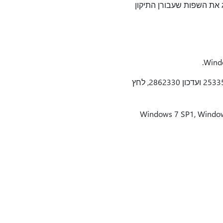
 את השפות שעבורן התיקון
בנוסף, עליך להתקין את 2533552 העדכון ואת 2862330 העדכונים. לקבלת מידע נוסף על עדכון 2533552 ועדכון 2862330, לחץ
אה "0xC0000034" כאשר אתה מנסה להתקין את Windows 7 SP1, Windows Server