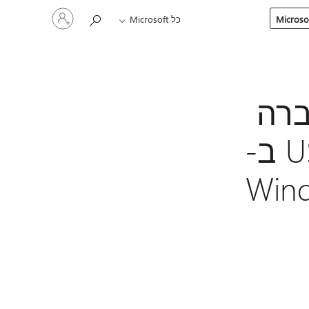
היכנס
כל Microsoft
לחשבון
שלך
עברה
אסינכרונית מתבצעת עם התקן USB ב-
Windows או Windows