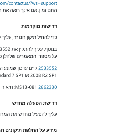
t.com/contactus/?ws=support
החם זמין. אם אינך רואה את ה
דרישות מוקדמות
כדי להחיל תיקון חם זה, עליך 
על מספרי המאמרים שלהלן כדי להציגם מתוך
2533552
2008 R2 SP1 או Windows Embedded Standard 7 SP1
2862330
MS13-081: תיאור של עדכון האבטחה עבור מנהלי התקני USB: 8 באוקטובר, 2013
‏‏דרישת הפעלה מחדש
עליך להפעיל מחדש את המחש
מידע על החלפת תיקונים ח