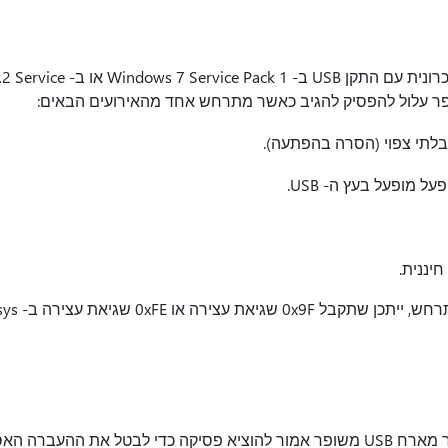
כאשר מתבצעת העברה אסינכרונית ע
 מופעל בעץ ה- USB.
רה או 0xFE שגיאת עצירה ב- Usbhub.sys.
בעיה זו מתרחשת מכיוון שבקר מארח USB משופר אמור להוציא פסיקה כדי לבטל את