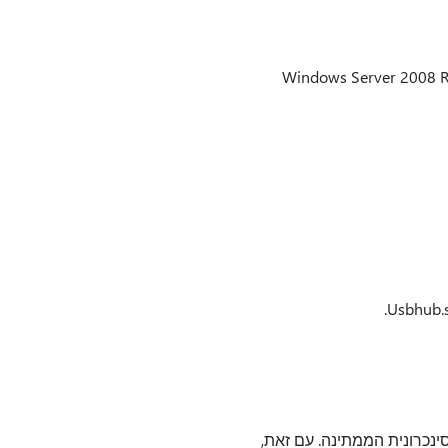
ם התקן USB ב- Windows 7 Service Pack 1 או ב- Windows Server 2008 R2 Service
 ההעברה האסינכרונית הממתינה. עם זאת,