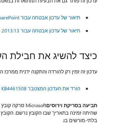
עדכון זה פותר גם את הבעיות המתוארות במאמרים הבאים של e Base (KB
תיאור של עדכון אבטחה עבור SharePoint קרן 2013:13 בנובמבר 2018 (KB4461511)
תיאור של עדכון אבטחה עבור SharePoint Enterprise Server 2013:13 בנובמבר 2018 (KB4461483)
כיצד להשיג את חבילת הע
עדכון זה זמין רק להורדה והתקנה ידנית ממרכז ההורדות ש
הורד את העדכון המצטבר KB4461508 עבור SharePoint Foundation 2013
תביעה בסריקת וירוסים
Microsoft סרק
שהיתה זמינה בתאריך שבו הקובץ נרשם. הקובץ 
בלתי-מורשים בו.