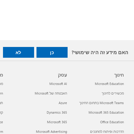
האם מידע זה היה שימושי?
כן
לא
חינוך
עסק
מפ
Microsoft Education
Microsoft AI
מפתח
מכשירים לחינוך
האבטחה של Microsoft
arn
Microsoft Teams בתחום החינוך
Azure
תמי
Microsoft 365 Education
Dynamics 365
קהילת h
ce
Microsoft 365
Office Education
הדרכות ופיתוח למחנכים
Microsoft Advertising
orm