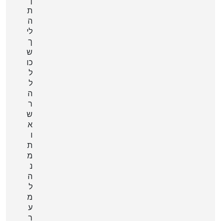
ת
ה
לי
ך
ש
כו
ל
ל
ה
ר
ש
א
ו
ת
מ
נ
ה
ל
מ
ע
ר