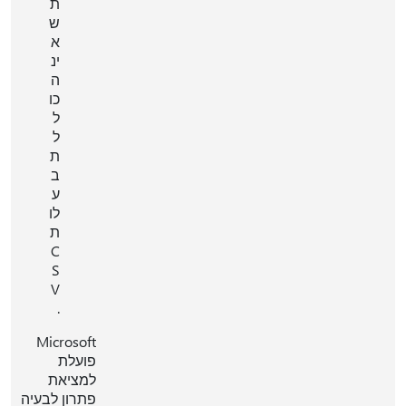
ת
ש
א
ינ
ה
כו
ל
ל
ת
ב
ע
לו
ת
C
S
V
.
Microsoft
פועלת
למציאת
פתרון לבעיה