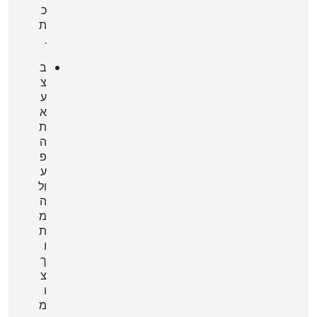
כ
ת
.
ב
צ
ע
א
ת
ה
פ
ע
ול
ה
מ
ת
ו
ך
צ
ו
מ