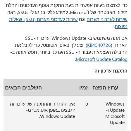
כדי לצמצם בעיות אפשריות בעת התקנת אוסף העדכונים והחלת
תיקוני האבטחה של Microsoft. למידע כללי בנוגע ל- SSUs, ראה
שירות לעדכוני מערום
וגם
שירות לעדכוני מערום (SSU): שאלות
נפוצות
.
אם אתה משתמש ב- Windows Update, עדכון ה-SSU
האחרון (
KB4540726
) יוצע לך באופן אוטומטי. כדי לקבל את
החבילה העצמאית עבור ה- SSU העדכני ביותר, חפש אותה ב-
.
Microsoft Update Catalog
התקנת עדכון זה
ערוץ הפצה
זמין
השלבים הבאים
Windows
כן
אין. ההורדה וההתקנה של עדכון זה
Update ו-
יתבצעו באופן אוטומטי מ-
Windows Update.
Microsoft
Update