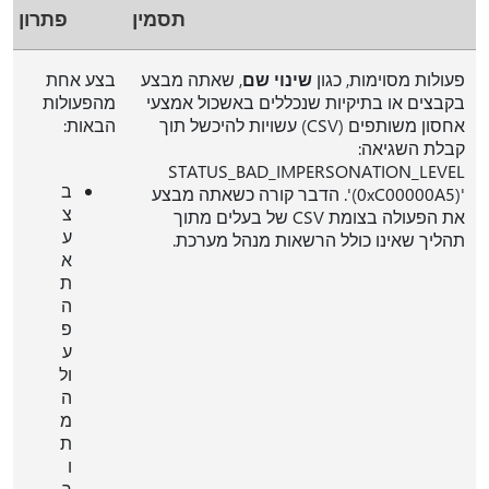
תסמין
פתרון
פעולות מסוימות, כגון
שינוי שם
, שאתה מבצע
בצע אחת
בקבצים או בתיקיות שנכללים באשכול אמצעי
מהפעולות
אחסון משותפים (CSV) עשויות להיכשל תוך
הבאות:
קבלת השגיאה:
STATUS_BAD_IMPERSONATION_LEVEL
ב
(0xC00000A5)'‎'. הדבר קורה כשאתה מבצע
צ
את הפעולה בצומת CSV של בעלים מתוך
ע
תהליך שאינו כולל הרשאות מנהל מערכת.
א
ת
ה
פ
ע
ול
ה
מ
ת
ו
ך