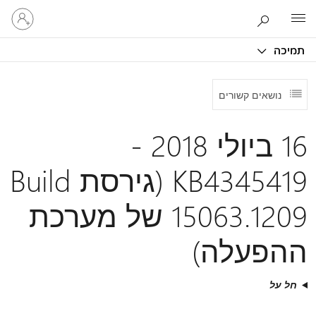
היכנס
Microsoft
לחשבון
שלך
תמיכה
נושאים קשורים
16 ביולי 2018 -
KB4345419 (גירסת Build
15063.1209 של מערכת
ההפעלה)
חל על