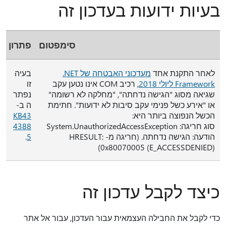
בעיות ידועות בעדכון זה
סימפטום
פתרון
לאחר התקנת אחד
מעדכוני האבטחה של ‎.NET
בעיה
Framework ליולי 2018
, רכיב COM אינו נטען עקב
זו
שגיאה מסוג "הגישה נדחתה", "מחלקה לא רשומה"
נפתר
או "אירע כשל פנימי עקב סיבות לא ידועות". חתימת
ה ב-
הכשל הנפוצה ביותר היא:
KB43
סוג חריגה: System.UnauthorizedAccessException
4388
הודעה: הגישה נדחתה. (חריגה מ- HRESULT:
5
.
0x80070005 (E_ACCESSDENIED)‎)
כיצד לקבל עדכון זה
כדי לקבל את החבילה העצמאית עבור העדכון, עבור אל אתר