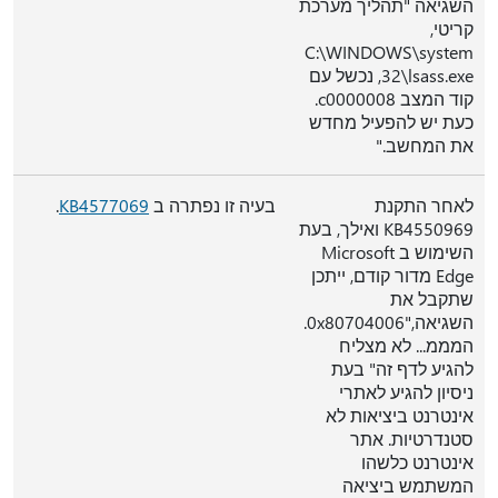
השגיאה "תהליך מערכת
קריטי,
C:\WINDOWS\system
32\lsass.exe, נכשל עם
קוד המצב c0000008.
כעת יש להפעיל מחדש
את המחשב."
לאחר התקנת
בעיה זו נפתרה ב
KB4577069
.
KB4550969 ואילך, בעת
השימוש ב Microsoft
Edge מדור קודם, ייתכן
שתקבל את
השגיאה,"0x80704006.
המממ... לא מצליח
להגיע לדף זה" בעת
ניסיון להגיע לאתרי
אינטרנט ביציאות לא
סטנדרטיות. אתר
אינטרנט כלשהו
המשתמש ביציאה