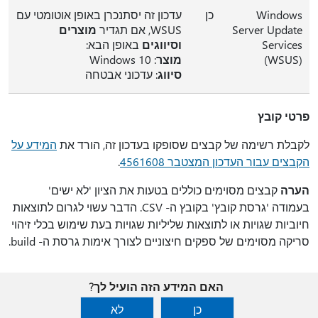
Windows
כן
עדכון זה יסתנכרן באופן אוטומטי עם
Server Update
WSUS, אם תגדיר
מוצרים
Services
וסיווגים
באופן הבא:
(‏WSUS)
מוצר
: ‏Windows 10
סיווג
: עדכוני אבטחה
פרטי קובץ
לקבלת רשימה של קבצים שסופקו בעדכון זה, הורד את
המידע על
הקבצים עבור העדכון המצטבר 4561608
.
הערה
קבצים מסוימים כוללים בטעות את הציון 'לא ישים'
בעמודה 'גרסת קובץ' בקובץ ה- CSV. הדבר עשוי לגרום לתוצאות
חיוביות שגויות או לתוצאות שליליות שגויות בעת שימוש בכלי זיהוי
סריקה מסוימים של ספקים חיצוניים לצורך אימות גרסת ה- build.
האם המידע הזה הועיל לך?
כן
לא