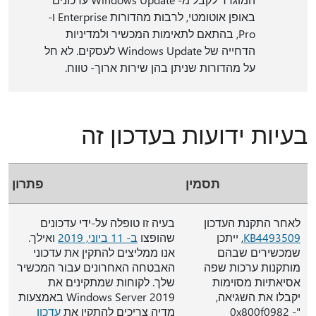
באופן אוטומטי, לרבות מהדורות Enterprise ו-
Pro, בהתאם לתאימות המכשיר ולמדיניות
הדחייה של Windows Update לעסקים. לא חל
על מהדורות שניתן בהן שירות ארוך- טווח.
בעיות ידועות בעדכון זה
תסמין
פתרון
לאחר התקנת העדכון
בעיה זו טופלה על-ידי עדכונים
KB4493509
, ייתכן
שהופצו
ב- 11 ביוני, 2019
ואילך.
שמכשירים שבהם
אנו ממליצים להתקין את עדכוני
מותקנות ערכות שפה
האבטחה האחרונים עבור המכשיר
אסיאתיות מסוימות
שלך. לקוחות שמתקינים את
יקבלו את השגיאה,
Windows Server 2019 באמצעות
"0x800f0982 -
מדיה צריכים להתקין את
עדכון