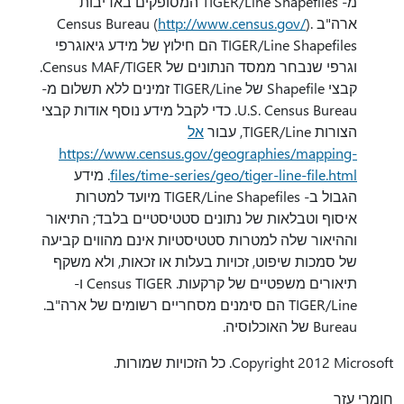
מ- TIGER/Line Shapefiles המסופקים באדיבות
ארה"ב Census Bureau (
).
http://www.census.gov/
TIGER/Line Shapefiles הם חילוץ של מידע גיאוגרפי
וגרפי שנבחר ממסד הנתונים של Census MAF/TIGER.
קבצי Shapefile של TIGER/Line זמינים ללא תשלום מ-
U.S. Census Bureau. כדי לקבל מידע נוסף אודות קבצי
הצורות TIGER/Line, עבור
אל
https://www.census.gov/geographies/mapping-
files/time-series/geo/tiger-line-file.html
. מידע
הגבול ב- TIGER/Line Shapefiles מיועד למטרות
איסוף וטבלאות של נתונים סטטיסטיים בלבד; התיאור
וההיאור שלה למטרות סטטיסטיות אינם מהווים קביעה
של סמכות שיפוט, זכויות בעלות או זכאות, ולא משקף
תיאורים משפטיים של קרקעות. Census TIGER ו-
TIGER/Line הם סימנים מסחריים רשומים של ארה"ב.
Bureau של האוכלוסיה.
Copyright 2012 Microsoft. כל הזכויות שמורות.
חומרי עזר