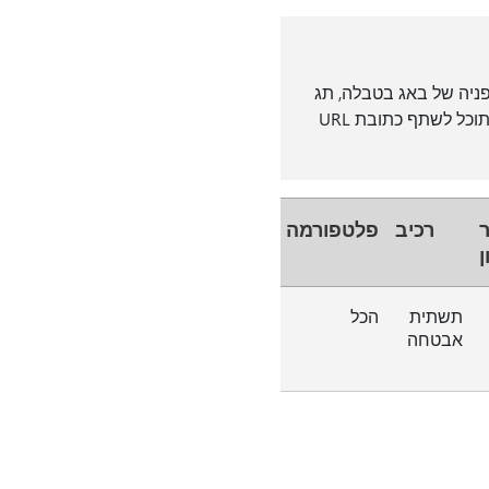
ניה של באג בטבלה, תג
סימניה יתווסף אל כתובת ה- URL באמצעות התבנית "#bkmk_NNNNNNN". לאחר מכן תוכל לשתף כתובת URL
ר
רכיב
פלטפורמה
ן
תשתית
הכל
אבטחה