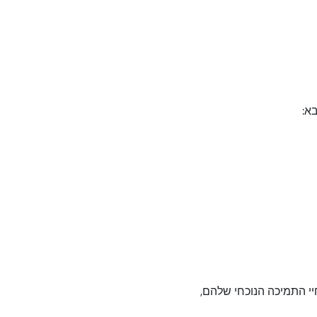
א:
ימת סיכום של גירסאות Build, יחד עם מחזור חיי התמיכה הנוכחי שלהם,