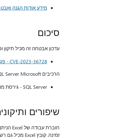
מידע אודות הגנה ואבט
סיכום
עדכון אבטחה זה מכיל תיקון ו
CVE-2023-36728 - פגיעות SQL Server שירות של Microsoft
הרכיבים SQL Server Microsoft מתעדכנים אל גירסאות ה- Build הבאות בעדכון אבטחה זה:
SQL Server - גירסת מוצר:
שיפורים ותיקוני
זמינה. קובץ Excel מכיל גם רשימות תיקון מפורטות.