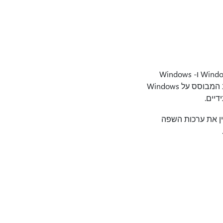
כל עדכוני האבטחה והעדכונים שאינם עדכוני אבטחה עתידיים עבור Windows RT 8.1, Windows 8.1 ו- Windows
במחשב המבוסס על Windows
ין את ערכות השפה