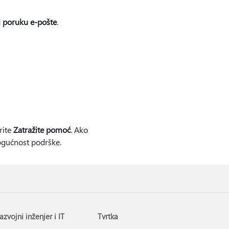
i poruku e-pošte
.
rite
Zatražite pomoć
. Ako
ogućnost podrške.
azvojni inženjer i IT
Tvrtka