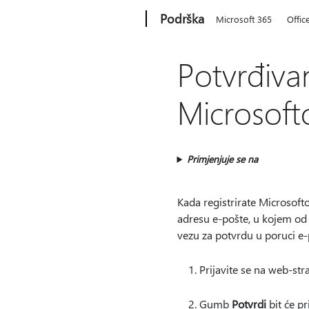
Microsoft
Podrška
Microsoft 365
Offic
Potvrđiva
Microsoft
Primjenjuje se na
Kada registrirate Microsoft
adresu e-pošte, u kojem od v
vezu za potvrdu u poruci e-
Prijavite se na web-str
Gumb
Potvrdi
bit će p