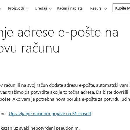
e
Proizvodi
Uređaji
Račun i naplata
Resursi
Kupite M
nje adrese e-pošte na
ovu računu
ov račun ili na svoj račun dodate adresu e-pošte, automatski vam 
as tražimo da potvrdite ako je to točna adresa. Da biste dovršili
pošte. Ako vam je potrebna nova poruka e-pošte za potvrdu, učini
anici
Upravljanje načinom prijave na Microsoft
.
rikazan uz svaki nepotvrđeni pseudonim.