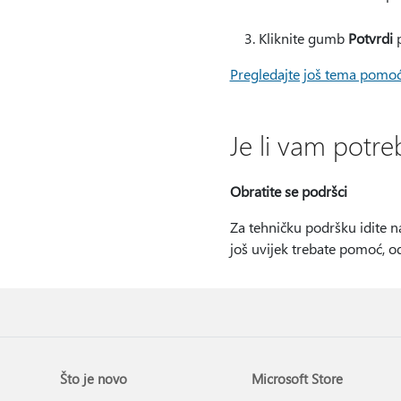
Kliknite gumb
Potvrdi
p
Pregledajte još tema pomoć
Je li vam pot
Obratite se podršci
Za tehničku podršku idite 
još uvijek trebate pomoć, o
Što je novo
Microsoft Store