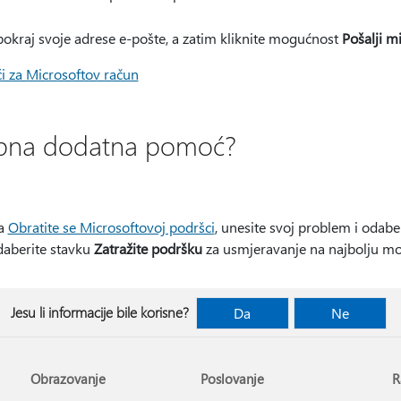
okraj svoje adrese e-pošte, a zatim kliknite mogućnost
Pošalji m
i za Microsoftov račun
rebna dodatna pomoć?
na
Obratite se Microsoftovoj podršci
, unesite svoj problem i odabe
daberite stavku
Zatražite podršku
za usmjeravanje na najbolju m
Jesu li informacije bile korisne?
Da
Ne
Obrazovanje
Poslovanje
R