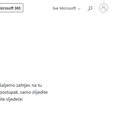
Prijavite
icrosoft 365
Sve Microsoft
se
u
svoj
račun
šaljemo zahtjev na tu
 postupak, samo slijedite
te sljedeće: