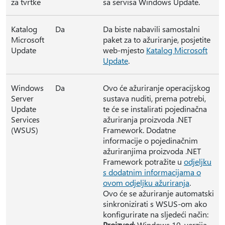
za tvrtke
sa servisa Windows Update.
Katalog
Da
Da biste nabavili samostalni
Microsoft
paket za to ažuriranje, posjetite
Update
web-mjesto
Katalog Microsoft
Update
.
Windows
Da
Ovo će ažuriranje operacijskog
Server
sustava nuditi, prema potrebi,
Update
te će se instalirati pojedinačna
Services
ažuriranja proizvoda .NET
(WSUS)
Framework. Dodatne
informacije o pojedinačnim
ažuriranjima proizvoda .NET
Framework potražite u
odjeljku
s dodatnim informacijama o
ovom odjeljku ažuriranja
.
Ovo će se ažuriranje automatski
sinkronizirati s WSUS-om ako
konfigurirate na sljedeći način:
Proizvod
: Windows 10, verzija