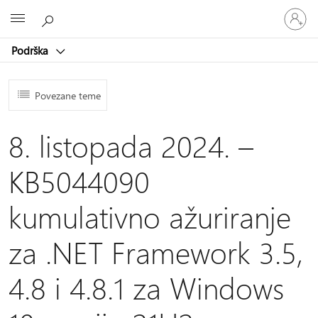
Prijavite
Microsoft
se
u
Podrška
svoj
račun
Povezane teme
8. listopada 2024. –
KB5044090
kumulativno ažuriranje
za .NET Framework 3.5,
4.8 i 4.8.1 za Windows