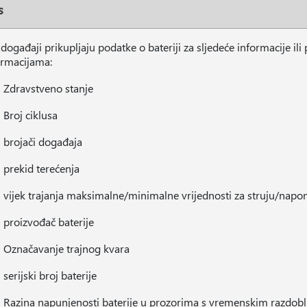
s
događaji prikupljaju podatke o bateriji za sljedeće informacije il
ormacijama:
Zdravstveno stanje
Broj ciklusa
brojači događaja
prekid terećenja
vijek trajanja maksimalne/minimalne vrijednosti za struju/nap
proizvođač baterije
Označavanje trajnog kvara
serijski broj baterije
Razina napunjenosti baterije u prozorima s vremenskim razdob