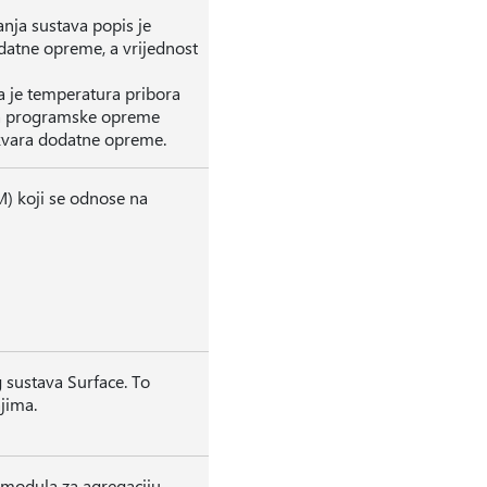
nja sustava popis je
datne opreme, a vrijednost
je temperatura pribora
anja programske opreme
kvara dodatne opreme.
M) koji se odnose na
 sustava Surface. To
jima.
 modula za agregaciju