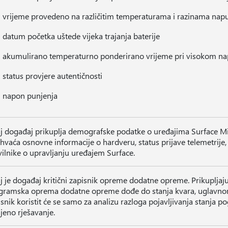
vrijeme provedeno na različitim temperaturama i razinama napu
datum početka uštede vijeka trajanja baterije
akumulirano temperaturno ponderirano vrijeme pri visokom n
status provjere autentičnosti
napon punjenja
j događaj prikuplja demografske podatke o uređajima Surface Mi
vaća osnovne informacije o hardveru, status prijave telemetrije, n
vilnike o upravljanju uređajem Surface.
j je događaj kritični zapisnik opreme dodatne opreme. Prikuplja
gramska oprema dodatne opreme dođe do stanja kvara, uglavnom 
snik koristit će se samo za analizu razloga pojavljivanja stanja po
jeno rješavanje.