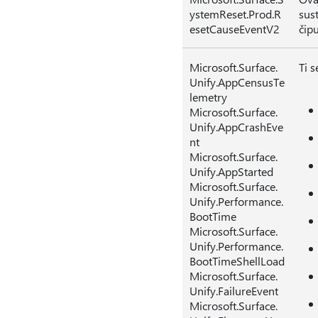
ystemReset.Prod.R
sus
esetCauseEventV2
čipu
Microsoft.Surface.
Ti s
Unify.AppCensusTe
lemetry
Microsoft.Surface.
Unify.AppCrashEve
nt
Microsoft.Surface.
Unify.AppStarted
Microsoft.Surface.
Unify.Performance.
BootTime
Microsoft.Surface.
Unify.Performance.
BootTimeShellLoad
Microsoft.Surface.
Unify.FailureEvent
Microsoft.Surface.