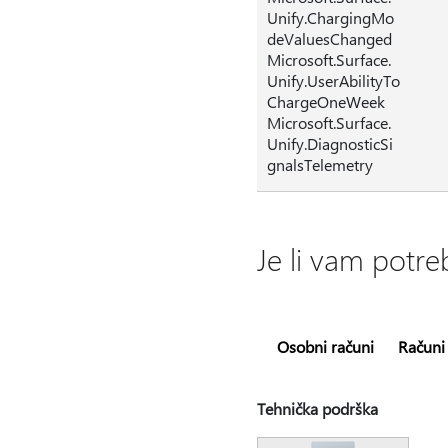
Unify.ChargingMo
deValuesChanged
Microsoft.Surface.
Unify.UserAbilityTo
ChargeOneWeek
Microsoft.Surface.
Unify.DiagnosticSi
gnalsTelemetry
Je li vam pot
Osobni računi
Računi
Tehnička podrška