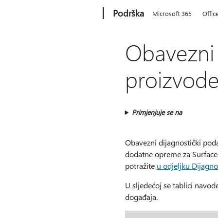
Microsoft
Podrška
Microsoft 365
Offic
Obavezni 
proizvod
Primjenjuje se na
Obavezni dijagnostički poda
dodatne opreme za Surface i
potražite
u odjeljku Dijagno
U sljedećoj se tablici navod
događaja.