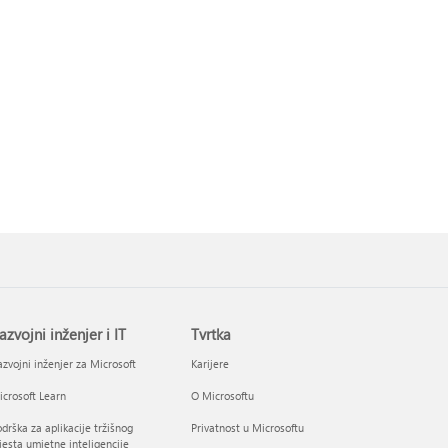
azvojni inženjer i IT
Tvrtka
zvojni inženjer za Microsoft
Karijere
crosoft Learn
O Microsoftu
drška za aplikacije tržišnog
Privatnost u Microsoftu
esta umjetne inteligencije