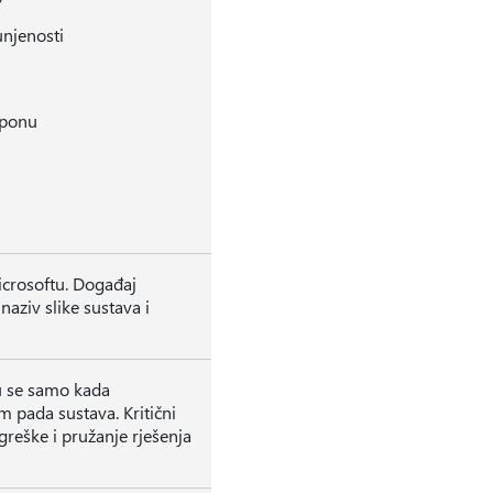
njenosti
aponu
crosoftu. Događaj
aziv slike sustava i
ju se samo kada
pada sustava. Kritični
greške i pružanje rješenja