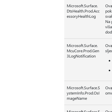
Microsoft.Surface.
Ova
DtsHealth.Prod.Acc
pok
essoryHealthLog
sva
Na 
viš
dod
Microsoft.Surface.
Ova
McuCore.Prod.Gen
slje
3LogNotification
Microsoft.Surface.S
Ova
ystemInfo.Prod.OsI
omo
mageName
Microsoft.Surface.S
Ova