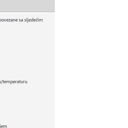
i povezane sa sljedećim
on/temperaturu
ljem