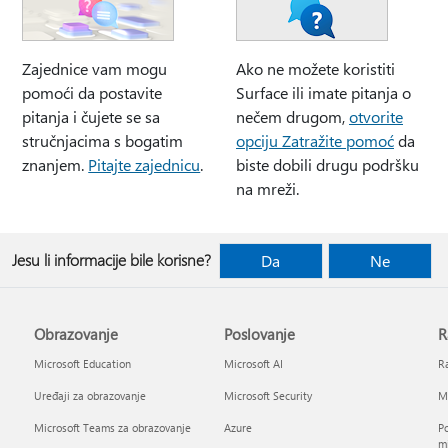
Zajednice vam mogu
Ako ne možete koristiti
pomoći da postavite
Surface ili imate pitanja o
pitanja i čujete se sa
nečem drugom,
otvorite
stručnjacima s bogatim
opciju Zatražite pomoć
da
znanjem.
Pitajte zajednicu
.
biste dobili drugu podršku
na mreži.
Jesu li informacije bile korisne?
Da
Ne
Obrazovanje
Poslovanje
R
Microsoft Education
Microsoft AI
Ra
Uređaji za obrazovanje
Microsoft Security
Mi
Microsoft Teams za obrazovanje
Azure
Po
mj