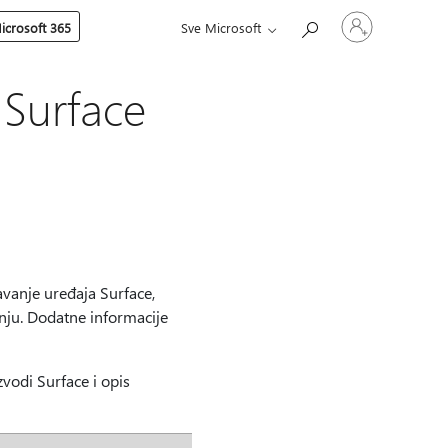
Prijavite
icrosoft 365
Sve Microsoft
se
u
svoj
račun
 Surface
vanje uređaja Surface,
nju. Dodatne informacije
zvodi Surface i opis