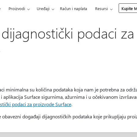
e
Proizvodi
Uređaji
Račun i naplata
Resursi
Kupite M
dijagnostički podaci za
e
ci minimalna su količina podataka koja nam je potrebna za održa
 aplikacija Surface sigurnima, ažurnima i u očekivanom izvršava
stički podaci za proizvode Surface
.
e obavezni događaji dijagnostičkih podataka koje prikupljaju proi