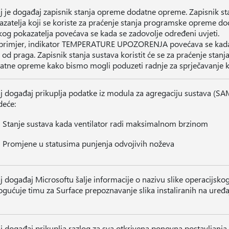
j je događaj zapisnik stanja opreme dodatne opreme. Zapisnik sta
azatelja koji se koriste za praćenje stanja programske opreme do
kog pokazatelja povećava se kada se zadovolje određeni uvjeti.
primjer, indikator TEMPERATURE UPOZORENJA povećava se kada 
a od praga. Zapisnik stanja sustava koristit će se za praćenje st
atne opreme kako bismo mogli poduzeti radnje za sprječavanje 
j događaj prikuplja podatke iz modula za agregaciju sustava (SA
deće:
Stanje sustava kada ventilator radi maksimalnom brzinom
Promjene u statusima punjenja odvojivih noževa
j događaj Microsoftu šalje informacije o nazivu slike operacijskog
gućuje timu za Surface prepoznavanje slika instaliranih na uređa
j događaj prikuplja razlog za sva otkrivena ponovna postavljanja