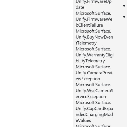
Unify.FirmwareUp
date
Microsoft.Surface.
Unify.FirmwareWe
bClientFailure
Microsoft.Surface.
Unify.BuyNowEven
tTelemetry
Microsoft.Surface.
Unify.WarrantyEligi
bilityTelemetry
Microsoft.Surface.
Unify.CameraPrevi
ewException
Microsoft.Surface.
Unify.WseCameraS
erviceException
Microsoft.Surface.
Unify.CapCardExpa
ndedChargingMod
eValues
Microsoft.Surface.