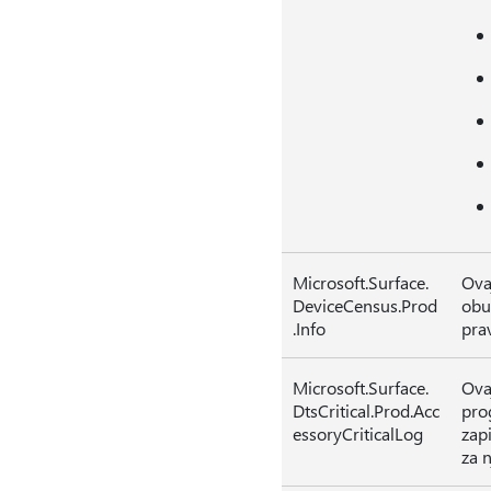
Microsoft.Surface.
Ova
DeviceCensus.Prod
obuh
.Info
pra
Microsoft.Surface.
Ova
DtsCritical.Prod.Acc
pro
essoryCriticalLog
zapi
za n